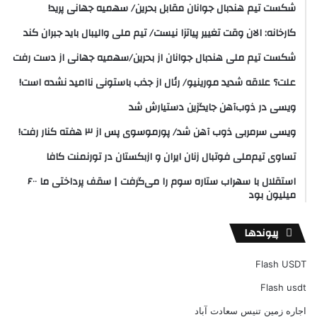
شکست تیم هندبال جوانان مقابل بحرین/ سهمیه جهانی پرید!
کارخانه: الان وقت تغییر پیاتزا نیست/ تیم ملی والیبال باید جبران کند
شکست تیم ملی هندبال جوانان از بحرین/سهمیه جهانی از دست رفت
علت؟ علاقه شدید مورینیو/ رئال از جذب باستونی ناامید نشده است!
ویسی در ذوب‌آهن جایگزین دستیارش شد
ویسی سرمربی ذوب آهن شد/ پورموسوی پس از ۳ هفته کنار رفت!
تساوی تیم‌ملی فوتبال زنان ایران و ازبکستان در تورنمنت کافا
استقلال با سهراب ستاره سوم را می‌گرفت | سقف پرداختی ما ۶۰۰
میلیون بود
پیوندها
Flash USDT
Flash usdt
اجاره زمین تنیس سعادت آباد