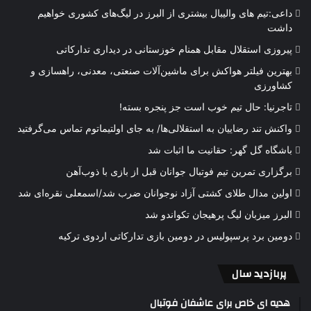
داعی:تیم های والیبال بیشتری از البرز در لیگ‌های کشوری خواهیم
داشت
پیروزی استقلال مقابل همنام خوزستانی در دیداری تدارکاتی
بهترین فیلتر هواکش برای ماشین‌آلات صنعتی، معدنی، راهسازی و
کشاورزی
تاجرنیا: حال تیم خوب است جز پنجره بسته!
واکنش تند رضاییان به استقلالی‌ها/ به جای اولتیماتوم تماس می‌گرفتید
باشگاه گل گهر: حقانیت ما اثبات شد
برگزاری تمرین تیم فوتبال جوانان قبل از بازی با ذوب‌آهن
اولین مدال طلای کشتی آزاد نوجوانان ضرب شد/اسمعلی نقره‌ای شد
البرز میزبان لیگ پرهیجان تکواندو شد
دومین برد پرسپولیس در دومین بازی تدارکاتی اردوی ترکیه
پربازدید سال
هدیه ای خاص برای عاشفان فوتبال