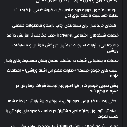
لوکس، فوری و بدون تخریب در دکوراسیون داخلی
سوالات متداول درباره خرید و نصب گیت فروشگاهی؛ از قیمت تا
تنظیم حساسیت و علت بوق زدن
راهنمای خرید لیبل برای بسته‌بندی، چاپ بارکد و محصولات صنعتی
خدمات شبکه‌های اجتماعی 7Panel؛ از جذب مخاطب تا افزایش درآمد
جام جهانی با آپارات اسپورت : بهترین در پخش فوتبال و مسابقات
ورزشی
خدمات و پشتیبانی شبکه در مشهد؛ ستون پنهان کسب‌وکارهای پایدار
آسیب های جودو چیست؟ (خطرات مهم این رشته ورزشی) + اقدامات
لازمه
جشن تحویل خودروهای کیا اسپورتیج توسط شرکت برساوش در
مهرماه برگزار شد
زندگی راحت با فیلیپس؛ جارو برقی، سرخ‌کن و ریش‌تراش در خانه شما
برساوش رتبه اول رضایتمندی مشتریان در صنعت خودروهای وارداتی را
کسب نمود.
معرفی کرکره فولادی اوکر (OKER)؛ نسل جدید درب‌های برقی برای