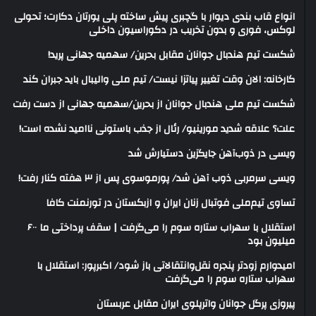
انواع قاب بندی دیوار با گچبری پیش ساخته پلی یورتان دکارت؛ تحولی
لوکس، فوری و بدون تخریب در دکوراسیون داخلی
شکست تیم هندبال جوانان مقابل بحرین/ سهمیه جهانی پرید!
کارخانه: الان وقت تغییر پیاتزا نیست/ تیم ملی والیبال باید جبران کند
شکست تیم ملی هندبال جوانان از بحرین/سهمیه جهانی از دست رفت
علت؟ علاقه شدید مورینیو/ رئال از جذب باستونی ناامید نشده است!
ویسی در ذوب‌آهن جایگزین دستیارش شد
ویسی سرمربی ذوب آهن شد/ پورموسوی پس از ۳ هفته کنار رفت!
تساوی تیم‌ملی فوتبال زنان ایران و ازبکستان در تورنمنت کافا
استقلال با سهراب ستاره سوم را می‌گرفت | سقف پرداختی ما ۶۰۰
میلیون بود
امیدوارم زودتر پنجره نقل‌وانتقالاتی باز شود/ اکبرپور: استقلال با
سهراب ستاره سوم را می‌گرفت
پیروزی پرگل جوانان واترپلوی ایران مقابل عربستان