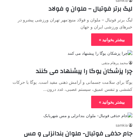
samkia
لیگ برتر فوتبال – ملوان و فولاد
لیگ برتر فوتبال – ملوان و فولاد منبع:مهر تهران ورزشی پیشرو در
خبرهای ورزشی ایران و جهان
بیشتر بخوانید »
محمد پرهام متقی
چرا پزشکان یوگا را پیشنهاد می کنند
یوگا برای سلامت جسمانی و آرامش ذهنی مفید است. یوگا با حرکات
کششی و تنفس عمیق، سیستم عصبی، غدد درون…
بیشتر بخوانید »
samkia
جام حذفی فوتبال- ملوان بندانزلی و مس