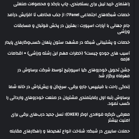
راهنمای خرید لیبل برای بسته‌بندی، چاپ بارکد و محصولات صنعتی
خدمات شبکه‌های اجتماعی 7Panel؛ از جذب مخاطب تا افزایش درآمد
جام جهانی با آپارات اسپورت : بهترین در پخش فوتبال و مسابقات
ورزشی
خدمات و پشتیبانی شبکه در مشهد؛ ستون پنهان کسب‌وکارهای پایدار
آسیب های جودو چیست؟ (خطرات مهم این رشته ورزشی) + اقدامات
لازمه
جشن تحویل خودروهای کیا اسپورتیج توسط شرکت برساوش در
مهرماه برگزار شد
زندگی راحت با فیلیپس؛ جارو برقی، سرخ‌کن و ریش‌تراش در خانه شما
برساوش رتبه اول رضایتمندی مشتریان در صنعت خودروهای وارداتی را
کسب نمود.
معرفی کرکره فولادی اوکر (OKER)؛ نسل جدید درب‌های برقی برای
امنیت بیشتر
حملات سایبری در شبکه: شناخت انواع تهدیدها و راهکارهای مقابله