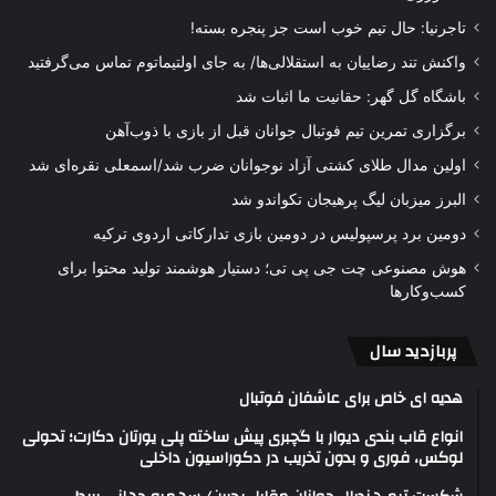
تاجرنیا: حال تیم خوب است جز پنجره بسته!
واکنش تند رضاییان به استقلالی‌ها/ به جای اولتیماتوم تماس می‌گرفتید
باشگاه گل گهر: حقانیت ما اثبات شد
برگزاری تمرین تیم فوتبال جوانان قبل از بازی با ذوب‌آهن
اولین مدال طلای کشتی آزاد نوجوانان ضرب شد/اسمعلی نقره‌ای شد
البرز میزبان لیگ پرهیجان تکواندو شد
دومین برد پرسپولیس در دومین بازی تدارکاتی اردوی ترکیه
هوش مصنوعی چت جی پی تی؛ دستیار هوشمند تولید محتوا برای
کسب‌وکارها
پربازدید سال
هدیه ای خاص برای عاشفان فوتبال
انواع قاب بندی دیوار با گچبری پیش ساخته پلی یورتان دکارت؛ تحولی
لوکس، فوری و بدون تخریب در دکوراسیون داخلی