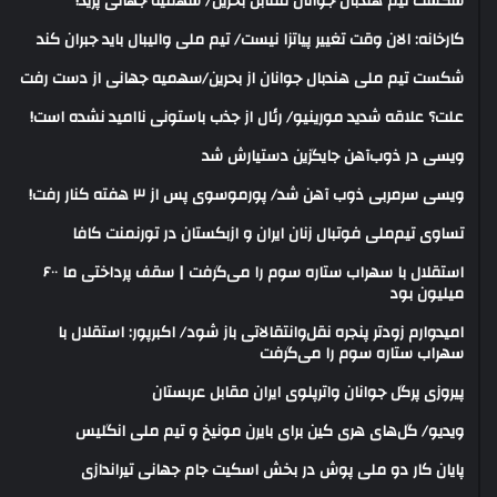
شکست تیم هندبال جوانان مقابل بحرین/ سهمیه جهانی پرید!
کارخانه: الان وقت تغییر پیاتزا نیست/ تیم ملی والیبال باید جبران کند
شکست تیم ملی هندبال جوانان از بحرین/سهمیه جهانی از دست رفت
علت؟ علاقه شدید مورینیو/ رئال از جذب باستونی ناامید نشده است!
ویسی در ذوب‌آهن جایگزین دستیارش شد
ویسی سرمربی ذوب آهن شد/ پورموسوی پس از ۳ هفته کنار رفت!
تساوی تیم‌ملی فوتبال زنان ایران و ازبکستان در تورنمنت کافا
استقلال با سهراب ستاره سوم را می‌گرفت | سقف پرداختی ما ۶۰۰
میلیون بود
امیدوارم زودتر پنجره نقل‌وانتقالاتی باز شود/ اکبرپور: استقلال با
سهراب ستاره سوم را می‌گرفت
پیروزی پرگل جوانان واترپلوی ایران مقابل عربستان
ویدیو/ گل‌های هری‌ کین برای بایرن مونیخ و تیم ملی انگلیس
پایان کار دو ملی پوش در بخش اسکیت جام جهانی تیراندازی