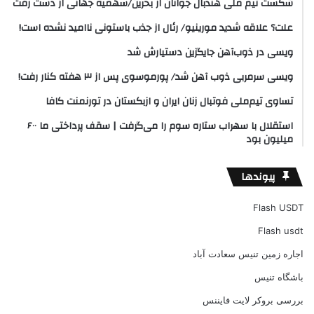
شکست تیم ملی هندبال جوانان از بحرین/سهمیه جهانی از دست رفت
علت؟ علاقه شدید مورینیو/ رئال از جذب باستونی ناامید نشده است!
ویسی در ذوب‌آهن جایگزین دستیارش شد
ویسی سرمربی ذوب آهن شد/ پورموسوی پس از ۳ هفته کنار رفت!
تساوی تیم‌ملی فوتبال زنان ایران و ازبکستان در تورنمنت کافا
استقلال با سهراب ستاره سوم را می‌گرفت | سقف پرداختی ما ۶۰۰
میلیون بود
پیوندها
Flash USDT
Flash usdt
اجاره زمین تنیس سعادت آباد
باشگاه تنیس
بررسی بروکر لایت فایننس