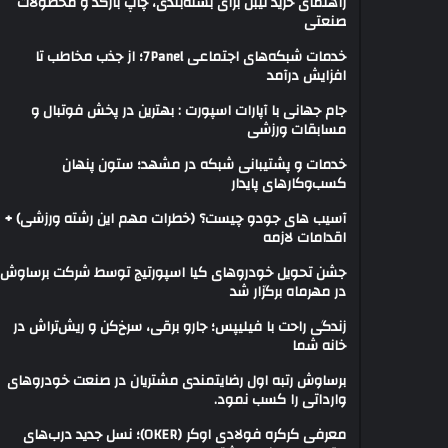
راهنمای خرید لیبل برای بسته‌بندی، چاپ بارکد و محصولات
صنعتی
خدمات شبکه‌های اجتماعی 7Panel؛ از جذب مخاطب تا
افزایش درآمد
جام جهانی با آپارات اسپورت : بهترین در پخش فوتبال و
مسابقات ورزشی
خدمات و پشتیبانی شبکه در مشهد؛ ستون پنهان
کسب‌وکارهای پایدار
آسیب های جودو چیست؟ (خطرات مهم این رشته ورزشی) +
اقدامات لازمه
جشن تحویل خودروهای کیا اسپورتیج توسط شرکت برساوش
در مهرماه برگزار شد
زندگی راحت با فیلیپس؛ جارو برقی، سرخ‌کن و ریش‌تراش در
خانه شما
برساوش رتبه اول رضایتمندی مشتریان در صنعت خودروهای
وارداتی را کسب نمود.
معرفی کرکره فولادی اوکر (OKER)؛ نسل جدید درب‌های