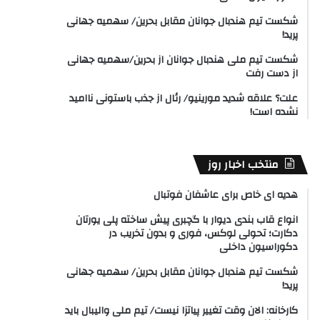
شکست تیم هندبال جوانان مقابل بحرین/ سهمیه جهانی
پرید!
شکست تیم ملی هندبال جوانان از بحرین/سهمیه جهانی
از دست رفت
علت؟ علاقه شدید مورینیو/ رئال از جذب باستونی ناامید
نشده است!
منتخب اخبار روز
هدیه ای خاص برای عاشفان فوتبال
انواع قاب بندی دیوار با گچبری پیش ساخته پلی یورتان
دکارت؛ تحولی لوکس، فوری و بدون تخریب در
دکوراسیون داخلی
شکست تیم هندبال جوانان مقابل بحرین/ سهمیه جهانی
پرید!
کارخانه: الان وقت تغییر پیاتزا نیست/ تیم ملی والیبال باید