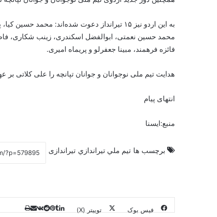
به این اردو نیز ۱۵ تیرانداز دعوت شده‌اند: مح
محمد حسین نعمتی، ابوالفضل اسکندری، زینب شکاری، فاطم
فائزه فرهمند، مبینا جعفرلو و پریماه امیری.
هدایت تیم ملی نوجوانان و جوانان تپانچه را علی کلاتی بر عه
انتهای پیام
منبع:ایسنا
برچسب ها
تيم ملي تيراندازي
تیراندازی
فیس بوک
توییتر (X)
ل
ر
چ