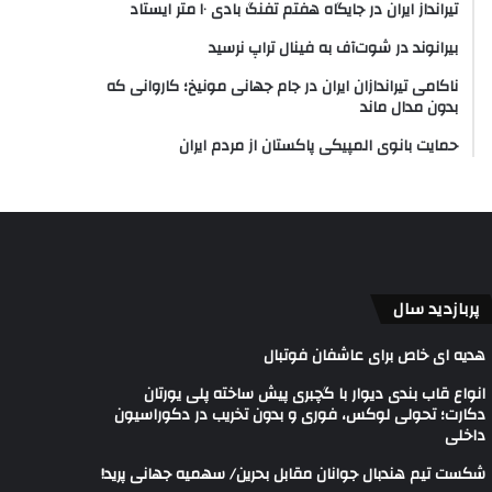
تیرانداز ایران در جایگاه هفتم تفنگ بادی ۱۰ متر ایستاد
بیرانوند در شوت‌آف به فینال تراپ نرسید
ناکامی تیراندازان ایران در جام جهانی مونیخ؛ کاروانی که
بدون مدال ماند
حمایت بانوی المپیکی پاکستان از مردم ایران
پربازدید سال
هدیه ای خاص برای عاشفان فوتبال
انواع قاب بندی دیوار با گچبری پیش ساخته پلی یورتان
دکارت؛ تحولی لوکس، فوری و بدون تخریب در دکوراسیون
داخلی
شکست تیم هندبال جوانان مقابل بحرین/ سهمیه جهانی پرید!