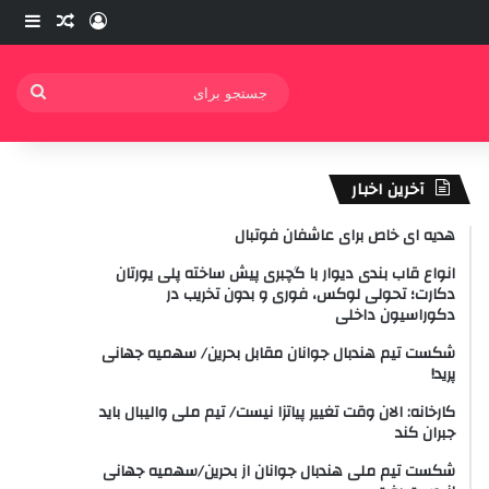
ورود
ساید
نوشته ت
جستج
برای
آخرین اخبار
هدیه ای خاص برای عاشفان فوتبال
انواع قاب بندی دیوار با گچبری پیش ساخته پلی یورتان
دکارت؛ تحولی لوکس، فوری و بدون تخریب در
دکوراسیون داخلی
شکست تیم هندبال جوانان مقابل بحرین/ سهمیه جهانی
پرید!
کارخانه: الان وقت تغییر پیاتزا نیست/ تیم ملی والیبال باید
جبران کند
شکست تیم ملی هندبال جوانان از بحرین/سهمیه جهانی