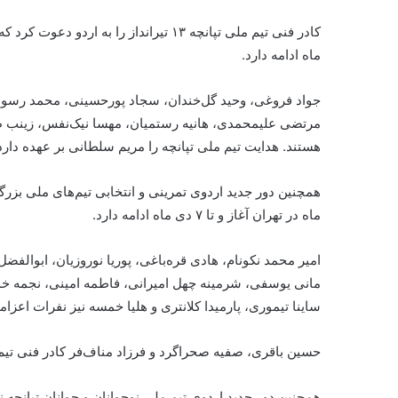
ماه ادامه دارد.
جواد فروغی، وحید گل‌خندان، سجاد پورحسینی، محمد رسول
مرتضی علیمحمدی، هانیه رستمیان، مهسا نیک‌نفس، زینب ط
هستند. هدایت تیم ملی تپانچه را مریم سلطانی بر عهده دارد
ماه در تهران آغاز و تا ۷ دی ماه ادامه دارد.
امیر محمد نکونام، هادی قره‌باغی، پوریا نوروزیان، ابوا
مانی یوسفی، شرمینه چهل امیرانی، فاطمه امینی، نجمه خدم
ساینا تیموری، پارمیدا کلانتری و هلیا خمسه نیز نفرات اعزا
حسین باقری، صفیه صحراگرد و فرزاد مناف‌فر کادر فنی تیم‌ه
همچنین دور جدید اردوی تیم ملی نوجوانان و جوانان تپانچه نیز از یکشنبه، ۱۸ آذر ماه در تهران آغاز و ت