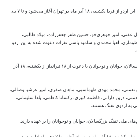
کادر فنی تیم ملی تپانچه ۱۳ تیرانداز را به اردو دعوت کرد که این اردو از فردا یکشنبه، ۱۸ آذر ماه در تهران آغاز می‌شود و تا ۷ دی
 عفتی، امیر جوهری‌خو، حسین ظفر جعفرزاده، میلاد طالبی،
وماری، لعیا محمدی و سامیه یاسی نفرات دعوت شده به این اردو
.
همچنین دور جدید اردوی تمرینی و انتخابی تیم‌های ملی بزرگسالان، جوانان و نوجوانان با دعوت از ۱۸ تیرانداز از یکشنبه، ۱۸ آذر
لفضل نعمتی، محمد مهدی طهماسبی، ماهان صفری، امیر عرشیا وصالی،
تی، درین دارابی، فاطمه کبیری، رکسانا کاظمی، یلدا سلیمانی،
می به اردوی تفنگ هستند.
ای ملی تفنگ بزرگسالان، جوانان و نوجوانان را بر عهده دارند.
ا ۷ دی ماه ادامه دارد.