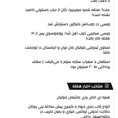
از دست رفت
علت؟ علاقه شدید مورینیو/ رئال از جذب باستونی ناامید
نشده است!
ویسی در ذوب‌آهن جایگزین دستیارش شد
ویسی سرمربی ذوب آهن شد/ پورموسوی پس از ۳
هفته کنار رفت!
تساوی تیم‌ملی فوتبال زنان ایران و ازبکستان در تورنمنت
کافا
استقلال با سهراب ستاره سوم را می‌گرفت | سقف
پرداختی ما ۶۰۰ میلیون بود
منتخب اخبار هفته
هدیه ای خاص برای عاشفان فوتبال
انواع قاب بندی دیوار با گچبری پیش ساخته پلی یورتان
دکارت؛ تحولی لوکس، فوری و بدون تخریب در
دکوراسیون داخلی