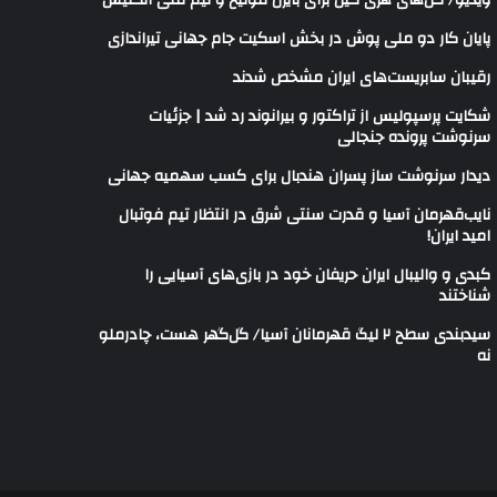
ویدیو/ گل‌های هری‌ کین برای بایرن مونیخ و تیم ملی انگلیس
پایان کار دو ملی پوش در بخش اسکیت جام جهانی تیراندازی
رقیبان سابریست‌های ایران مشخص شدند
شکایت پرسپولیس از تراکتور و بیرانوند رد شد | جزئیات
سرنوشت پرونده جنجالی
دیدار سرنوشت ساز پسران هندبال برای کسب سهمیه جهانی
نایب‌قهرمان آسیا و قدرت سنتی شرق در انتظار تیم فوتبال
امید ایران!
کبدی و والیبال ایران حریفان خود در بازی‌های آسیایی را
شناختند
سیدبندی سطح ۲ لیگ قهرمانان آسیا/ گل‌گهر هست، چادرملو
نه