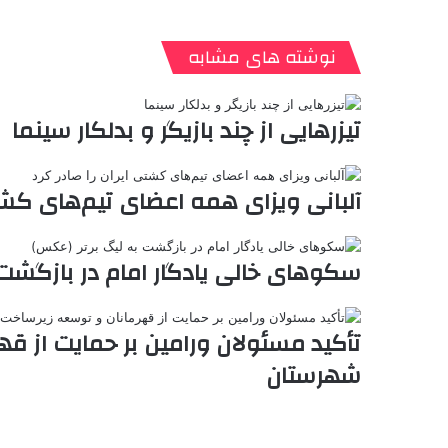
ی
ت
پ
ا
ا
ر
V
ن
ا
ی
ی
د
K
پ
ا
د
ک
م
o
ن‌
نوشته های مشابه
ب
ت
ی
ن
د
n
ی
ل
ا
t
ر
ت
ر
a
م
ن
س
تیزرهایی از چند بازیگر و بدلکار سینما
k
ه
ت
t
e
آلبانی ویزای همه اعضای تیم‌های کشتی
سکوهای خالی یادگار امام در بازگشت 
تأکید مسئولان ورامین بر حمایت از ق
شهرستان