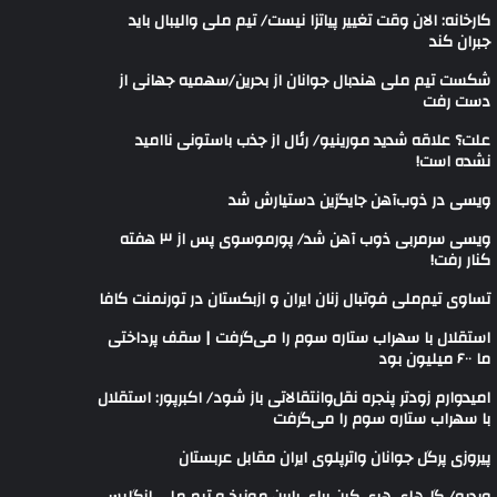
کارخانه: الان وقت تغییر پیاتزا نیست/ تیم ملی والیبال باید
جبران کند
شکست تیم ملی هندبال جوانان از بحرین/سهمیه جهانی از
دست رفت
علت؟ علاقه شدید مورینیو/ رئال از جذب باستونی ناامید
نشده است!
ویسی در ذوب‌آهن جایگزین دستیارش شد
ویسی سرمربی ذوب آهن شد/ پورموسوی پس از ۳ هفته
کنار رفت!
تساوی تیم‌ملی فوتبال زنان ایران و ازبکستان در تورنمنت کافا
استقلال با سهراب ستاره سوم را می‌گرفت | سقف پرداختی
ما ۶۰۰ میلیون بود
امیدوارم زودتر پنجره نقل‌وانتقالاتی باز شود/ اکبرپور: استقلال
با سهراب ستاره سوم را می‌گرفت
پیروزی پرگل جوانان واترپلوی ایران مقابل عربستان