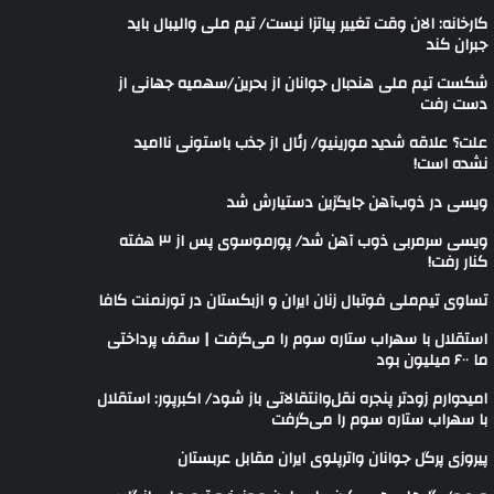
کارخانه: الان وقت تغییر پیاتزا نیست/ تیم ملی والیبال باید
جبران کند
شکست تیم ملی هندبال جوانان از بحرین/سهمیه جهانی از
دست رفت
علت؟ علاقه شدید مورینیو/ رئال از جذب باستونی ناامید
نشده است!
ویسی در ذوب‌آهن جایگزین دستیارش شد
ویسی سرمربی ذوب آهن شد/ پورموسوی پس از ۳ هفته
کنار رفت!
تساوی تیم‌ملی فوتبال زنان ایران و ازبکستان در تورنمنت کافا
استقلال با سهراب ستاره سوم را می‌گرفت | سقف پرداختی
ما ۶۰۰ میلیون بود
امیدوارم زودتر پنجره نقل‌وانتقالاتی باز شود/ اکبرپور: استقلال
با سهراب ستاره سوم را می‌گرفت
پیروزی پرگل جوانان واترپلوی ایران مقابل عربستان