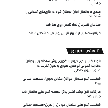
جهانی
کبدی و والیبال ایران حریفان خود در بازی‌های آسیایی را
شناختند
سپاهان قهرمان لیگ تنیس روی میز شد
فینالیست‌های لیگ برتر تنیس روی میز مشخص شدند
منتخب اخبار روز
انواع قاب بندی دیوار با گچبری پیش ساخته پلی یورتان
دکارت؛ تحولی لوکس، فوری و بدون تخریب در
دکوراسیون داخلی
شکست تیم هندبال جوانان مقابل بحرین/ سهمیه جهانی
پرید!
کارخانه: الان وقت تغییر پیاتزا نیست/ تیم ملی والیبال باید
جبران کند
شکست تیم ملی هندبال جوانان از بحرین/سهمیه جهانی