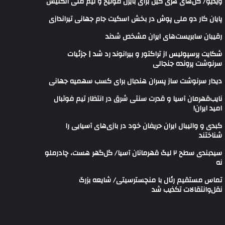
ویدیو/ گل‌های هری‌ کین برای بایرن مونیخ و تیم ملی انگلیس
پایان کار دو ملی پوش در بخش اسکیت جام جهانی تیراندازی
رقیبان سابریست‌های ایران مشخص شدند
شکایت پرسپولیس از تراکتور و بیرانوند رد شد | جزئیات
سرنوشت پرونده جنجالی
دیدار سرنوشت ساز پسران هندبال برای کسب سهمیه جهانی
نایب‌قهرمان آسیا و قدرت سنتی شرق در انتظار تیم فوتبال
امید ایران!
کبدی و والیبال ایران حریفان خود در بازی‌های آسیایی را
شناختند
سیدبندی سطح ۲ لیگ قهرمانان آسیا/ گل‌گهر هست، چادرملو
نه
تماس مستقیم رئال با منچسترسیتی/ شایعه بزرگ
نقل‌وانتقالات تکذیب شد