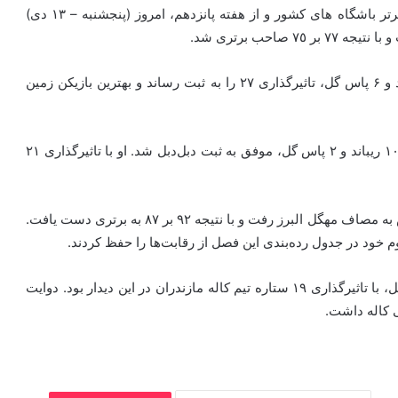
به گزارش خبرنگار مهر، در جریان مسابقات بسکتبال لیگ برتر باشگاه های کشور و از هفته پانزدهم، امروز (پنجشنبه – ١٣ دی)
احب برتری شد.
محمدمهدی لکزایی‌فرد از آسمان ولایت، ۲۲ امتیاز، ۵ ریباند و ۶ پاس گل، تاثیرگذاری ۲۷ را به ثبت رساند و بهترین بازیکن زمین
در تیم ذوب‌آهن نیز امیر صدیقی بود که با کسب ۱۶ امتیاز، ۱۰ ریباند و ۲ پاس گل، موفق به ثبت دبل‌دبل شد. او با تاثیرگذاری ۲۱
در دیگر دیدار این هفته کاله مازندران در حضور تماشاگرانش به مصاف مهگل البرز رفت و با نتیجه ٩٢ بر ٨٧ به برتری دست یافت.
امیر حسین آذری با کسب ۱۹ امتیاز، ثبت ۴ ریباند و ۳پاس گل، با تاثیرگذاری ۱۹ ستاره تیم کاله مازندران در این دیدار بود. دوایت