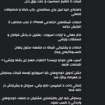
قیمت تا تنظیم حساسیت و علت بوق زدن
راهنمای خرید لیبل برای بسته‌بندی، چاپ بارکد و محصولات
صنعتی
خدمات شبکه‌های اجتماعی 7Panel؛ از جذب مخاطب تا
افزایش درآمد
جام جهانی با آپارات اسپورت : بهترین در پخش فوتبال و
مسابقات ورزشی
خدمات و پشتیبانی شبکه در مشهد؛ ستون پنهان
کسب‌وکارهای پایدار
آسیب های جودو چیست؟ (خطرات مهم این رشته ورزشی) +
اقدامات لازمه
جشن تحویل خودروهای کیا اسپورتیج توسط شرکت برساوش
در مهرماه برگزار شد
زندگی راحت با فیلیپس؛ جارو برقی، سرخ‌کن و ریش‌تراش در
خانه شما
برساوش رتبه اول رضایتمندی مشتریان در صنعت خودروهای
وارداتی را کسب نمود.