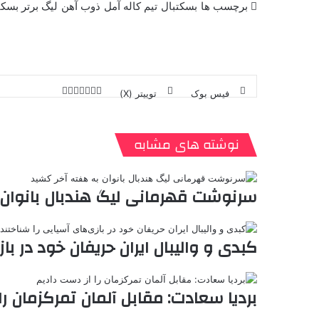
برچسب ها
بسکتبال
تیم کاله آمل
ذوب آهن
لیگ برتر بسکت
فیس بوک
توییتر (X)
ل
ر
چ
ی
ت
پ
ا
ا
ر
V
ن
ا
ی
ی
د
K
پ
ا
د
ک
م
o
ن‌
نوشته های مشابه
ب
ت
ی
ن
د
n
ی
ل
ا
t
ر
ت
ر
a
م
ن
س
سرنوشت قهرمانی لیگ هندبال بانوان 
k
ه
ت
t
e
کبدی و والیبال ایران حریفان خود در با
بردیا سعادت: مقابل آلمان تمرکزمان را