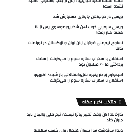
علت؟ علاقه شدید مورینیو/ رئال از جذب باستونی ناامید
نشده است!
ویسی در ذوب‌آهن جایگزین دستیارش شد
ویسی سرمربی ذوب آهن شد/ پورموسوی پس از ۳
هفته کنار رفت!
تساوی تیم‌ملی فوتبال زنان ایران و ازبکستان در تورنمنت
کافا
استقلال با سهراب ستاره سوم را می‌گرفت | سقف
پرداختی ما ۶۰۰ میلیون بود
امیدوارم زودتر پنجره نقل‌وانتقالاتی باز شود/ اکبرپور:
استقلال با سهراب ستاره سوم را می‌گرفت
منتخب اخبار هفته
کارخانه: الان وقت تغییر پیاتزا نیست/ تیم ملی والیبال باید
جبران کند
دیدار سرنوشت ساز پسران هندبال برای کسب سهمیه