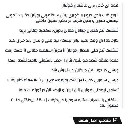
هدیه ای خاص برای عاشفان فوتبال
انواع قاب بندی دیوار با گچبری پیش ساخته پلی یورتان دکارت؛ تحولی
لوکس، فوری و بدون تخریب در دکوراسیون داخلی
شکست تیم هندبال جوانان مقابل بحرین/ سهمیه جهانی پرید!
کارخانه: الان وقت تغییر پیاتزا نیست/ تیم ملی والیبال باید جبران کند
شکست تیم ملی هندبال جوانان از بحرین/سهمیه جهانی از دست رفت
علت؟ علاقه شدید مورینیو/ رئال از جذب باستونی ناامید نشده است!
ویسی در ذوب‌آهن جایگزین دستیارش شد
ویسی سرمربی ذوب آهن شد/ پورموسوی پس از ۳ هفته کنار رفت!
تساوی تیم‌ملی فوتبال زنان ایران و ازبکستان در تورنمنت کافا
استقلال با سهراب ستاره سوم را می‌گرفت | سقف پرداختی ما ۶۰۰
میلیون بود
منتخب اخبار هفته