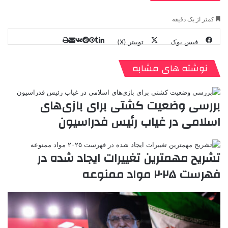
کمتر از یک دقیقه
فیس بوک
توییتر (X)
ل
ر
چ
ی
ت
پ
ا
ا
ر
V
ن
ا
ی
ی
د
K
پ
نوشته های مشابه
ا
د
ک
م
o
ن‌
ب
ت
ی
ن
د
n
ی
ل
ا
t
ر
ت
بررسی وضعیت کشتی برای بازی‌های
ر
a
م
ن
س
اسلامی در غیاب رئیس فدراسیون
k
ه
ت
t
e
تشریح مهمترین تغییرات ایجاد شده در
فهرست ۲۰۲۵ مواد ممنوعه