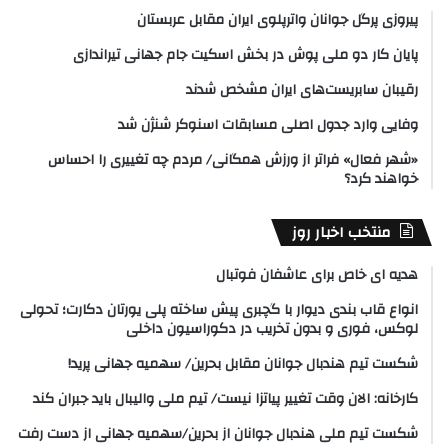
پیروزی پرگل جوانان واترپلوی ایران مقابل عربستان
پایان کار دو ملی پوش در بخش اسکیت جام جهانی تیراندازی
رقیبان سابریست‌های ایران مشخص شدند
وفایی وارد جدول اصلی مسابقات اسنوکر شنژن شد
«شهر فعال» فراتر از ورزش همگانی/ مردم چه تغییری را احساس
خواهند کرد؟
منتخب اخبار روز
هدیه ای خاص برای عاشفان فوتبال
انواع قاب بندی دیوار با گچبری پیش ساخته پلی یورتان دکارت؛ تحولی
لوکس، فوری و بدون تخریب در دکوراسیون داخلی
شکست تیم هندبال جوانان مقابل بحرین/ سهمیه جهانی پرید!
کارخانه: الان وقت تغییر پیاتزا نیست/ تیم ملی والیبال باید جبران کند
شکست تیم ملی هندبال جوانان از بحرین/سهمیه جهانی از دست رفت