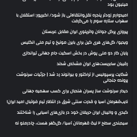
میلیون بود
امیدوارم زودتر پنجره نقل‌وانتقالاتی باز شود/ اکبرپور: استقلال با
سهراب ستاره سوم را می‌گرفت
پیروزی پرگل جوانان واترپلوی ایران مقابل عربستان
ویدیو/ گل‌های هری‌ کین برای بایرن مونیخ و تیم ملی انگلیس
پایان کار دو ملی پوش در بخش اسکیت جام جهانی تیراندازی
رقیبان سابریست‌های ایران مشخص شدند
شکایت پرسپولیس از تراکتور و بیرانوند رد شد | جزئیات سرنوشت
پرونده جنجالی
دیدار سرنوشت ساز پسران هندبال برای کسب سهمیه جهانی
نایب‌قهرمان آسیا و قدرت سنتی شرق در انتظار تیم فوتبال امید ایران!
کبدی و والیبال ایران حریفان خود در بازی‌های آسیایی را شناختند
سیدبندی سطح ۲ لیگ قهرمانان آسیا/ گل‌گهر هست، چادرملو نه