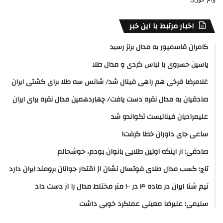
اخبار مرتبط با این خبر
کامران قاسمپور به مدال برنز رسید
یاسین خسروی با لباس کردی و مدال طلا
غلامرضا فرخی هم راهی فینال شد/ شانس سه طلا برای کشتی ایران
صادقیان به مدال نقره دست یافت/ چهاردهمین مدال نقره برای ایران
علیمرادیان فینالیست تکواندو شد
ساعی جای داوران خطا گرفت!
صادقی: از اینکه اولین طلایی بانوان بودم، خوشحالم
تاج: کسب مدال طلای فوتسال نشان از اقتدار جوانان برومند ایران دارد
تیم شنا ایران در ماده ۴ در ۱۰۰ متر مختلط مدال را از دست داد
سلیمی: علیرضا معینی عملکرد خوبی داشت