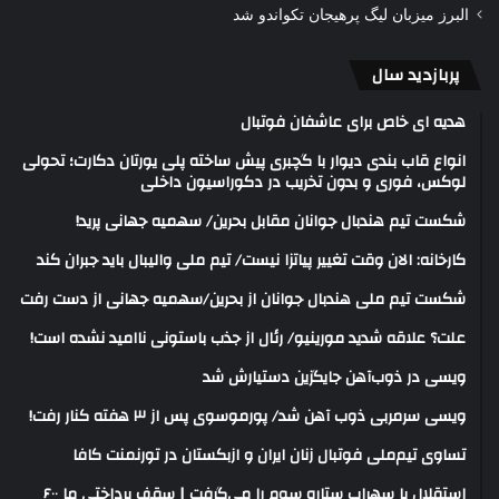
البرز میزبان لیگ پرهیجان تکواندو شد
پربازدید سال
هدیه ای خاص برای عاشفان فوتبال
انواع قاب بندی دیوار با گچبری پیش ساخته پلی یورتان دکارت؛ تحولی
لوکس، فوری و بدون تخریب در دکوراسیون داخلی
شکست تیم هندبال جوانان مقابل بحرین/ سهمیه جهانی پرید!
کارخانه: الان وقت تغییر پیاتزا نیست/ تیم ملی والیبال باید جبران کند
شکست تیم ملی هندبال جوانان از بحرین/سهمیه جهانی از دست رفت
علت؟ علاقه شدید مورینیو/ رئال از جذب باستونی ناامید نشده است!
ویسی در ذوب‌آهن جایگزین دستیارش شد
ویسی سرمربی ذوب آهن شد/ پورموسوی پس از ۳ هفته کنار رفت!
تساوی تیم‌ملی فوتبال زنان ایران و ازبکستان در تورنمنت کافا
استقلال با سهراب ستاره سوم را می‌گرفت | سقف پرداختی ما ۶۰۰