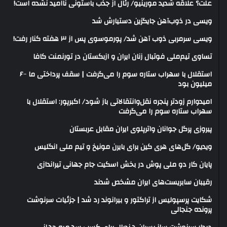
علت؟ علاقه شدید مورینیو/ رئال از جذب باستونی ناامید نشده است!
ویسی در ذوب‌آهن جایگزین دستیارش شد
ویسی سرمربی ذوب آهن شد/ پورموسوی پس از ۳ هفته کنار رفت!
تساوی تیم‌ملی فوتبال زنان ایران و ازبکستان در تورنمنت کافا
استقلال با سهراب ستاره سوم را می‌گرفت | سقف پرداختی ما ۶۰۰
میلیون بود
امیدوارم زودتر پنجره نقل‌وانتقالاتی باز شود/ اکبرپور: استقلال با
سهراب ستاره سوم را می‌گرفت
پیروزی پرگل جوانان واترپلوی ایران مقابل عربستان
ویدیو/ گل‌های هری‌ کین برای بایرن مونیخ و تیم ملی انگلیس
پایان کار دو ملی پوش در بخش اسکیت جام جهانی تیراندازی
رقیبان سابریست‌های ایران مشخص شدند
شکایت پرسپولیس از تراکتور و بیرانوند رد شد | جزئیات سرنوشت
پرونده جنجالی