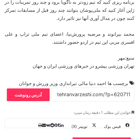
برنامه ریزی کنید که تیم زودتر به ناگویا برود و چند روز تمرینات را در
ژاپن آغاز کنید که ملی‌پوشان بتوانند چند روز قبل از مسابقات تمرکز
کنند چون در مدال آوری آنها نیز تاثیر دارد.
محمد بیرانوند و مرضیه پرورش‌نیا، اعضای تیم ملی تراپ و علی
افسری مربی این تیم در اردو حضور داشتند.
منبع:مهر
تهران ورزشی پیشرو در خبرهای ورزشی ایران و جهان
برچسب ها
احمد دنیا مالی
تیراندازی
وزیر ورزش و جوانان
آدرس رونوشت
خواندن این مطلب 1 دقیقه زمان میبرد
فیس بوک
توییتر (X)
ل
ر
چ
ی
ت
پ
ا
ا
ر
V