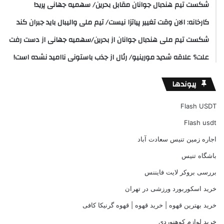
شکست تیم هندبال جوانان مقابل بحرین/ سهمیه جهانی پرید!
کارخانه: الان وقت تغییر پیاتزا نیست/ تیم ملی والیبال باید جبران کند
شکست تیم ملی هندبال جوانان از بحرین/سهمیه جهانی از دست رفت
علت؟ علاقه شدید مورینیو/ رئال از جذب باستونی ناامید نشده است!
پیوندها
Flash USDT
Flash usdt
اجاره زمین تنیس سعادت آباد
باشگاه تنیس
بررسی بروکر لایت فایننس
خرید اسکوربورد ورزشی در تهران
خرید بهترین قهوه | خرید قهوه | قهوه گرنیکا کافی
خرید لوازم کوهنوردی