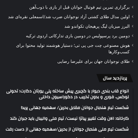
برگزاری تمرین تیم فوتبال جوانان قبل از بازی با ذوب‌آهن
اولین مدال طلای کشتی آزاد نوجوانان ضرب شد/اسمعلی نقره‌ای شد
البرز میزبان لیگ پرهیجان تکواندو شد
دومین برد پرسپولیس در دومین بازی تدارکاتی اردوی ترکیه
هوش مصنوعی چت جی پی تی؛ دستیار هوشمند تولید محتوا برای
کسب‌وکارها
طلای نوجوانان جهان برای علیرضا رضایی
پربازدید سال
انواع قاب بندی دیوار با گچبری پیش ساخته پلی یورتان دکارت؛ تحولی
لوکس، فوری و بدون تخریب در دکوراسیون داخلی
شکست تیم هندبال جوانان مقابل بحرین/ سهمیه جهانی پرید!
کارخانه: الان وقت تغییر پیاتزا نیست/ تیم ملی والیبال باید جبران کند
شکست تیم ملی هندبال جوانان از بحرین/سهمیه جهانی از دست رفت