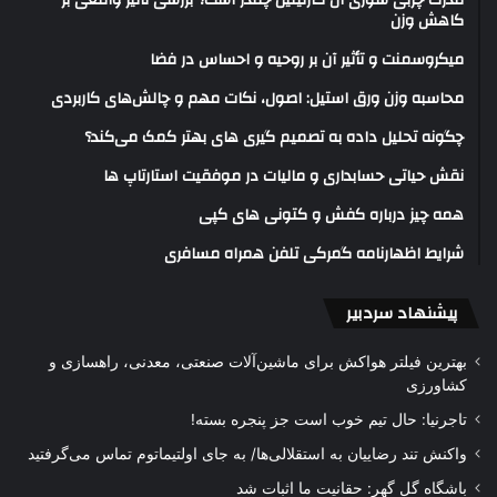
قدرت چربی سوزی ال کارنیتین چقدر است؟ بررسی تاثیر واقعی بر
کاهش وزن
میکروسمنت و تأثیر آن بر روحیه و احساس در فضا
محاسبه وزن ورق استیل: اصول، نکات مهم و چالش‌های کاربردی
چگونه تحلیل داده به تصمیم گیری های بهتر کمک می‌کند؟
نقش حیاتی حسابداری و مالیات در موفقیت استارتاپ ها
همه چیز درباره کفش و کتونی های کپی
شرایط اظهارنامه گمرکی تلفن همراه مسافری
پیشنهاد سردبیر
بهترین فیلتر هواکش برای ماشین‌آلات صنعتی، معدنی، راهسازی و
کشاورزی
تاجرنیا: حال تیم خوب است جز پنجره بسته!
واکنش تند رضاییان به استقلالی‌ها/ به جای اولتیماتوم تماس می‌گرفتید
باشگاه گل گهر: حقانیت ما اثبات شد