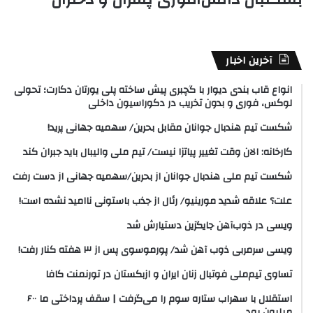
آخرین اخبار
انواع قاب بندی دیوار با گچبری پیش ساخته پلی یورتان دکارت؛ تحولی
لوکس، فوری و بدون تخریب در دکوراسیون داخلی
شکست تیم هندبال جوانان مقابل بحرین/ سهمیه جهانی پرید!
کارخانه: الان وقت تغییر پیاتزا نیست/ تیم ملی والیبال باید جبران کند
شکست تیم ملی هندبال جوانان از بحرین/سهمیه جهانی از دست رفت
علت؟ علاقه شدید مورینیو/ رئال از جذب باستونی ناامید نشده است!
ویسی در ذوب‌آهن جایگزین دستیارش شد
ویسی سرمربی ذوب آهن شد/ پورموسوی پس از ۳ هفته کنار رفت!
تساوی تیم‌ملی فوتبال زنان ایران و ازبکستان در تورنمنت کافا
استقلال با سهراب ستاره سوم را می‌گرفت | سقف پرداختی ما ۶۰۰
میلیون بود