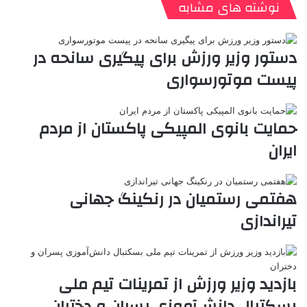
ن
ا
ی
ی
د
K
پ
نوشته های مشابه
ا
د
ک
م
o
ن‌
ب
ت
ی
ن
د
n
ی
ل
ا
t
ر
ت
دستور وزیر ورزش برای پیگیری سانحه در
ر
a
م
ن
س
پیست موتورسواری
k
ه
ت
t
e
حمایت بانوی المپیکی پاکستان از مردم
ایران
هفتمی رستمیان در رنکینگ جهانی
تیراندازی
بازدید وزیر ورزش از تمرینات تیم ملی
بسکتبال دانش‌آموزی پسران و دختران