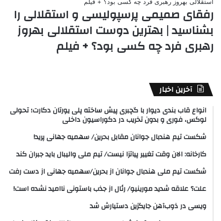
رفقای صمیمی پرسپولیسی و استقلالی را
بشناسید | بهترین دوست استقلالی بهروز
رهبری فرد چه کسی بود؟ + فیلم
آخرین اخبار
انواع قاب بندی دیوار با گچبری پیش ساخته پلی یورتان دکارت؛ تحولی
لوکس، فوری و بدون تخریب در دکوراسیون داخلی
شکست تیم هندبال جوانان مقابل بحرین/ سهمیه جهانی پرید!
کارخانه: الان وقت تغییر پیاتزا نیست/ تیم ملی والیبال باید جبران کند
شکست تیم ملی هندبال جوانان از بحرین/سهمیه جهانی از دست رفت
علت؟ علاقه شدید مورینیو/ رئال از جذب باستونی ناامید نشده است!
ویسی در ذوب‌آهن جایگزین دستیارش شد