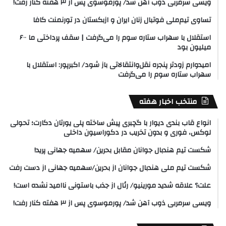
ویسی سرمربی ذوب آهن شد/ پورموسوی پس از ۳ هفته کنار رفت!
تساوی تیم‌ملی فوتبال زنان ایران و ازبکستان در تورنمنت کافا
استقلال با سهراب ستاره سوم را می‌گرفت | سقف پرداختی ما ۶۰۰
میلیون بود
امیدوارم زودتر پنجره نقل‌وانتقالاتی باز شود/ اکبرپور: استقلال با
سهراب ستاره سوم را می‌گرفت
منتخب اخبار هفته
انواع قاب بندی دیوار با گچبری پیش ساخته پلی یورتان دکارت؛ تحولی
لوکس، فوری و بدون تخریب در دکوراسیون داخلی
شکست تیم هندبال جوانان مقابل بحرین/ سهمیه جهانی پرید!
شکست تیم ملی هندبال جوانان از بحرین/سهمیه جهانی از دست رفت
علت؟ علاقه شدید مورینیو/ رئال از جذب باستونی ناامید نشده است!
ویسی سرمربی ذوب آهن شد/ پورموسوی پس از ۳ هفته کنار رفت!