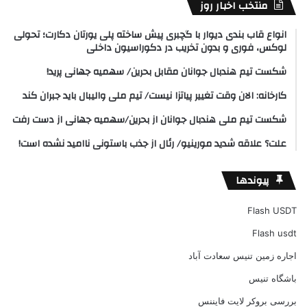
منتخب اخبار روز
انواع قاب بندی دیوار با گچبری پیش ساخته پلی یورتان دکارت؛ تحولی
لوکس، فوری و بدون تخریب در دکوراسیون داخلی
شکست تیم هندبال جوانان مقابل بحرین/ سهمیه جهانی پرید!
کارخانه: الان وقت تغییر پیاتزا نیست/ تیم ملی والیبال باید جبران کند
شکست تیم ملی هندبال جوانان از بحرین/سهمیه جهانی از دست رفت
علت؟ علاقه شدید مورینیو/ رئال از جذب باستونی ناامید نشده است!
پیوندها
Flash USDT
Flash usdt
اجاره زمین تنیس سعادت آباد
باشگاه تنیس
بررسی بروکر لایت فایننس