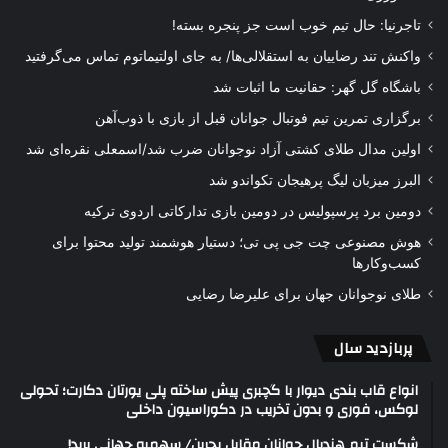
تاجرنیا: حال تیم خوب است جز پنجره بسته!
واکنش تند رضاییان به استقلالی‌ها/ به جای اولتیماتوم تماس می‌گرفتید
باشگاه گل گهر: حقانیت ما اثبات شد
برگزاری تمرین تیم فوتبال جوانان قبل از بازی با ذوب‌آهن
اولین مدال طلای کشتی آزاد نوجوانان ضرب شد/اسمعلی نقره‌ای شد
البرز میزبان لیگ پرهیجان تکواندو شد
دومین برد پرسپولیس در دومین بازی تدارکاتی اردوی ترکیه
هوش مصنوعی چت جی پی تی؛ دستیار هوشمند تولید محتوا برای
کسب‌وکارها
طلای نوجوانان جهان برای علیرضا رضایی
پربازدید سال
انواع قاب بندی دیوار با گچبری پیش ساخته پلی یورتان دکارت؛ تحولی
لوکس، فوری و بدون تخریب در دکوراسیون داخلی
شکست تیم هندبال جوانان مقابل بحرین/ سهمیه جهانی پرید!