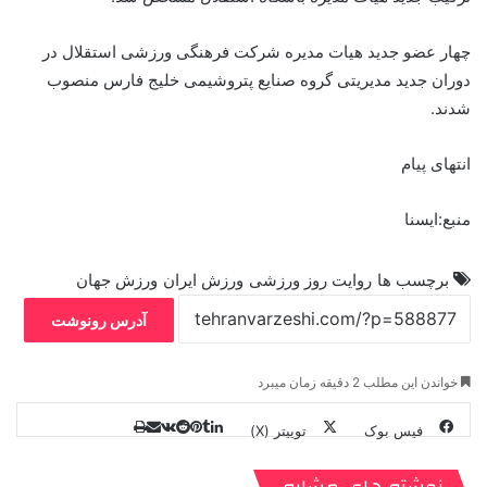
چهار عضو جدید هیات مدیره شرکت فرهنگی ورزشی استقلال در
دوران جدید مدیریتی گروه صنایع پتروشیمی خلیج فارس منصوب
شدند.
انتهای پیام
منبع:ایسنا
برچسب ها
روایت روز ورزشی
ورزش ایران
ورزش جهان
آدرس رونوشت
خواندن این مطلب 2 دقیقه زمان میبرد
فیس بوک
توییتر (X)
ل
ر
چ
ی
ت
پ
ا
ا
ر
V
ن
ا
ی
ی
د
K
پ