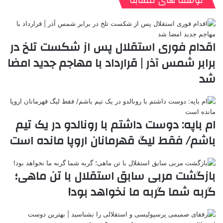
نوشته های مشابه
ا
د
ک
م
o
ن‌
ب
ت
ی
ن
د
n
ی
ل
ا
t
ر
ت
ر
a
م
ن
س
اقدام فوری استقلال پس از شکست تلخ در
k
ه
ت
برابر شمس آذر | قرارداد با مهاجم جدید امضا
t
e
شد
ام باپه: دوست داشتم با رونالدو در یک تیم
باشم/ فقط لیگ قهرمانان اروپا مانده است
بازگشت مربی سابق استقلال با تن ماهی؛
گربه شما گربه ما نخواهد بود!