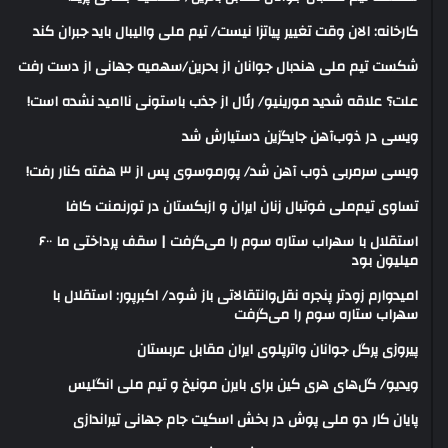
کارخانه: الان وقت تغییر پیاتزا نیست/ تیم ملی والیبال باید جبران کند
شکست تیم ملی هندبال جوانان از بحرین/سهمیه جهانی از دست رفت
علت؟ علاقه شدید مورینیو/ رئال از جذب باستونی ناامید نشده است!
ویسی در ذوب‌آهن جایگزین دستیارش شد
ویسی سرمربی ذوب آهن شد/ پورموسوی پس از ۳ هفته کنار رفت!
تساوی تیم‌ملی فوتبال زنان ایران و ازبکستان در تورنمنت کافا
استقلال با سهراب ستاره سوم را می‌گرفت | سقف پرداختی ما ۶۰۰
میلیون بود
امیدوارم زودتر پنجره نقل‌وانتقالاتی باز شود/ اکبرپور: استقلال با
سهراب ستاره سوم را می‌گرفت
پیروزی پرگل جوانان واترپلوی ایران مقابل عربستان
ویدیو/ گل‌های هری‌ کین برای بایرن مونیخ و تیم ملی انگلیس
پایان کار دو ملی پوش در بخش اسکیت جام جهانی تیراندازی