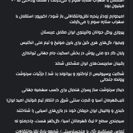
استقلال با سهراب ستاره سوم را می‌گرفت | سقف پرداختی ما ۶۰۰
میلیون بود
امیدوارم زودتر پنجره نقل‌وانتقالاتی باز شود/ اکبرپور: استقلال با
سهراب ستاره سوم را می‌گرفت
پیروزی پرگل جوانان واترپلوی ایران مقابل عربستان
ویدیو/ گل‌های هری‌ کین برای بایرن مونیخ و تیم ملی انگلیس
پایان کار دو ملی پوش در بخش اسکیت جام جهانی تیراندازی
رقیبان سابریست‌های ایران مشخص شدند
شکایت پرسپولیس از تراکتور و بیرانوند رد شد | جزئیات سرنوشت
پرونده جنجالی
دیدار سرنوشت ساز پسران هندبال برای کسب سهمیه جهانی
نایب‌قهرمان آسیا و قدرت سنتی شرق در انتظار تیم فوتبال امید ایران!
کبدی و والیبال ایران حریفان خود در بازی‌های آسیایی را شناختند
سیدبندی سطح ۲ لیگ قهرمانان آسیا/ گل‌گهر هست، چادرملو نه
تماس مستقیم رئال با منچسترسیتی/ شایعه بزرگ نقل‌وانتقالات