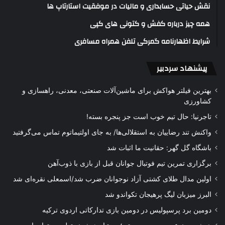
نقش حیاتی حسابداری و مالیات در موفقیت استارتاپ ها
همه چیز درباره کفش و کتونی های کپی
شرایط اظهارنامه گمرکی تلفن همراه مسافری
پیشنهاد سردبیر
بهترین فیلتر هواکش برای ماشین‌آلات صنعتی، معدنی، راهسازی و
کشاورزی
تاجرنیا: حال تیم خوب است جز پنجره بسته!
واکنش تند رضاییان به استقلالی‌ها/ به جای اولتیماتوم تماس می‌گرفتید
باشگاه گل گهر: حقانیت ما اثبات شد
برگزاری تمرین تیم فوتبال جوانان قبل از بازی با ذوب‌آهن
اولین مدال طلای کشتی آزاد نوجوانان ضرب شد/اسمعلی نقره‌ای شد
البرز میزبان لیگ پرهیجان تکواندو شد
دومین برد پرسپولیس در دومین بازی تدارکاتی اردوی ترکیه