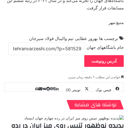
باشگاه‌های جهان را تجربه می‌کند و در سال ۲۰۲۱ در رتبه ششم این
مسابقات قرار گرفت.
منبع:مهر
برچسب ها
بهروز عطایی
تیم والیبال فولاد سیرجان
جام باشگاههای جهان
آدرس رونوشت
خواندن این مطلب 1 دقیقه زمان میبرد
فیس بوک
توییتر (X)
ل
ر
چ
ی
ت
پ
ا
ا
ر
V
ن
ا
ی
ی
د
K
پ
نوشته های مشابه
ا
د
ک
م
o
ن‌
ب
ت
ی
ن
د
n
ی
ل
ا
t
ر
ت
پدیده نوظهور تنیس روی میز ایران در رده
ر
a
م
ن
س