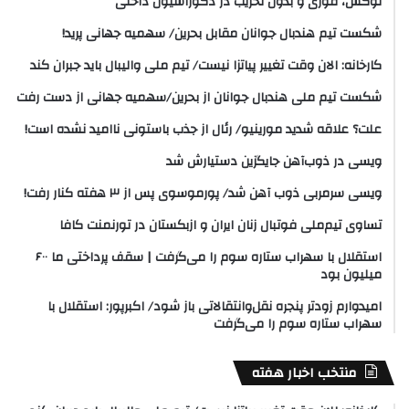
لوکس، فوری و بدون تخریب در دکوراسیون داخلی
شکست تیم هندبال جوانان مقابل بحرین/ سهمیه جهانی پرید!
کارخانه: الان وقت تغییر پیاتزا نیست/ تیم ملی والیبال باید جبران کند
شکست تیم ملی هندبال جوانان از بحرین/سهمیه جهانی از دست رفت
علت؟ علاقه شدید مورینیو/ رئال از جذب باستونی ناامید نشده است!
ویسی در ذوب‌آهن جایگزین دستیارش شد
ویسی سرمربی ذوب آهن شد/ پورموسوی پس از ۳ هفته کنار رفت!
تساوی تیم‌ملی فوتبال زنان ایران و ازبکستان در تورنمنت کافا
استقلال با سهراب ستاره سوم را می‌گرفت | سقف پرداختی ما ۶۰۰
میلیون بود
امیدوارم زودتر پنجره نقل‌وانتقالاتی باز شود/ اکبرپور: استقلال با
سهراب ستاره سوم را می‌گرفت
منتخب اخبار هفته