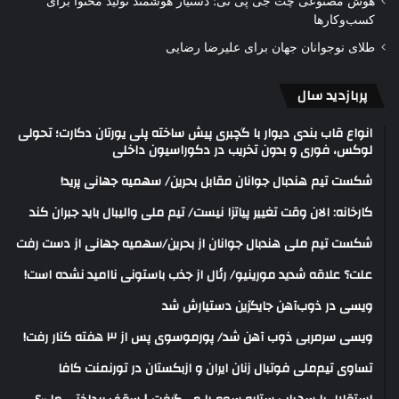
هوش مصنوعی چت جی پی تی؛ دستیار هوشمند تولید محتوا برای
کسب‌وکارها
طلای نوجوانان جهان برای علیرضا رضایی
پربازدید سال
انواع قاب بندی دیوار با گچبری پیش ساخته پلی یورتان دکارت؛ تحولی
لوکس، فوری و بدون تخریب در دکوراسیون داخلی
شکست تیم هندبال جوانان مقابل بحرین/ سهمیه جهانی پرید!
کارخانه: الان وقت تغییر پیاتزا نیست/ تیم ملی والیبال باید جبران کند
شکست تیم ملی هندبال جوانان از بحرین/سهمیه جهانی از دست رفت
علت؟ علاقه شدید مورینیو/ رئال از جذب باستونی ناامید نشده است!
ویسی در ذوب‌آهن جایگزین دستیارش شد
ویسی سرمربی ذوب آهن شد/ پورموسوی پس از ۳ هفته کنار رفت!
تساوی تیم‌ملی فوتبال زنان ایران و ازبکستان در تورنمنت کافا