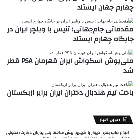
چهارم جهان ایستاد
k
ه
ت
t
e
مقدماتی جام‌جهانی؛ تنیس با ویلچر ایران در
جایگاه چهارم ایستاد
ملی‌پوش اسکواش ایران قهرمان PSA قطر
شد
باخت تیم هندبال دختران ایران برابر ازبکستان
آخرین اخبار
انواع قاب بندی دیوار با گچبری پیش ساخته پلی یورتان دکارت؛ تحولی