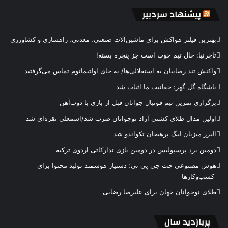
پیشنهاد سردبیر
بهترین فیلتر هواکش برای ماشین‌آلات صنعتی، معدنی، راهسازی و کشاورزی
تاجرنیا: حال تیم خوب است جز پنجره بسته!
واکنش تند رضاییان به استقلالی‌ها/ به جای اولتیماتوم تماس می‌گرفتید
باشگاه گل گهر: حقانیت ما اثبات شد
برگزاری تمرین تیم فوتبال جوانان قبل از بازی با ذوب‌آهن
اولین مدال طلای کشتی آزاد نوجوانان ضرب شد/اسمعلی نقره‌ای شد
البرز میزبان لیگ پرهیجان تکواندو شد
دومین برد پرسپولیس در دومین بازی تدارکاتی اردوی ترکیه
هوش مصنوعی چت جی پی تی؛ دستیار هوشمند تولید محتوا برای
کسب‌وکارها
طلای نوجوانان جهان برای علیرضا رضایی
پربازدید سال