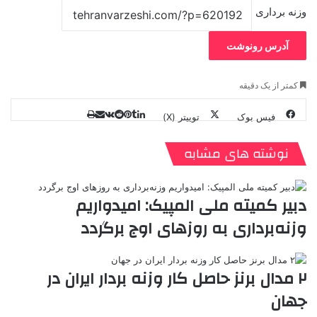
وزنه برداری
آدرس رونوشت
کمتر از یک دقیقه
فیس بوک
توییتر (X)
ل
ر
چ
ی
ت
پ
ا
ا
ر
V
ن
ا
ی
ی
د
K
پ
نوشته های مشابه
ا
د
ک
م
o
ن‌
ب
ت
ی
ن
د
n
ی
ل
ا
t
ر
ت
دبیر کمیته ملی المپیک: امیدواریم
ر
a
م
ن
س
وزنه‌برداری به روزهای اوج برگردد
k
ه
ت
t
e
۲ مدال برنز حاصل کار وزنه بردار ایران در
جهان