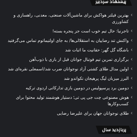
پیشنهاد سردبیر
بهترین فیلتر هواکش برای ماشین‌آلات صنعتی، معدنی، راهسازی و
کشاورزی
تاجرنیا: حال تیم خوب است جز پنجره بسته!
واکنش تند رضاییان به استقلالی‌ها/ به جای اولتیماتوم تماس می‌گرفتید
باشگاه گل گهر: حقانیت ما اثبات شد
برگزاری تمرین تیم فوتبال جوانان قبل از بازی با ذوب‌آهن
اولین مدال طلای کشتی آزاد نوجوانان ضرب شد/اسمعلی نقره‌ای شد
البرز میزبان لیگ پرهیجان تکواندو شد
دومین برد پرسپولیس در دومین بازی تدارکاتی اردوی ترکیه
هوش مصنوعی چت جی پی تی؛ دستیار هوشمند تولید محتوا برای
کسب‌وکارها
طلای نوجوانان جهان برای علیرضا رضایی
پربازدید سال