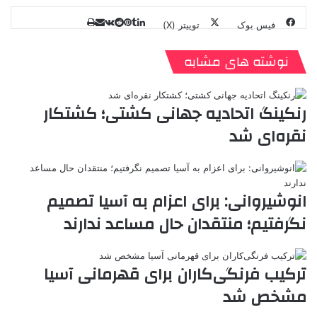
فیس بوک
توییتر (X)
ل
ر
چ
ی
ت
پ
ا
ا
ر
V
ن
ا
ی
ی
د
K
پ
نوشته های مشابه
ا
د
ک
م
o
ن‌
ب
ت
ی
ن
د
n
ی
ل
ا
t
ر
ت
رنکینگ اتحادیه جهانی کشتی؛ کشتکار
ر
a
م
ن
س
نقره‌ای شد
k
ه
ت
t
e
انوشیروانی: برای اعزام به آسیا تصمیم
نگرفتیم؛ منتقدان حال مساعد ندارند
ترکیب فرنگی‌کاران برای قهرمانی آسیا
مشخص شد