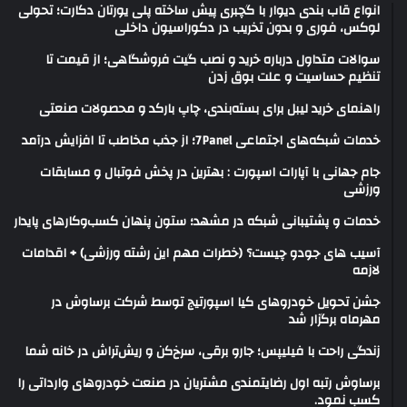
انواع قاب بندی دیوار با گچبری پیش ساخته پلی یورتان دکارت؛ تحولی
لوکس، فوری و بدون تخریب در دکوراسیون داخلی
سوالات متداول درباره خرید و نصب گیت فروشگاهی؛ از قیمت تا
تنظیم حساسیت و علت بوق زدن
راهنمای خرید لیبل برای بسته‌بندی، چاپ بارکد و محصولات صنعتی
خدمات شبکه‌های اجتماعی 7Panel؛ از جذب مخاطب تا افزایش درآمد
جام جهانی با آپارات اسپورت : بهترین در پخش فوتبال و مسابقات
ورزشی
خدمات و پشتیبانی شبکه در مشهد؛ ستون پنهان کسب‌وکارهای پایدار
آسیب های جودو چیست؟ (خطرات مهم این رشته ورزشی) + اقدامات
لازمه
جشن تحویل خودروهای کیا اسپورتیج توسط شرکت برساوش در
مهرماه برگزار شد
زندگی راحت با فیلیپس؛ جارو برقی، سرخ‌کن و ریش‌تراش در خانه شما
برساوش رتبه اول رضایتمندی مشتریان در صنعت خودروهای وارداتی را
کسب نمود.