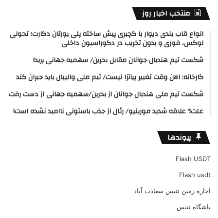
منتخب اخبار روز
انواع قاب بندی دیوار با گچبری پیش ساخته پلی یورتان دکارت؛ تحولی
لوکس، فوری و بدون تخریب در دکوراسیون داخلی
شکست تیم هندبال جوانان مقابل بحرین/ سهمیه جهانی پرید!
کارخانه: الان وقت تغییر پیاتزا نیست/ تیم ملی والیبال باید جبران کند
شکست تیم ملی هندبال جوانان از بحرین/سهمیه جهانی از دست رفت
علت؟ علاقه شدید مورینیو/ رئال از جذب باستونی ناامید نشده است!
پیوندها
Flash USDT
Flash usdt
اجاره زمین تنیس سعادت آباد
باشگاه تنیس