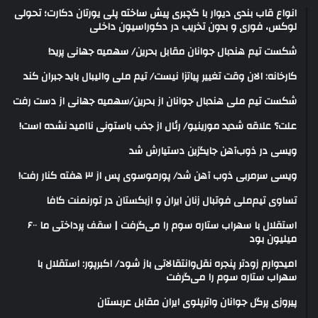
انواع قاب بندی دیوار با گچبری پیش ساخته پلی یورتان دکارت؛ تحولی
لوکس، فوری و بدون تخریب در دکوراسیون داخلی
شکست تیم هندبال جوانان مقابل بحرین/ سهمیه جهانی پرید!
کارخانه: الان وقت تغییر پیاتزا نیست/ تیم ملی والیبال باید جبران کند
شکست تیم ملی هندبال جوانان از بحرین/سهمیه جهانی از دست رفت
علت؟ علاقه شدید مورینیو/ رئال از جذب باستونی ناامید نشده است!
ویسی در ذوب‌آهن جایگزین دستیارش شد
ویسی سرمربی ذوب آهن شد/ پورموسوی پس از ۳ هفته کنار رفت!
تساوی تیم‌ملی فوتبال زنان ایران و ازبکستان در تورنمنت کافا
استقلال با سهراب ستاره سوم را می‌گرفت | سقف پرداختی ما ۶۰۰
میلیون بود
امیدوارم زودتر پنجره نقل‌وانتقالاتی باز شود/ اکبرپور: استقلال با
سهراب ستاره سوم را می‌گرفت
پیروزی پرگل جوانان واترپلوی ایران مقابل عربستان