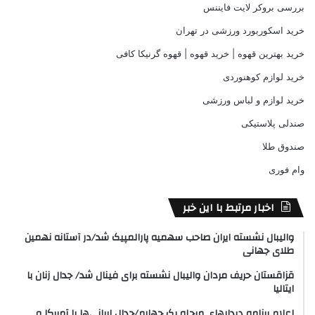
بررسی بروکر لایت فایننس
خرید اسکوربورد ورزشی در تهران
خرید بهترین قهوه | خرید قهوه | قهوه گرنیکا کافی
خرید لوازم کوهنوردی
خرید لوازم و لباس ورزشی
صندلی پلاستیکی
صندوق طلا
وام فوری
اخبار مرتبط با این خبر
والیبال نشسته ایران صاحب سهمیه پارالمپیک شد/در آستانه نهمین
طلای جهانی
قزاقستان حریف مردان والیبال نشسته برای فینال شد/ جدال زنان با
ایتالیا
اعلام برنامه دیدارهای مرحله یک چهارم/جدال ایرانی‌ها با آمریکا و