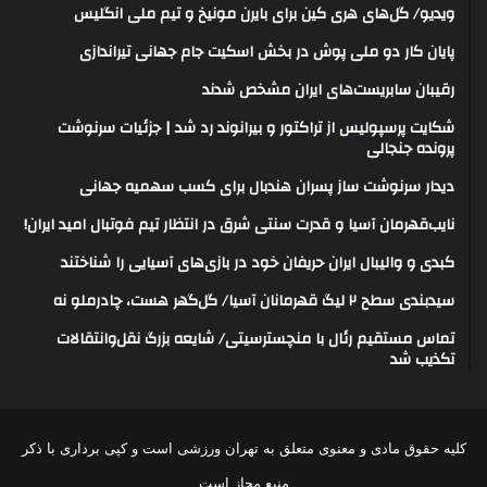
ویدیو/ گل‌های هری‌ کین برای بایرن مونیخ و تیم ملی انگلیس
پایان کار دو ملی پوش در بخش اسکیت جام جهانی تیراندازی
رقیبان سابریست‌های ایران مشخص شدند
شکایت پرسپولیس از تراکتور و بیرانوند رد شد | جزئیات سرنوشت
پرونده جنجالی
دیدار سرنوشت ساز پسران هندبال برای کسب سهمیه جهانی
نایب‌قهرمان آسیا و قدرت سنتی شرق در انتظار تیم فوتبال امید ایران!
کبدی و والیبال ایران حریفان خود در بازی‌های آسیایی را شناختند
سیدبندی سطح ۲ لیگ قهرمانان آسیا/ گل‌گهر هست، چادرملو نه
تماس مستقیم رئال با منچسترسیتی/ شایعه بزرگ نقل‌وانتقالات
تکذیب شد
کلیه حقوق مادی و معنوی متعلق به تهران ورزشی است و کپی برداری با ذکر
منبع مجاز است