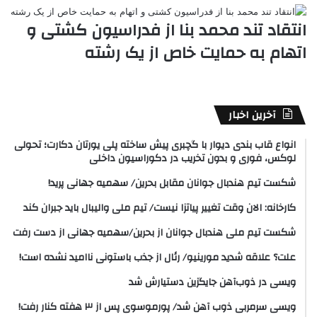
انتقاد تند محمد بنا از فدراسیون کشتی و
اتهام به حمایت خاص از یک رشته
آخرین اخبار
انواع قاب بندی دیوار با گچبری پیش ساخته پلی یورتان دکارت؛ تحولی
لوکس، فوری و بدون تخریب در دکوراسیون داخلی
شکست تیم هندبال جوانان مقابل بحرین/ سهمیه جهانی پرید!
کارخانه: الان وقت تغییر پیاتزا نیست/ تیم ملی والیبال باید جبران کند
شکست تیم ملی هندبال جوانان از بحرین/سهمیه جهانی از دست رفت
علت؟ علاقه شدید مورینیو/ رئال از جذب باستونی ناامید نشده است!
ویسی در ذوب‌آهن جایگزین دستیارش شد
ویسی سرمربی ذوب آهن شد/ پورموسوی پس از ۳ هفته کنار رفت!