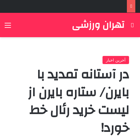
تهران ورزشی
جستجو برای
منو
آخرین اخبار
در آستانه تمدید با
بایرن/ ستاره بایرن از
لیست خرید رئال خط
خورد!