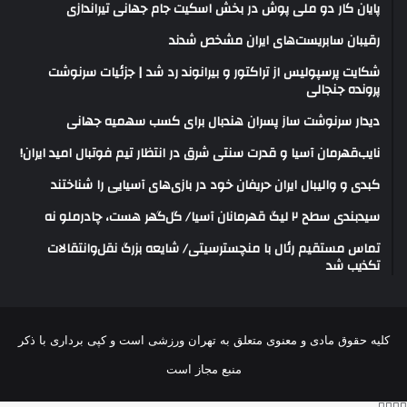
پایان کار دو ملی پوش در بخش اسکیت جام جهانی تیراندازی
رقیبان سابریست‌های ایران مشخص شدند
شکایت پرسپولیس از تراکتور و بیرانوند رد شد | جزئیات سرنوشت
پرونده جنجالی
دیدار سرنوشت ساز پسران هندبال برای کسب سهمیه جهانی
نایب‌قهرمان آسیا و قدرت سنتی شرق در انتظار تیم فوتبال امید ایران!
کبدی و والیبال ایران حریفان خود در بازی‌های آسیایی را شناختند
سیدبندی سطح ۲ لیگ قهرمانان آسیا/ گل‌گهر هست، چادرملو نه
تماس مستقیم رئال با منچسترسیتی/ شایعه بزرگ نقل‌وانتقالات
تکذیب شد
کلیه حقوق مادی و معنوی متعلق به تهران ورزشی است و کپی برداری با ذکر
منبع مجاز است