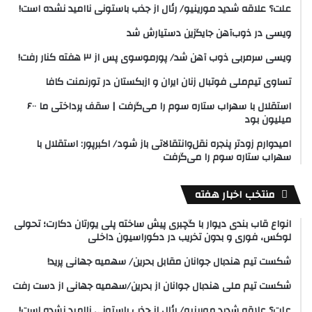
علت؟ علاقه شدید مورینیو/ رئال از جذب باستونی ناامید نشده است!
ویسی در ذوب‌آهن جایگزین دستیارش شد
ویسی سرمربی ذوب آهن شد/ پورموسوی پس از ۳ هفته کنار رفت!
تساوی تیم‌ملی فوتبال زنان ایران و ازبکستان در تورنمنت کافا
استقلال با سهراب ستاره سوم را می‌گرفت | سقف پرداختی ما ۶۰۰
میلیون بود
امیدوارم زودتر پنجره نقل‌وانتقالاتی باز شود/ اکبرپور: استقلال با
سهراب ستاره سوم را می‌گرفت
منتخب اخبار هفته
انواع قاب بندی دیوار با گچبری پیش ساخته پلی یورتان دکارت؛ تحولی
لوکس، فوری و بدون تخریب در دکوراسیون داخلی
شکست تیم هندبال جوانان مقابل بحرین/ سهمیه جهانی پرید!
شکست تیم ملی هندبال جوانان از بحرین/سهمیه جهانی از دست رفت
علت؟ علاقه شدید مورینیو/ رئال از جذب باستونی ناامید نشده است!