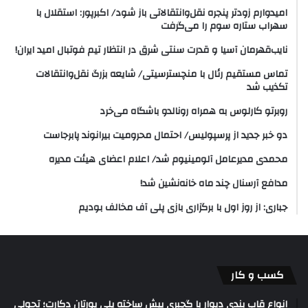
امیدوارم زودتر پنجره نقل‌وانتقالاتی باز شود/ اکبرپور: استقلال با
سهراب ستاره سوم را می‌گرفت
نایب‌قهرمان آسیا و قدرت سنتی شرق در انتظار تیم فوتبال امید ایران!
تماس مستقیم رئال با منچسترسیتی/ شایعه بزرگ نقل‌وانتقالات
تکذیب شد
روبرتو کارلوس به همراه رونالدو باشگاه می‌خرد
دو خبر جدید از پرسپولیس/ احتمال محرومیت بیرانوند پابرجاست
محمدی مدیرعامل آلومینیوم شد/ اعلام اعضای هیئت‌ مدیره
مدافع آرسنال چند ماه خانه‌نشین شد!
جباری: از روز اول با برگزاری بازی پلی آف مخالف بودیم
کسب و کار
انواع قاب بندی دیوار با گچبری پیش ساخته پلی یورتان دکارت؛ تحولی