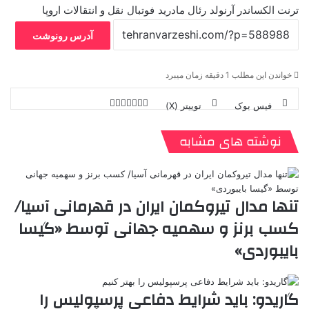
ترنت الکساندر آرنولد
رئال مادرید
فوتبال
نقل و انتقالات اروپا
آدرس رونوشت
خواندن این مطلب 1 دقیقه زمان میبرد
فیس بوک
توییتر (X)
ل
ر
چ
ی
ت
پ
ا
ا
ر
V
ن
ا
ی
ی
د
K
پ
نوشته های مشابه
ا
د
ک
م
o
ن‌
ب
ت
ی
ن
د
n
ی
ل
ا
t
ر
ت
ر
a
م
ن
س
تنها مدال تیروکمان ایران در قهرمانی آسیا/
k
ه
ت
کسب برنز و سهمیه جهانی توسط «گیسا
t
e
بایبوردی»
گاریدو: باید شرایط دفاعی پرسپولیس را