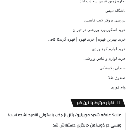
اجاره زمین تنیس سعادت آباد
باشگاه تنیس
بررسی بروکر لایت فایننس
خرید اسکوربورد ورزشی در تهران
خرید بهترین قهوه | خرید قهوه | قهوه گرنیکا کافی
خرید لوازم کوهنوردی
خرید لوازم و لباس ورزشی
صندلی پلاستیکی
صندوق طلا
وام فوری
اخبار مرتبط با این خبر
علت؟ علاقه شدید مورینیو/ رئال از جذب باستونی ناامید نشده است!
ویسی در ذوب‌آهن جایگزین دستیارش شد