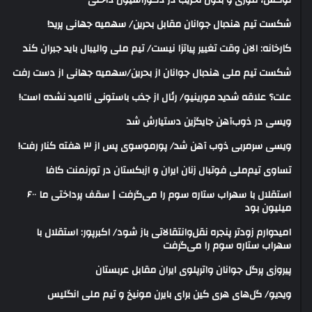
لوکس، فوری و بدون تخریب در دکوراسیون داخلی
شکست تیم هندبال جوانان مقابل بحرین/ سهمیه جهانی پرید!
کارخانه: الان وقت تغییر پیاتزا نیست/ تیم ملی والیبال باید جبران کند
شکست تیم ملی هندبال جوانان از بحرین/سهمیه جهانی از دست رفت
علت؟ علاقه شدید مورینیو/ رئال از جذب باستونی ناامید نشده است!
ویسی در ذوب‌آهن جایگزین دستیارش شد
ویسی سرمربی ذوب آهن شد/ پورموسوی پس از ۳ هفته کنار رفت!
تساوی تیم‌ملی فوتبال زنان ایران و ازبکستان در تورنمنت کافا
استقلال با سهراب ستاره سوم را می‌گرفت | سقف پرداختی ما ۶۰۰
میلیون بود
امیدوارم زودتر پنجره نقل‌وانتقالاتی باز شود/ اکبرپور: استقلال با
سهراب ستاره سوم را می‌گرفت
پیروزی پرگل جوانان واترپلوی ایران مقابل عربستان
ویدیو/ گل‌های هری‌ کین برای بایرن مونیخ و تیم ملی انگلیس