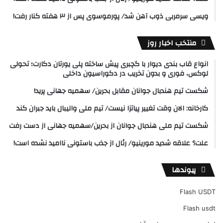
ویسی سرمربی ذوب آهن شد/ پورموسوی پس از ۳ هفته کنار رفت!
منتخب اخبار روز
انواع قاب بندی دیوار با گچبری پیش ساخته پلی یورتان دکارت؛ تحولی
لوکس، فوری و بدون تخریب در دکوراسیون داخلی
شکست تیم هندبال جوانان مقابل بحرین/ سهمیه جهانی پرید!
کارخانه: الان وقت تغییر پیاتزا نیست/ تیم ملی والیبال باید جبران کند
شکست تیم ملی هندبال جوانان از بحرین/سهمیه جهانی از دست رفت
علت؟ علاقه شدید مورینیو/ رئال از جذب باستونی ناامید نشده است!
پیوندها
Flash USDT
Flash usdt