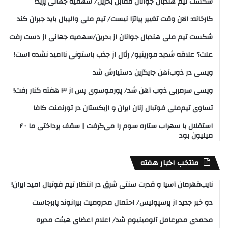
شکست تیم هندبال جوانان مقابل بحرین/ سهمیه جهانی پرید!
کارخانه: الان وقت تغییر پیاتزا نیست/ تیم ملی والیبال باید جبران کند
شکست تیم ملی هندبال جوانان از بحرین/سهمیه جهانی از دست رفت
علت؟ علاقه شدید مورینیو/ رئال از جذب باستونی ناامید نشده است!
ویسی در ذوب‌آهن جایگزین دستیارش شد
ویسی سرمربی ذوب آهن شد/ پورموسوی پس از ۳ هفته کنار رفت!
تساوی تیم‌ملی فوتبال زنان ایران و ازبکستان در تورنمنت کافا
استقلال با سهراب ستاره سوم را می‌گرفت | سقف پرداختی ما ۶۰۰
میلیون بود
منتخب اخبار هفته
نایب‌قهرمان آسیا و قدرت سنتی شرق در انتظار تیم فوتبال امید ایران!
دو خبر جدید از پرسپولیس/ احتمال محرومیت بیرانوند پابرجاست
محمدی مدیرعامل آلومینیوم شد/ اعلام اعضای هیئت‌ مدیره