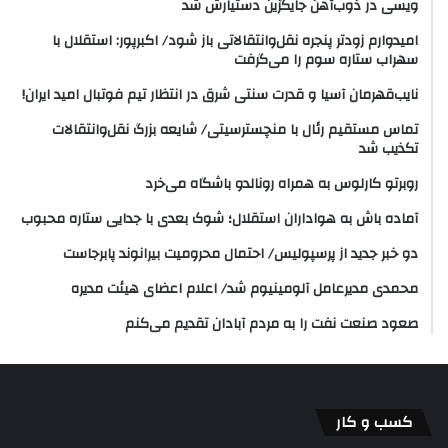
ویسی در ذوب‌آهن جایگزین دستیارش شد
امیدوارم زودتر پنجره نقل‌وانتقالاتی باز شود/ اکبرپور: استقلال با
سهراب ستاره سوم را می‌گرفت
نایب‌قهرمان آسیا و قدرت سنتی شرق در انتظار تیم فوتبال امید ایران!
تماس مستقیم رئال با منچسترسیتی/ شایعه بزرگ نقل‌وانتقالات
تکذیب شد
روبرتو کارلوس به همراه رونالدو باشگاه می‌خرد
آماده باش به هواداران استقلال؛ شوک بعدی با جدایی ستاره محبوب
دو خبر جدید از پرسپولیس/ احتمال محرومیت بیرانوند پابرجاست
محمدی مدیرعامل آلومینیوم شد/ اعلام اعضای هیئت‌ مدیره
صعود صنعت نفت را به مردم آبادان تقدیم می‌کنم
کسب و کار