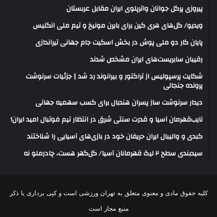
پیروزی پرگل جوانان واترپلوی ایران مقابل عربستان
ویدیو/ گل‌های هری‌ کین برای بایرن مونیخ و تیم ملی انگلیس
پایان کار دو ملی پوش در بخش اسکیت جام جهانی تیراندازی
رقیبان سابریست‌های ایران مشخص شدند
شکایت پرسپولیس از تراکتور و بیرانوند رد شد | جزئیات سرنوشت
پرونده جنجالی
دیدار سرنوشت ساز پسران هندبال برای کسب سهمیه جهانی
نایب‌قهرمان آسیا و قدرت سنتی شرق در انتظار تیم فوتبال امید ایران!
کبدی و والیبال ایران حریفان خود در بازی‌های آسیایی را شناختند
سیدبندی سطح ۲ لیگ قهرمانان آسیا/ گل‌گهر هست، چادرملو نه
کلیه حقوق مادی و معنوی متعلق به تهران ورزشی است و کپی برداری با ذکر
منبع مجاز است