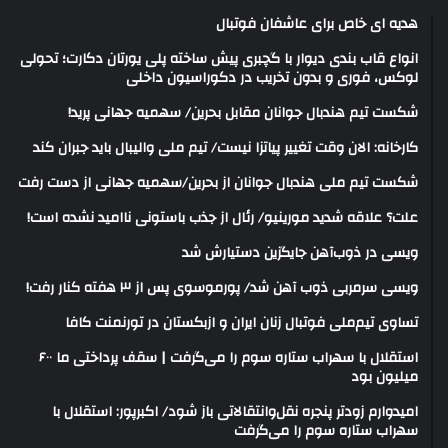
هدیه ای خاص برای عاشفان فوتبال
انواع قاب بندی دیوار با گچبری پیش ساخته پلی یورتان دکارت؛ تحولی
لوکس، فوری و بدون تخریب در دکوراسیون داخلی
شکست تیم هندبال جوانان مقابل بحرین/ سهمیه جهانی پرید!
کارخانه: الان وقت تغییر پیاتزا نیست/ تیم ملی والیبال باید جبران کند
شکست تیم ملی هندبال جوانان از بحرین/سهمیه جهانی از دست رفت
علت؟ علاقه شدید مورینیو/ رئال از جذب باستونی ناامید نشده است!
ویسی در ذوب‌آهن جایگزین دستیارش شد
ویسی سرمربی ذوب آهن شد/ پورموسوی پس از ۳ هفته کنار رفت!
تساوی تیم‌ملی فوتبال زنان ایران و ازبکستان در تورنمنت کافا
استقلال با سهراب ستاره سوم را می‌گرفت | سقف پرداختی ما ۶۰۰
میلیون بود
امیدوارم زودتر پنجره نقل‌وانتقالاتی باز شود/ اکبرپور: استقلال با
سهراب ستاره سوم را می‌گرفت