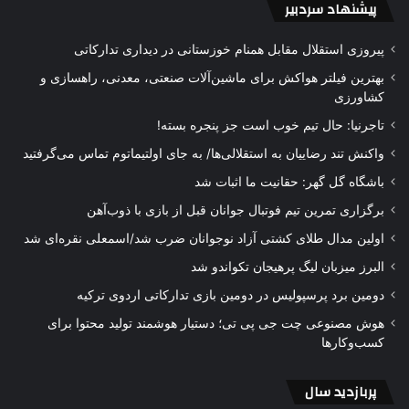
پیشنهاد سردبیر
پیروزی استقلال مقابل همنام خوزستانی در دیداری تدارکاتی
بهترین فیلتر هواکش برای ماشین‌آلات صنعتی، معدنی، راهسازی و
کشاورزی
تاجرنیا: حال تیم خوب است جز پنجره بسته!
واکنش تند رضاییان به استقلالی‌ها/ به جای اولتیماتوم تماس می‌گرفتید
باشگاه گل گهر: حقانیت ما اثبات شد
برگزاری تمرین تیم فوتبال جوانان قبل از بازی با ذوب‌آهن
اولین مدال طلای کشتی آزاد نوجوانان ضرب شد/اسمعلی نقره‌ای شد
البرز میزبان لیگ پرهیجان تکواندو شد
دومین برد پرسپولیس در دومین بازی تدارکاتی اردوی ترکیه
هوش مصنوعی چت جی پی تی؛ دستیار هوشمند تولید محتوا برای
کسب‌وکارها
پربازدید سال