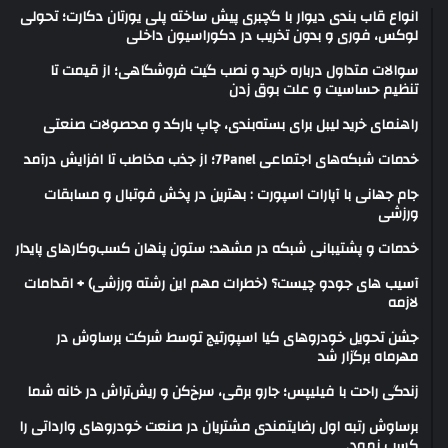
انواع قاب بندی دیوار با گچبری پیش ساخته پلی یورتان دکارت؛ تحولی
لوکس، فوری و بدون تخریب در دکوراسیون داخلی
سوالات متداول درباره خرید و نصب گیت فروشگاهی؛ از قیمت تا
تنظیم حساسیت و علت بوق زدن
راهنمای خرید لیبل برای بسته‌بندی، چاپ بارکد و محصولات صنعتی
خدمات شبکه‌های اجتماعی 7Panel؛ از جذب مخاطب تا افزایش درآمد
جام جهانی با آپارات اسپورت : بهترین در پخش فوتبال و مسابقات
ورزشی
خدمات و پشتیبانی شبکه در مشهد؛ ستون پنهان کسب‌وکارهای پایدار
آسیب های جودو چیست؟ (خطرات مهم این رشته ورزشی) + اقدامات
لازمه
جشن تحویل خودروهای کیا اسپورتیج توسط شرکت برساوش در
مهرماه برگزار شد
زندگی راحت با فیلیپس؛ جارو برقی، سرخ‌کن و ریش‌تراش در خانه شما
برساوش رتبه اول رضایتمندی مشتریان در صنعت خودروهای وارداتی را
کسب نمود.