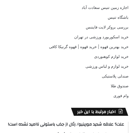
اجاره زمین تنیس سعادت آباد
باشگاه تنیس
بررسی بروکر لایت فایننس
خرید اسکوربورد ورزشی در تهران
خرید بهترین قهوه | خرید قهوه | قهوه گرنیکا کافی
خرید لوازم کوهنوردی
خرید لوازم و لباس ورزشی
صندلی پلاستیکی
صندوق طلا
وام فوری
اخبار مرتبط با این خبر
علت؟ علاقه شدید مورینیو/ رئال از جذب باستونی ناامید نشده است!