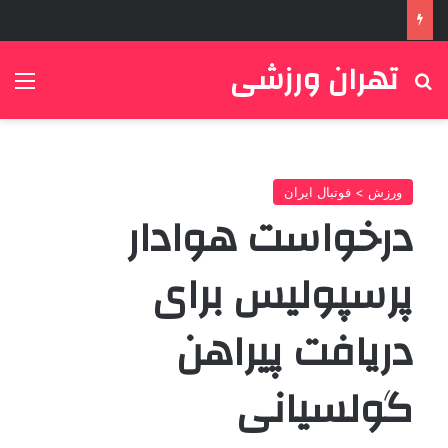
تهران ورزشی
جستجو برای
منو
ورزش > فوتبال ایران
درخواست هوادار
پرسپولیس برای
دریافت پیراهن
گولسیانی