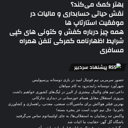
بهتر کمک می‌کند؟
نقش حیاتی حسابداری و مالیات در
موفقیت استارتاپ ها
همه چیز درباره کفش و کتونی های کپی
شرایط اظهارنامه گمرکی تلفن همراه
مسافری
پیشنهاد سردبیر
حضور سرمربی تیم فوتبال امید در بازی دوستانه پرسپولیس
شهرآورد دوستانه زاینده‌رود به کام سپاهان
داعی:تیم های والیبال بیشتری از البرز در لیگ‌های کشوری خواهیم داشت
پیروزی استقلال مقابل همنام خوزستانی در دیداری تدارکاتی
بهترین فیلتر هواکش برای ماشین‌آلات صنعتی، معدنی، راهسازی و کشاورزی
تاجرنیا: حال تیم خوب است جز پنجره بسته!
واکنش تند رضاییان به استقلالی‌ها/ به جای اولتیماتوم تماس می‌گرفتید
باشگاه گل گهر: حقانیت ما اثبات شد
برگزاری تمرین تیم فوتبال جوانان قبل از بازی با ذوب‌آهن