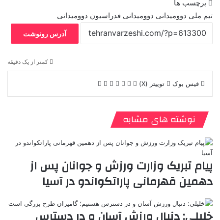
برچسب ها
تیم ملی دوومیدانی
دوومیدانی
فدراسیون دوومیدانی
آدرس رونوشت
کمتر از یک دقیقه
فیس بوک
توییتر (X)
ل
ر
چ
ی
ت
پ
ر
V
ا
ا
ن
ا
ی
د
K
ی
پ
ک
م
ن‌
د
o
ا
نوشته های مشابه
د
ب
ت
ی
n
ن
ی
ل
ر
ت
t
ا
ن
ر
س
a
م
ت
k
ه
پیام تبریک وزارت ورزش و جوانان پس از
t
دهمین قهرمانی پاراتکواندو در آسیا
e
خلیلی: دنبال ورزش آسان و در دسترس