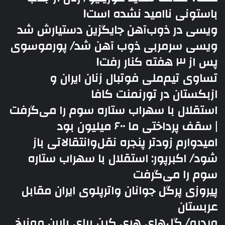
باستونی ناامید نشده است!
ویسی در ذوب‌آهن جایگزین دستیارش شد
ویسی سرمربی ذوب آهن شد/ پورموسوی
پس از ۳ هفته کنار رفت!
تساوی تیم‌ملی فوتبال زنان ایران و
ازبکستان در تورنمنت کافا
استقلال با سهراب ستاره سوم را می‌گرفت
| سقف پرداختی ما ۶۰۰ میلیون بود
امیدوارم زودتر پنجره نقل‌وانتقالاتی باز
شود/ اکبرپور: استقلال با سهراب ستاره
سوم را می‌گرفت
پیروزی پرگل جوانان واترپلوی ایران مقابل
عربستان
ویدیو/ گل‌های هری‌ کین برای بایرن مونیخ