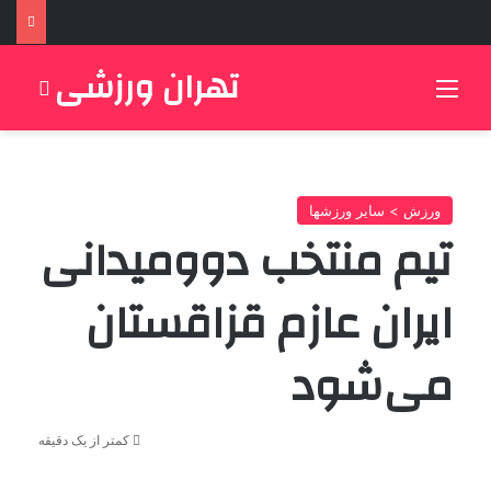
تهران ورزشی
منو
جستج
ورزش > سایر ورزشها
تیم منتخب دوومیدانی
ایران عازم قزاقستان
می‌شود
کمتر از یک دقیقه