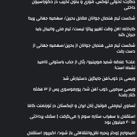
دکارت؛ تحولی لوکس، فوری و بدون تخریب در دکوراسیون
داخلی
شکست تیم هندبال جوانان مقابل بحرین/ سهمیه جهانی پرید!
کارخانه: الان وقت تغییر پیاتزا نیست/ تیم ملی والیبال باید
جبران کند
شکست تیم ملی هندبال جوانان از بحرین/سهمیه جهانی از
دست رفت
علت؟ علاقه شدید مورینیو/ رئال از جذب باستونی ناامید
نشده است!
ویسی در ذوب‌آهن جایگزین دستیارش شد
ویسی سرمربی ذوب آهن شد/ پورموسوی پس از ۳ هفته
کنار رفت!
تساوی تیم‌ملی فوتبال زنان ایران و ازبکستان در تورنمنت کافا
استقلال با سهراب ستاره سوم را می‌گرفت | سقف پرداختی
ما ۶۰۰ میلیون بود
امیدوارم زودتر پنجره نقل‌وانتقالاتی باز شود/ اکبرپور: استقلال