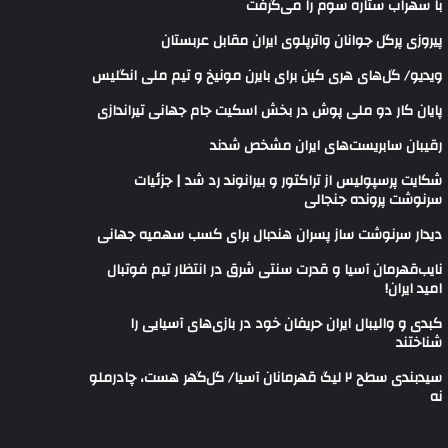
با سهراب ستاره سوم را می‌گرفت
پیروزی پرگل جوانان واترپلوی ایران مقابل عربستان
ویدیو/ گل‌های هری‌ کین برای بایرن مونیخ و تیم ملی انگلیس
پایان کار دو ملی پوش در بخش اسکیت جام جهانی تیراندازی
رقیبان سابریست‌های ایران مشخص شدند
شکایت پرسپولیس از تراکتور و بیرانوند رد شد | جزئیات
سرنوشت پرونده جنجالی
دیدار سرنوشت ساز پسران هندبال برای کسب سهمیه جهانی
نایب‌قهرمان آسیا و قدرت سنتی شرق در انتظار تیم فوتبال
امید ایران!
کبدی و والیبال ایران حریفان خود در بازی‌های آسیایی را
شناختند
سیدبندی سطح ۲ لیگ قهرمانان آسیا/ گل‌گهر هست، چادرملو
نه