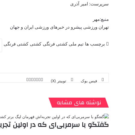
سرپرست: امیر آذری
منبع:مهر
تهران ورزشی پیشرو در خبرهای ورزشی ایران و جهان
برچسب ها
تیم ملی کشتی فرنگی
کشتی
کشتی فرنگی
فیس بوک
توییتر (X)
ل
ر
چ
ی
ت
پ
ا
ا
ر
V
ن
ا
ی
ی
د
K
پ
ا
د
ک
م
o
ن‌
نوشته های مشابه
ب
ت
ی
ن
د
n
ی
ل
ا
t
ر
ت
ر
a
م
ن
س
گفتگو با سرمربی‌ای که در اولین تجرب
k
ه
ت
t