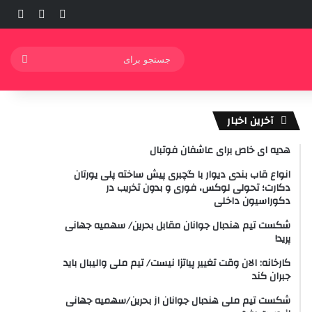
ورود
ساید
نوشته ت
جستج
برای
آخرین اخبار
هدیه ای خاص برای عاشفان فوتبال
انواع قاب بندی دیوار با گچبری پیش ساخته پلی یورتان
دکارت؛ تحولی لوکس، فوری و بدون تخریب در
دکوراسیون داخلی
شکست تیم هندبال جوانان مقابل بحرین/ سهمیه جهانی
پرید!
کارخانه: الان وقت تغییر پیاتزا نیست/ تیم ملی والیبال باید
جبران کند
شکست تیم ملی هندبال جوانان از بحرین/سهمیه جهانی