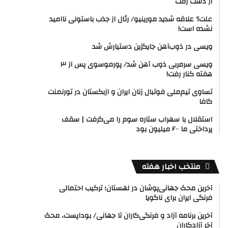
از دست رفت
علت؟ علاقه شدید مورینیو/ رئال از جذب باستونی ناامید
نشده است!
ویسی در ذوب‌آهن جایگزین دستیارش شد
ویسی سرمربی ذوب آهن شد/ پورموسوی پس از ۳
هفته کنار رفت!
تساوی تیم‌ملی فوتبال زنان ایران و ازبکستان در تورنمنت
کافا
استقلال با سهراب ستاره سوم را می‌گرفت | سقف
پرداختی ما ۶۰۰ میلیون بود
منتخب اخبار هفته
آخرین محک جهانی‌پوشان در لهستان؛ ترکیب احتمالی
فرنگی ایران برای ناگویا
آخرین برنامه آزاد و فرنگی‌کاران تا جهانی/ بوداپست، محک
آخر آزادکاران