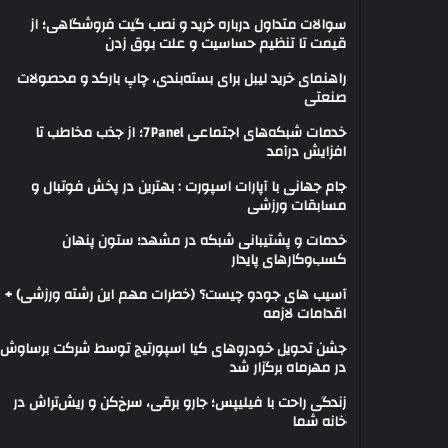
سوالات متداول درباره خرید و نصب گیت فروشگاهی؛ از
قیمت تا تنظیم حساسیت و علت بوق زدن
راهنمای خرید لیبل برای بسته‌بندی، چاپ بارکد و محصولات
صنعتی
خدمات شبکه‌های اجتماعی 7Panel؛ از جذب مخاطب تا
افزایش درآمد
جام جهانی با آپارات اسپورت : بهترین در پخش فوتبال و
مسابقات ورزشی
خدمات و پشتیبانی شبکه در مشهد؛ ستون پنهان
کسب‌وکارهای پایدار
آسیب های جودو چیست؟ (خطرات مهم این رشته ورزشی) +
اقدامات لازمه
جشن تحویل خودروهای کیا اسپورتیج توسط شرکت برساوش
در مهرماه برگزار شد
زندگی راحت با فیلیپس؛ جارو برقی، سرخ‌کن و ریش‌تراش در
خانه شما