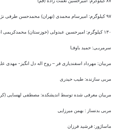
۸۷ کیلوگرم: امیرحسین نعمت زاده (قم)
۹۷ کیلوگرم: امیرسام محمدی (تهران) محمدحسن طرفی نژاد (اروند)
۱۳۰ کیلوگرم: امیرحسین عبدولی (خوزستان) محمدکریمی اصل (آذربایجان شرقی)
سرمربـی: حمید باوفـا
مربیان: مهرداد اسفندیاری فر – روح اله دل انگیز- مهدی علی
مربی سازنده: طیب حیدری
مربیان معرفی شده توسط اندیشکده: مصطفی لهسایی (کرمان
مربی بدنساز : بهمن میرزایی
ماساژور: فرشید فرزان