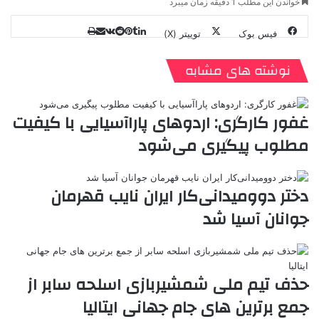
خواندن این مطلب 1 دقیقه زمان میبرد
فیس بوک
توییتر (X)
ل
ر
چ
ی
ت
پ
ا
ا
ر
V
ن
ا
ی
ی
د
K
پ
نوشته های مشابه
ا
د
ک
م
o
ن‌
ب
ت
ی
ن
د
n
ی
ل
ا
t
ر
ت
غفور کارگری: اردوهای پاراآسیایی با کیفیت
ر
a
م
ن
س
مطلوب پیگیری می‌شود
k
ه
ت
t
e
دختر دوومیدانی‌کار ایران نایب قهرمان
جوانان آسیا شد
حذف تیم ملی شمشیربازی اسلحه سابر از
جمع برترین های جام جهانی ایتالیا