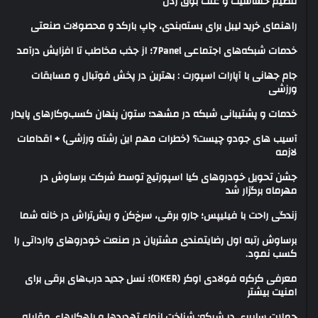
تنظیم حساسیت و علت بوق زدن
راهنمای خرید لیبل برای بسته‌بندی، چاپ بارکد و محصولات صنعتی
خدمات شبکه‌های اجتماعی 7Panel؛ از جذب مخاطب تا افزایش درآمد
جام جهانی با آپارات اسپورت : بهترین در پخش فوتبال و مسابقات
ورزشی
خدمات و پشتیبانی شبکه در مشهد؛ ستون پنهان کسب‌وکارهای پایدار
آسیب های جودو چیست؟ (خطرات مهم این رشته ورزشی) + اقدامات
لازمه
جشن تحویل خودروهای کیا اسپورتیج توسط شرکت برساوش در
مهرماه برگزار شد
زندگی راحت با فیلیپس؛ جارو برقی، سرخ‌کن و ریش‌تراش در خانه شما
برساوش رتبه اول رضایتمندی مشتریان در صنعت خودروهای وارداتی را
کسب نمود.
معرفی کرکره فولادی اوکر (OKER)؛ نسل جدید درب‌های برقی برای
امنیت بیشتر
حملات سایبری در شبکه: شناخت انواع تهدیدها و راهکارهای مقابله