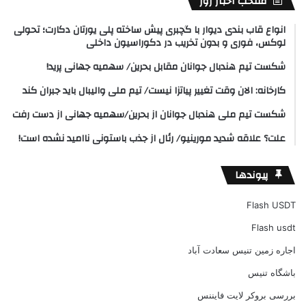
منتخب اخبار روز
انواع قاب بندی دیوار با گچبری پیش ساخته پلی یورتان دکارت؛ تحولی
لوکس، فوری و بدون تخریب در دکوراسیون داخلی
شکست تیم هندبال جوانان مقابل بحرین/ سهمیه جهانی پرید!
کارخانه: الان وقت تغییر پیاتزا نیست/ تیم ملی والیبال باید جبران کند
شکست تیم ملی هندبال جوانان از بحرین/سهمیه جهانی از دست رفت
علت؟ علاقه شدید مورینیو/ رئال از جذب باستونی ناامید نشده است!
پیوندها
Flash USDT
Flash usdt
اجاره زمین تنیس سعادت آباد
باشگاه تنیس
بررسی بروکر لایت فایننس