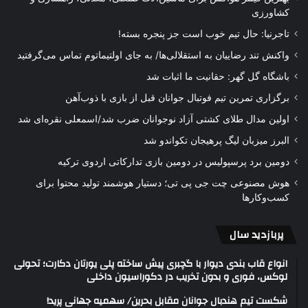
کشاورزی
تاجرنیا: حال تیم خوب است جز پنجره بسته!
واکنش تند رضاییان به استقلالی‌ها/ به جای اولتیماتوم تماس می‌گرفتید
باشگاه گل گهر: حقانیت ما اثبات شد
برگزاری تمرین تیم فوتبال جوانان قبل از بازی با ذوب‌آهن
اولین مدال طلای کشتی آزاد نوجوانان ضرب شد/اسمعلی نقره‌ای شد
البرز میزبان لیگ پرهیجان تکواندو شد
دومین برد پرسپولیس در دومین بازی تدارکاتی اردوی ترکیه
هوش مصنوعی چت جی پی تی؛ دستیار هوشمند تولید محتوا برای
کسب‌وکارها
پربازدید سال
انواع قاب بندی دیوار با گچبری پیش ساخته پلی یورتان دکارت؛ تحولی
لوکس، فوری و بدون تخریب در دکوراسیون داخلی
شکست تیم هندبال جوانان مقابل بحرین/ سهمیه جهانی پرید!