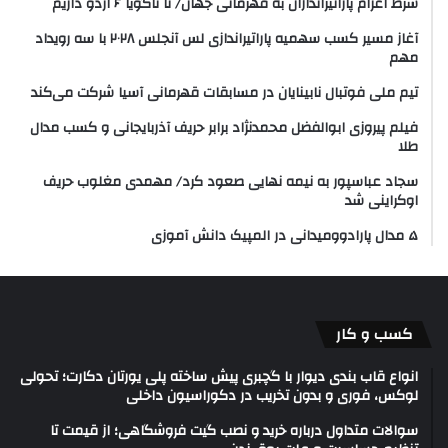
شرط اعزام پاراتیراندازان به قهرمانی جهان/ تا ناگویا ۶ اردو داریم
آغاز مسیر کسب سهمیه پاراتیراندازی لس آنجلس ۲۰۲۸ با سه رویداد
مهم
تیم ملی فوتبال نابینایان در مسابقات قهرمانی آسیا شرکت می‌کند
فیلم پیروزی ابوالفضل محمدنژاد برابر حریف آذربایجانی و کسب مدال
طلا
سجاد عباسپور به نیمه نهایی صعود کرد/ مهمدی مغلوب حریف
اوکراینی شد
۵ مدال پارادوومیدانی در المپیک دانش آموزی
کسب و کار
انواع قاب بندی دیوار با گچبری پیش ساخته پلی یورتان دکارت؛ تحولی
لوکس، فوری و بدون تخریب در دکوراسیون داخلی
سوالات متداول درباره خرید و نصب گیت فروشگاهی؛ از قیمت تا