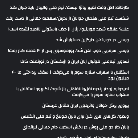
کارخانه: الان وقت تغییر پیاتزا نیست/ تیم ملی والیبال باید جبران کند
شکست تیم ملی هندبال جوانان از بحرین/سهمیه جهانی از دست رفت
علت؟ علاقه شدید مورینیو/ رئال از جذب باستونی ناامید نشده است!
ویسی در ذوب‌آهن جایگزین دستیارش شد
ویسی سرمربی ذوب آهن شد/ پورموسوی پس از ۳ هفته کنار رفت!
تساوی تیم‌ملی فوتبال زنان ایران و ازبکستان در تورنمنت کافا
استقلال با سهراب ستاره سوم را می‌گرفت | سقف پرداختی ما ۶۰۰
میلیون بود
امیدوارم زودتر پنجره نقل‌وانتقالاتی باز شود/ اکبرپور: استقلال با
سهراب ستاره سوم را می‌گرفت
پیروزی پرگل جوانان واترپلوی ایران مقابل عربستان
ویدیو/ گل‌های هری‌ کین برای بایرن مونیخ و تیم ملی انگلیس
پایان کار دو ملی پوش در بخش اسکیت جام جهانی تیراندازی