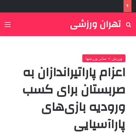
تهران ورزشی
جستجو برای
منو
ورزش > سایر ورزشها
اعزام پاراتیراندازان به
صربستان برای کسب
ورودیه بازی‌های
پاراآسیایی