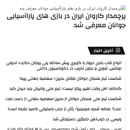
پرچمدار کاروان ایران در بازی های پاراآسیایی
جوانان معرفی شد
آخرین اخبار
انواع قاب بندی دیوار با گچبری پیش ساخته پلی یورتان دکارت؛ تحولی
لوکس، فوری و بدون تخریب در دکوراسیون داخلی
شکست تیم هندبال جوانان مقابل بحرین/ سهمیه جهانی پرید!
کارخانه: الان وقت تغییر پیاتزا نیست/ تیم ملی والیبال باید جبران کند
شکست تیم ملی هندبال جوانان از بحرین/سهمیه جهانی از دست رفت
علت؟ علاقه شدید مورینیو/ رئال از جذب باستونی ناامید نشده است!
ویسی در ذوب‌آهن جایگزین دستیارش شد
ویسی سرمربی ذوب آهن شد/ پورموسوی پس از ۳ هفته کنار رفت!