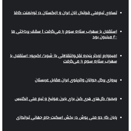
تساوی تیم‌ملی فوتبال زنان ایران و ازبکستان در تورنمنت کافا
استقلال با سهراب ستاره سوم را می‌گرفت | سقف پرداختی ما
۶۰۰ میلیون بود
امیدوارم زودتر پنجره نقل‌وانتقالاتی باز شود/ اکبرپور: استقلال با
سهراب ستاره سوم را می‌گرفت
پیروزی پرگل جوانان واترپلوی ایران مقابل عربستان
ویدیو/ گل‌های هری‌ کین برای بایرن مونیخ و تیم ملی انگلیس
پایان کار دو ملی پوش در بخش اسکیت جام جهانی تیراندازی