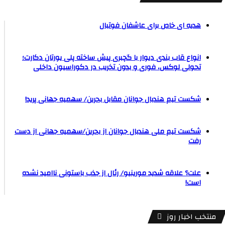
هدیه ای خاص برای عاشفان فوتبال
انواع قاب بندی دیوار با گچبری پیش ساخته پلی یورتان دکارت؛
تحولی لوکس، فوری و بدون تخریب در دکوراسیون داخلی
شکست تیم هندبال جوانان مقابل بحرین/ سهمیه جهانی پرید!
شکست تیم ملی هندبال جوانان از بحرین/سهمیه جهانی از دست
رفت
علت؟ علاقه شدید مورینیو/ رئال از جذب باستونی ناامید نشده
است!
منتخب اخبار روز