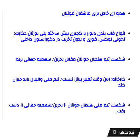
هدیه ای خاص برای عاشفان فوتبال
انواع قاب بندی دیوار با گچبری پیش ساخته پلی یورتان دکارت؛
تحولی لوکس، فوری و بدون تخریب در دکوراسیون داخلی
شکست تیم هندبال جوانان مقابل بحرین/ سهمیه جهانی پرید!
کارخانه: الان وقت تغییر پیاتزا نیست/ تیم ملی والیبال باید جبران
کند
شکست تیم ملی هندبال جوانان از بحرین/سهمیه جهانی از دست
رفت
پیوندها