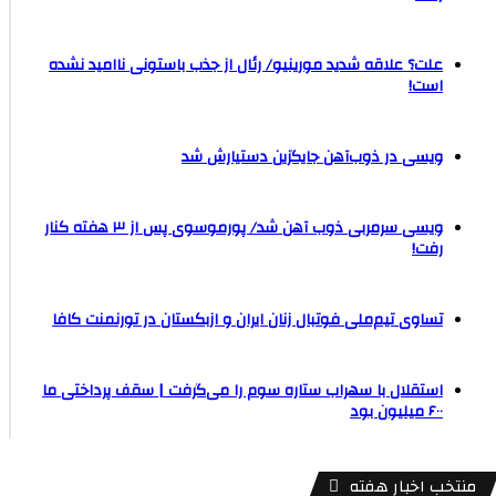
علت؟ علاقه شدید مورینیو/ رئال از جذب باستونی ناامید نشده
است!
ویسی در ذوب‌آهن جایگزین دستیارش شد
ویسی سرمربی ذوب آهن شد/ پورموسوی پس از ۳ هفته کنار
رفت!
تساوی تیم‌ملی فوتبال زنان ایران و ازبکستان در تورنمنت کافا
استقلال با سهراب ستاره سوم را می‌گرفت | سقف پرداختی ما
۶۰۰ میلیون بود
منتخب اخبار هفته