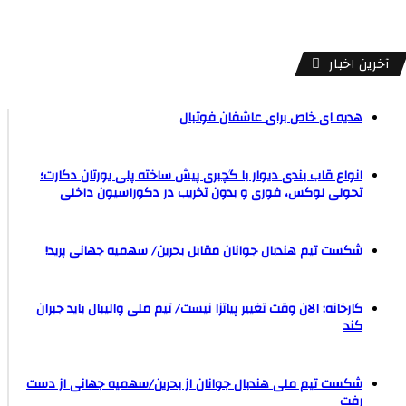
آخرین اخبار
هدیه ای خاص برای عاشفان فوتبال
انواع قاب بندی دیوار با گچبری پیش ساخته پلی یورتان دکارت؛
تحولی لوکس، فوری و بدون تخریب در دکوراسیون داخلی
شکست تیم هندبال جوانان مقابل بحرین/ سهمیه جهانی پرید!
کارخانه: الان وقت تغییر پیاتزا نیست/ تیم ملی والیبال باید جبران
کند
شکست تیم ملی هندبال جوانان از بحرین/سهمیه جهانی از دست
رفت