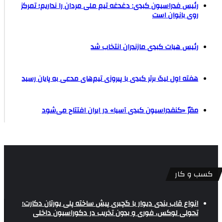
رئیس فدراسیون کبدی: دغدغه تیم ملی مردان را نداریم؛ تمرکز
روی بانوان است
رئیس هیات کبدی مازندران انتخاب شد
هفته اول لیگ برتر کبدی با پیروزی تیم‌های مدعی به پایان رسید
مقرّ «کنفدراسیون کبدی آسیا» در ایران افتتاح می‌شود
کسب و کار
انواع قاب بندی دیوار با گچبری پیش ساخته پلی یورتان دکارت؛
تحولی لوکس، فوری و بدون تخریب در دکوراسیون داخلی