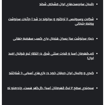
رقیبان سابریست‌های ایران مشخص شدند
شکایت پرسپولیس از تراکتور و بیرانوند رد شد | جزئیات سرنوشت
پرونده جنجالی
دیدار سرنوشت ساز پسران هندبال برای کسب سهمیه جهانی
نایب‌قهرمان آسیا و قدرت سنتی شرق در انتظار تیم فوتبال امید
ایران!
کبدی و والیبال ایران حریفان خود در بازی‌های آسیایی را شناختند
سیدبندی سطح ۲ لیگ قهرمانان آسیا/ گل‌گهر هست، چادرملو نه