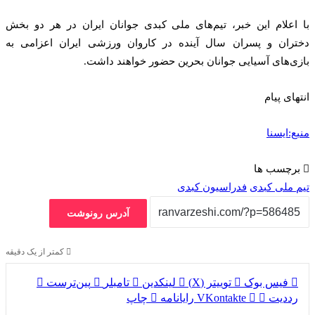
با اعلام این خبر، تیم‌های ملی کبدی جوانان ایران در هر دو بخش
دختران و پسران سال آینده در کاروان ورزشی ایران اعزامی به
بازی‌های آسیایی جوانان بحرین حضور خواهند داشت.
انتهای پیام
منبع:ایسنا
برچسب ها
تیم ملی کبدی
فدراسیون کبدی
آدرس رونوشت
کمتر از یک دقیقه
فیس بوک
توییتر (X)
لینکدین
‫تامبلر
‫پین‌ترست
‫رددیت
‫VKontakte
رایانامه
چاپ