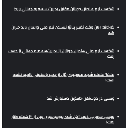
شکست تیم هندبال جوانان مقابل بحرین/ سهمیه جهانی پرید!
کارخانه: الان وقت تغییر پیاتزا نیست/ تیم ملی والیبال باید جبران
کند
شکست تیم ملی هندبال جوانان از بحرین/سهمیه جهانی از دست
رفت
علت؟ علاقه شدید مورینیو/ رئال از جذب باستونی ناامید نشده
است!
ویسی در ذوب‌آهن جایگزین دستیارش شد
ویسی سرمربی ذوب آهن شد/ پورموسوی پس از ۳ هفته کنار
رفت!