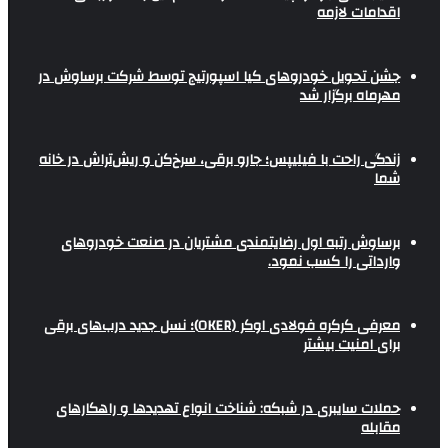
اقدامات لازمه
جشن تحویل خودروهای کیا اسپورتیج توسط شرکت برساوش در
مهرماه برگزار شد
زندگی راحت با فیلیپس؛ جارو برقی، سرخ‌کن و ریش‌تراش در خانه
شما
برساوش رتبه اول رضایتمندی مشتریان در صنعت خودروهای
وارداتی را کسب نمود.
معرفی کرکره فولادی اوکر (OKER)؛ نسل جدید درب‌های برقی
برای امنیت بیشتر
حملات سایبری در شبکه: شناخت انواع تهدیدها و راهکارهای
مقابله