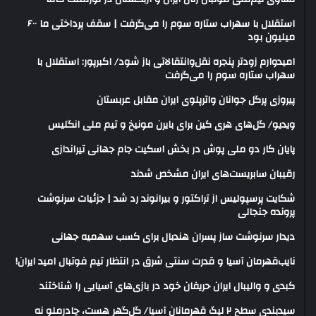
استقلال با سهراب ستاره سوم را می‌گرفت | سقف پرداختی ما ۶۰۰
میلیون بود
امیدوارم زودتر پنجره نقل‌وانتقالاتی باز شود/ اکبرپور: استقلال با
سهراب ستاره سوم را می‌گرفت
پیروزی پرگل جوانان واترپلوی ایران مقابل عربستان
ویدیو/ گل‌های هری‌ کین برای بایرن مونیخ و تیم ملی انگلیس
پایان کار دو ملی پوش در بخش اسکیت جام جهانی تیراندازی
رقیبان سابریست‌های ایران مشخص شدند
شکایت پرسپولیس از تراکتور و بیرانوند رد شد | جزئیات سرنوشت
پرونده جنجالی
دیدار سرنوشت ساز پسران هندبال برای کسب سهمیه جهانی
نایب‌قهرمان آسیا و قدرت سنتی شرق در انتظار تیم فوتبال امید ایران!
کبدی و والیبال ایران حریفان خود در بازی‌های آسیایی را شناختند
سیدبندی سطح ۲ لیگ قهرمانان آسیا/ گل‌گهر هست، چادرملو نه