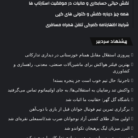
نقش حیاتی حسابداری و مالیات در موفقیت استارتاپ ها
همه چیز درباره کفش و کتونی های کپی
شرایط اظهارنامه گمرکی تلفن همراه مسافری
پیشنهاد سردبیر
پیروزی استقلال مقابل همنام خوزستانی در دیداری تدارکاتی
بهترین فیلتر هواکش برای ماشین‌آلات صنعتی، معدنی، راهسازی و
کشاورزی
تاجرنیا: حال تیم خوب است جز پنجره بسته!
واکنش تند رضاییان به استقلالی‌ها/ به جای اولتیماتوم تماس می‌گرفتید
باشگاه گل گهر: حقانیت ما اثبات شد
برگزاری تمرین تیم فوتبال جوانان قبل از بازی با ذوب‌آهن
اولین مدال طلای کشتی آزاد نوجوانان ضرب شد/اسمعلی نقره‌ای شد
البرز میزبان لیگ پرهیجان تکواندو شد
دومین برد پرسپولیس در دومین بازی تدارکاتی اردوی ترکیه