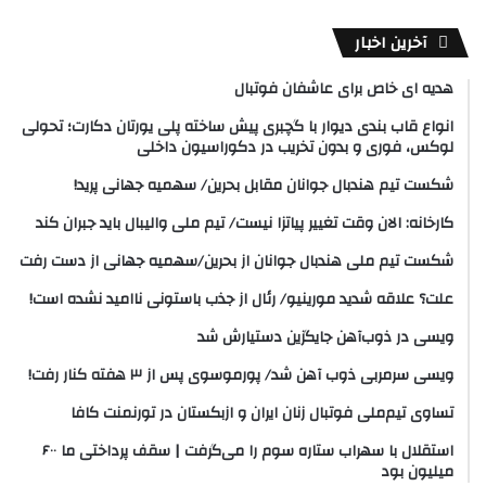
آخرین اخبار
هدیه ای خاص برای عاشفان فوتبال
انواع قاب بندی دیوار با گچبری پیش ساخته پلی یورتان دکارت؛ تحولی
لوکس، فوری و بدون تخریب در دکوراسیون داخلی
شکست تیم هندبال جوانان مقابل بحرین/ سهمیه جهانی پرید!
کارخانه: الان وقت تغییر پیاتزا نیست/ تیم ملی والیبال باید جبران کند
شکست تیم ملی هندبال جوانان از بحرین/سهمیه جهانی از دست رفت
علت؟ علاقه شدید مورینیو/ رئال از جذب باستونی ناامید نشده است!
ویسی در ذوب‌آهن جایگزین دستیارش شد
ویسی سرمربی ذوب آهن شد/ پورموسوی پس از ۳ هفته کنار رفت!
تساوی تیم‌ملی فوتبال زنان ایران و ازبکستان در تورنمنت کافا
استقلال با سهراب ستاره سوم را می‌گرفت | سقف پرداختی ما ۶۰۰
میلیون بود