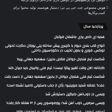
هوش مصنوعی چت جی پی تی؛ دستیار هوشمند تولید محتوا برای
کسب‌وکارها
پربازدید سال
هدیه ای خاص برای عاشفان فوتبال
انواع قاب بندی دیوار با گچبری پیش ساخته پلی یورتان دکارت؛ تحولی
لوکس، فوری و بدون تخریب در دکوراسیون داخلی
شکست تیم هندبال جوانان مقابل بحرین/ سهمیه جهانی پرید!
کارخانه: الان وقت تغییر پیاتزا نیست/ تیم ملی والیبال باید جبران کند
شکست تیم ملی هندبال جوانان از بحرین/سهمیه جهانی از دست رفت
علت؟ علاقه شدید مورینیو/ رئال از جذب باستونی ناامید نشده است!
ویسی در ذوب‌آهن جایگزین دستیارش شد
ویسی سرمربی ذوب آهن شد/ پورموسوی پس از ۳ هفته کنار رفت!
تساوی تیم‌ملی فوتبال زنان ایران و ازبکستان در تورنمنت کافا