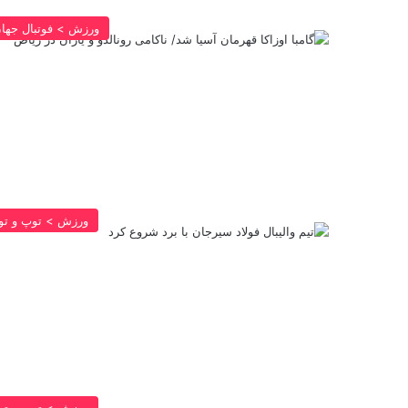
ورزش > فوتبال جها
ورزش > توپ و تو