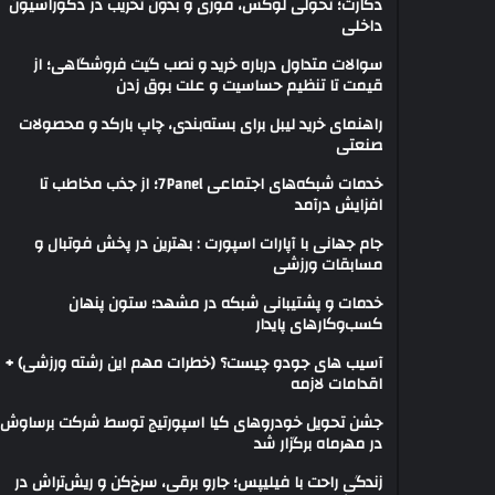
دکارت؛ تحولی لوکس، فوری و بدون تخریب در دکوراسیون
داخلی
سوالات متداول درباره خرید و نصب گیت فروشگاهی؛ از
قیمت تا تنظیم حساسیت و علت بوق زدن
راهنمای خرید لیبل برای بسته‌بندی، چاپ بارکد و محصولات
صنعتی
خدمات شبکه‌های اجتماعی 7Panel؛ از جذب مخاطب تا
افزایش درآمد
جام جهانی با آپارات اسپورت : بهترین در پخش فوتبال و
مسابقات ورزشی
خدمات و پشتیبانی شبکه در مشهد؛ ستون پنهان
کسب‌وکارهای پایدار
آسیب های جودو چیست؟ (خطرات مهم این رشته ورزشی) +
اقدامات لازمه
جشن تحویل خودروهای کیا اسپورتیج توسط شرکت برساوش
در مهرماه برگزار شد
زندگی راحت با فیلیپس؛ جارو برقی، سرخ‌کن و ریش‌تراش در