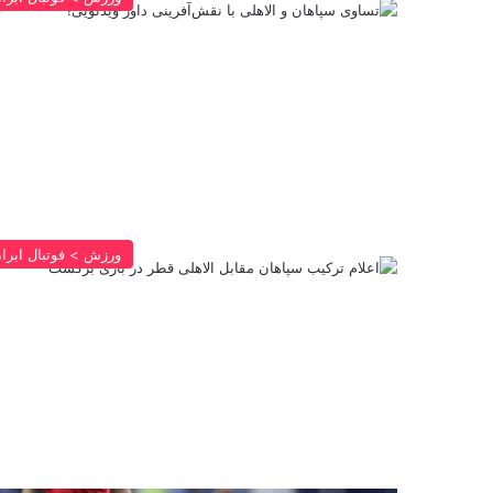
ورزش > فوتبال ایرا