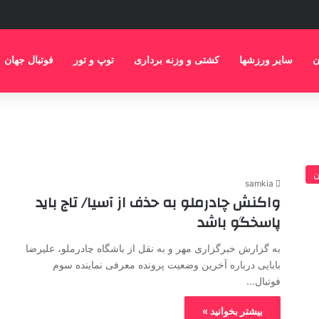
ن
سایر ورزشها
کشتی و وزنه برداری
توپ و تور
فوتبال جهان
ن
samkia
واکنش چادرملو به حذف از آسیا/ تاج باید
پاسخگو باشد
به گزارش خبرگزاری مهر و به نقل از باشگاه چادرملو، علیرضا
بابایی درباره آخرین وضعیت پرونده معرفی نماینده سوم
فوتبال…
بیشتر بخوانید »