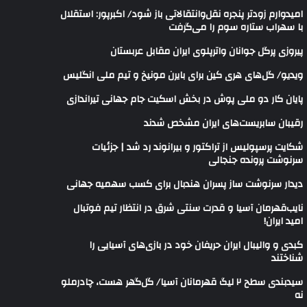
امیدوارم زودتر پنجره نقل‌وانتقالاتی باز شود/ اکبرپور: استقلال
با سهراب ستاره سوم را می‌گرفت
پیروزی پرگل جوانان واترپلوی ایران مقابل عربستان
ویدیو/ گل‌های هری‌ کین برای بایرن مونیخ و تیم ملی انگلیس
پایان کار دو ملی پوش در بخش اسکیت جام جهانی تیراندازی
رقیبان سابریست‌های ایران مشخص شدند
شکایت پرسپولیس از تراکتور و بیرانوند رد شد | جزئیات
سرنوشت پرونده جنجالی
دیدار سرنوشت ساز پسران هندبال برای کسب سهمیه جهانی
نایب‌قهرمان آسیا و قدرت سنتی شرق در انتظار تیم فوتبال
امید ایران!
کبدی و والیبال ایران حریفان خود در بازی‌های آسیایی را
شناختند
سیدبندی سطح ۲ لیگ قهرمانان آسیا/ گل‌گهر هست، چادرملو
نه