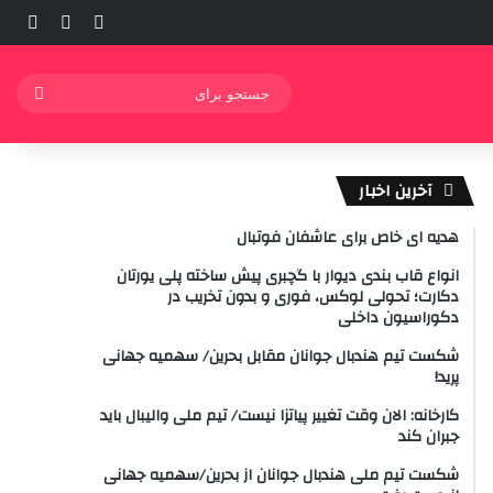
ورود
ساید
نوشته ت
جستج
برای
آخرین اخبار
هدیه ای خاص برای عاشفان فوتبال
انواع قاب بندی دیوار با گچبری پیش ساخته پلی یورتان
دکارت؛ تحولی لوکس، فوری و بدون تخریب در
دکوراسیون داخلی
شکست تیم هندبال جوانان مقابل بحرین/ سهمیه جهانی
پرید!
کارخانه: الان وقت تغییر پیاتزا نیست/ تیم ملی والیبال باید
جبران کند
شکست تیم ملی هندبال جوانان از بحرین/سهمیه جهانی