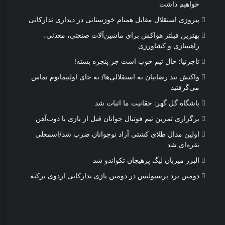
خواهیم داشت
پیروزی استقلال مقابل همنام خوزستانی در دیداری تدارکاتی
بهترین فیلتر هواکش برای ماشین‌آلات صنعتی، معدنی،
راهسازی و کشاورزی
تاجرنیا: حال تیم خوب است جز پنجره بسته!
واکنش تند رضاییان به استقلالی‌ها/ به جای اولتیماتوم تماس
می‌گرفتید
باشگاه گل گهر: حقانیت ما اثبات شد
برگزاری تمرین تیم فوتبال جوانان قبل از بازی با ذوب‌آهن
اولین مدال طلای کشتی آزاد نوجوانان ضرب شد/اسمعلی
نقره‌ای شد
البرز میزبان لیگ پرهیجان تکواندو شد
دومین برد پرسپولیس در دومین بازی تدارکاتی اردوی ترکیه