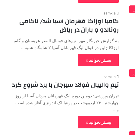
ن
samkia
گامبا اوزاکا قهرمان آسیا شد/ ناکامی
رونالدو و یاران در ریاض
به گزارش خبرنگار مهر، تیم‌های فوتبال النصر عربستان و گامبا
اوزاکا ژاپن در فینال لیگ قهرمانان آسیا ۲ شامگاه شنبه…
بیشتر بخوانید »
ر
samkia
تیم والیبال فولاد سیرجان با برد شروع کرد
تهران ورزشی: دومین دوره لیگ قهرمانان مردان آسیا از روز
چهارشنبه ۲۳ اردیبهشت در پونتیاناک اندونزی آغاز شده است
و…
بیشتر بخوانید »