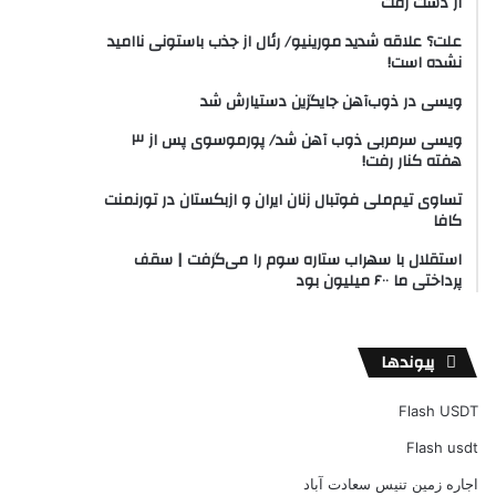
از دست رفت
علت؟ علاقه شدید مورینیو/ رئال از جذب باستونی ناامید
نشده است!
ویسی در ذوب‌آهن جایگزین دستیارش شد
ویسی سرمربی ذوب آهن شد/ پورموسوی پس از ۳
هفته کنار رفت!
تساوی تیم‌ملی فوتبال زنان ایران و ازبکستان در تورنمنت
کافا
استقلال با سهراب ستاره سوم را می‌گرفت | سقف
پرداختی ما ۶۰۰ میلیون بود
پیوندها
Flash USDT
Flash usdt
اجاره زمین تنیس سعادت آباد