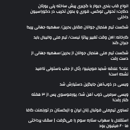
انواع قاب بندی دیوار با گچبری پیش ساخته پلی یورتان
دکارت؛ تحولی لوکس، فوری و بدون تخریب در دکوراسیون
داخلی
شکست تیم هندبال جوانان مقابل بحرین/ سهمیه جهانی پرید!
کارخانه: الان وقت تغییر پیاتزا نیست/ تیم ملی والیبال باید
جبران کند
شکست تیم ملی هندبال جوانان از بحرین/سهمیه جهانی از
دست رفت
علت؟ علاقه شدید مورینیو/ رئال از جذب باستونی ناامید
نشده است!
ویسی در ذوب‌آهن جایگزین دستیارش شد
ویسی سرمربی ذوب آهن شد/ پورموسوی پس از ۳ هفته
کنار رفت!
تساوی تیم‌ملی فوتبال زنان ایران و ازبکستان در تورنمنت کافا
استقلال با سهراب ستاره سوم را می‌گرفت | سقف پرداختی
ما ۶۰۰ میلیون بود