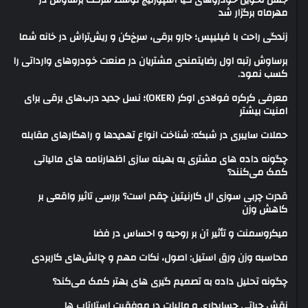
جشن تحویل خودروهای کیا اسپورتیج توسط شرکت برساوش در
مهرماه برگزار شد
زندگی راحت با فیلیپس؛ جارو برقی، سرخ‌کن و ریش‌تراش در خانه شما
برساوش رتبه اول رضایتمندی مشتریان در صنعت خودروهای وارداتی را
کسب نمود.
معرفی کرکره فولادی اوکر (OKER)؛ نسل جدید درب‌های برقی برای
امنیت بیشتر
حملات سایبری در شبکه: شناخت انواع تهدیدها و راهکارهای مقابله
چگونه داده های مشتری به بهینه سازی اظهارنامه های مالیاتی
کمک می‌کنند؟
قدرت چربی سوزی ال کارنیتین چقدر است؟ بررسی تاثیر واقعی بر
کاهش وزن
میکروسمنت و تأثیر آن بر روحیه و احساس در فضا
محاسبه وزن ورق استیل: اصول، نکات مهم و چالش‌های کاربردی
چگونه تحلیل داده به تصمیم گیری های بهتر کمک می‌کند؟
نقش حیاتی حسابداری و مالیات در موفقیت استارتاپ ها