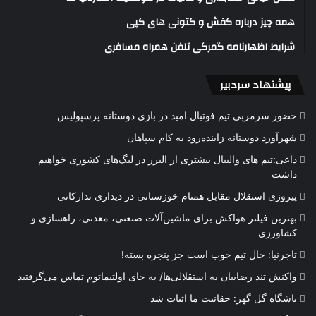
همه چیز درباره کفش و کتونی های کپی
شرایط اظهارنامه گمرکی تلفن همراه مسافری
پیشنهاد سردبیر
حضور سرمربی تیم فوتبال امید در بازی دوستانه پرسپولیس
شهرآورد دوستانه زاینده‌رود به کام سپاهان
داعی:تیم های والیبال بیشتری از البرز در لیگ‌های کشوری خواهیم
داشت
پیروزی استقلال مقابل همنام خوزستانی در دیداری تدارکاتی
بهترین فیلتر هواکش برای ماشین‌آلات صنعتی، معدنی، راهسازی و
کشاورزی
تاجرنیا: حال تیم خوب است جز پنجره بسته!
واکنش تند رضاییان به استقلالی‌ها/ به جای اولتیماتوم تماس می‌گرفتید
باشگاه گل گهر: حقانیت ما اثبات شد