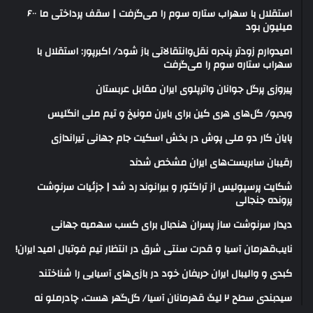
استقلال با سهراب ستاره سوم را می‌گرفت | سقف پرداختی ما ۶۰۰
میلیون بود
امیدوارم زودتر پنجره نقل‌وانتقالاتی باز شود/ اکبرپور: استقلال با
سهراب ستاره سوم را می‌گرفت
پیروزی پرگل جوانان واترپلوی ایران مقابل عربستان
ویدیو/ گل‌های هری‌ کین برای بایرن مونیخ و تیم ملی انگلیس
پایان کار دو ملی پوش در بخش اسکیت جام جهانی تیراندازی
رقیبان سابریست‌های ایران مشخص شدند
شکایت پرسپولیس از تراکتور و بیرانوند رد شد | جزئیات سرنوشت
پرونده جنجالی
دیدار سرنوشت ساز پسران هندبال برای کسب سهمیه جهانی
نایب‌قهرمان آسیا و قدرت سنتی شرق در انتظار تیم فوتبال امید ایران!
کبدی و والیبال ایران حریفان خود در بازی‌های آسیایی را شناختند
سیدبندی سطح ۲ لیگ قهرمانان آسیا/ گل‌گهر هست، چادرملو نه