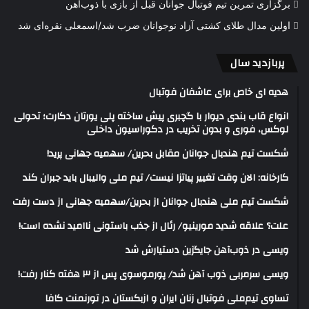
برگزاری تمرین تیم فوتبال جوانان قبل از بازی با ذوب‌آهن
اولین مدال طلای کشتی آزاد نوجوانان ضرب شد/اسمعلی نقره‌ای شد
پربازدید سال
هدیه ای خاص برای عاشفان فوتبال
انواع قاب بندی دیوار با گچبری پیش ساخته پلی یورتان دکارت؛ تحولی
لوکس، فوری و بدون تخریب در دکوراسیون داخلی
شکست تیم هندبال جوانان مقابل بحرین/ سهمیه جهانی پرید!
کارخانه: الان وقت تغییر پیاتزا نیست/ تیم ملی والیبال باید جبران کند
شکست تیم ملی هندبال جوانان از بحرین/سهمیه جهانی از دست رفت
علت؟ علاقه شدید مورینیو/ رئال از جذب باستونی ناامید نشده است!
ویسی در ذوب‌آهن جایگزین دستیارش شد
ویسی سرمربی ذوب آهن شد/ پورموسوی پس از ۳ هفته کنار رفت!
تساوی تیم‌ملی فوتبال زنان ایران و ازبکستان در تورنمنت کافا