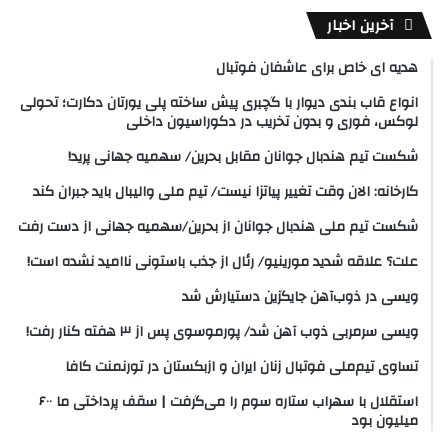
آخرین اخبار
هدیه ای خاص برای عاشفان فوتبال
انواع قاب بندی دیوار با گچبری پیش ساخته پلی یورتان دکارت؛ تحولی
لوکس، فوری و بدون تخریب در دکوراسیون داخلی
شکست تیم هندبال جوانان مقابل بحرین/ سهمیه جهانی پرید!
کارخانه: الان وقت تغییر پیاتزا نیست/ تیم ملی والیبال باید جبران کند
شکست تیم ملی هندبال جوانان از بحرین/سهمیه جهانی از دست رفت
علت؟ علاقه شدید مورینیو/ رئال از جذب باستونی ناامید نشده است!
ویسی در ذوب‌آهن جایگزین دستیارش شد
ویسی سرمربی ذوب آهن شد/ پورموسوی پس از ۳ هفته کنار رفت!
تساوی تیم‌ملی فوتبال زنان ایران و ازبکستان در تورنمنت کافا
استقلال با سهراب ستاره سوم را می‌گرفت | سقف پرداختی ما ۶۰۰
میلیون بود