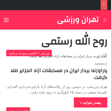
تهران ورزشی
جستجو برای
منو
روح الله رستمی
ورزش > کشتی و وزنه برداری
samkia
پاراوزنه بردار ایران در مسابقات آزاد الجزایر طلا
گرفت
تهران ورزشی: در دومین روز از رقابت‌های آزاد پاراوزنه‌برداری الجزایر،
علیرضا سیفی در دسته ۶۵ کیلوگرم به روی تخته رفت…
بیشتر بخوانید »
فیلم > ورزش