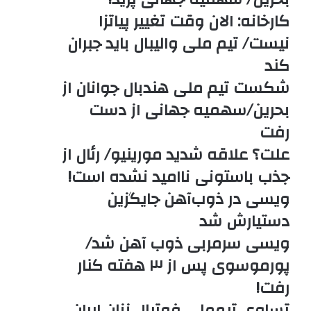
کارخانه: الان وقت تغییر پیاتزا
نیست/ تیم ملی والیبال باید جبران
کند
شکست تیم ملی هندبال جوانان از
بحرین/سهمیه جهانی از دست
رفت
علت؟ علاقه شدید مورینیو/ رئال از
جذب باستونی ناامید نشده است!
ویسی در ذوب‌آهن جایگزین
دستیارش شد
ویسی سرمربی ذوب آهن شد/
پورموسوی پس از ۳ هفته کنار
رفت!
تساوی تیم‌ملی فوتبال زنان ایران