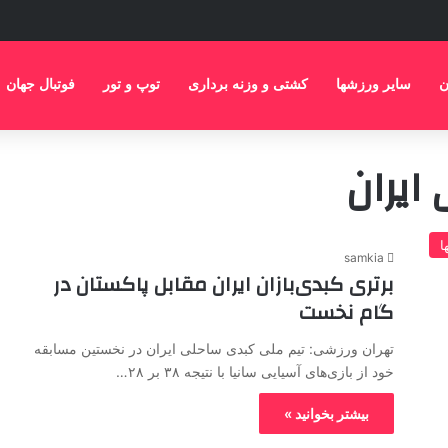
ن
سایر ورزشها
کشتی و وزنه برداری
توپ و تور
فوتبال جهان
ایران
ا
samkia
برتری کبدی‌بازان ایران مقابل پاکستان در
گام نخست
تهران ورزشی: تیم ملی کبدی ساحلی ایران در نخستین مسابقه
خود از بازی‌های آسیایی سانیا با نتیجه ۳۸ بر ۲۸…
بیشتر بخوانید »