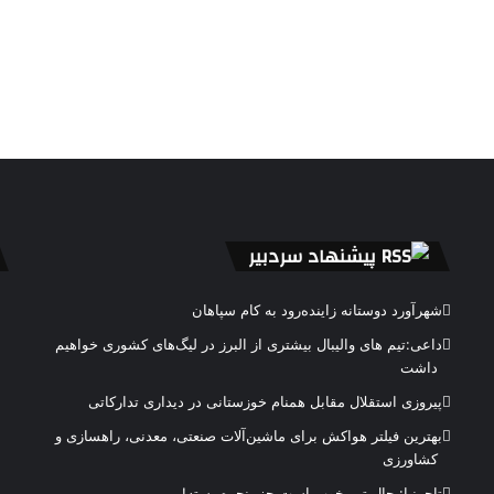
پیشنهاد سردبیر
شهرآورد دوستانه زاینده‌رود به کام سپاهان
داعی:تیم های والیبال بیشتری از البرز در لیگ‌های کشوری خواهیم
داشت
پیروزی استقلال مقابل همنام خوزستانی در دیداری تدارکاتی
بهترین فیلتر هواکش برای ماشین‌آلات صنعتی، معدنی، راهسازی و
کشاورزی
تاجرنیا: حال تیم خوب است جز پنجره بسته!