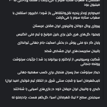
استقلال با سهراب ستاره سوم را می‌گرفت | سقف پرداختی ما ۶۰۰
میلیون بود
امیدوارم زودتر پنجره نقل‌وانتقالاتی باز شود/ اکبرپور: استقلال با
سهراب ستاره سوم را می‌گرفت
پیروزی پرگل جوانان واترپلوی ایران مقابل عربستان
ویدیو/ گل‌های هری‌ کین برای بایرن مونیخ و تیم ملی انگلیس
پایان کار دو ملی پوش در بخش اسکیت جام جهانی تیراندازی
رقیبان سابریست‌های ایران مشخص شدند
شکایت پرسپولیس از تراکتور و بیرانوند رد شد | جزئیات سرنوشت
پرونده جنجالی
دیدار سرنوشت ساز پسران هندبال برای کسب سهمیه جهانی
نایب‌قهرمان آسیا و قدرت سنتی شرق در انتظار تیم فوتبال امید ایران!
کبدی و والیبال ایران حریفان خود در بازی‌های آسیایی را شناختند
سیدبندی سطح ۲ لیگ قهرمانان آسیا/ گل‌گهر هست، چادرملو نه