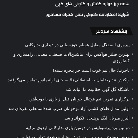
همه چیز درباره کفش و کتونی های کپی
شرایط اظهارنامه گمرکی تلفن همراه مسافری
پیشنهاد سردبیر
پیروزی استقلال مقابل همنام خوزستانی در دیداری تدارکاتی
بهترین فیلتر هواکش برای ماشین‌آلات صنعتی، معدنی، راهسازی و
کشاورزی
تاجرنیا: حال تیم خوب است جز پنجره بسته!
واکنش تند رضاییان به استقلالی‌ها/ به جای اولتیماتوم تماس می‌گرفتید
باشگاه گل گهر: حقانیت ما اثبات شد
برگزاری تمرین تیم فوتبال جوانان قبل از بازی با ذوب‌آهن
اولین مدال طلای کشتی آزاد نوجوانان ضرب شد/اسمعلی نقره‌ای شد
البرز میزبان لیگ پرهیجان تکواندو شد
دومین برد پرسپولیس در دومین بازی تدارکاتی اردوی ترکیه
هوش مصنوعی چت جی پی تی؛ دستیار هوشمند تولید محتوا برای