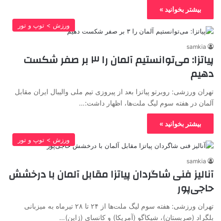
بیشتر بخوانید »
ورزش > توپ و تور
samkia
پیاتزا: می‌توانستیم آلمان را ۳ بر صفر شکست
دهیم
تهران ورزشی: روبرتو پیاتزا بعد از پیروزی تیم ملی والیبال ایران مقابل
آلمان در هفته سوم لیگ ملت‌ها، اظهار داشت:…
بیشتر بخوانید »
ورزش > توپ و تور
samkia
آنالیز فنی شاگردان پیاتزا مقابل آلمان با درخشش
حاجی‌پور
تهران ورزشی: هفته سوم لیگ ملت‌ها از ۲۴ تا ۲۸ تیرماه به میزبانی
بلگراد (صربستان)، شیکاگو (آمریکا) و کانسای (ژاپن)…