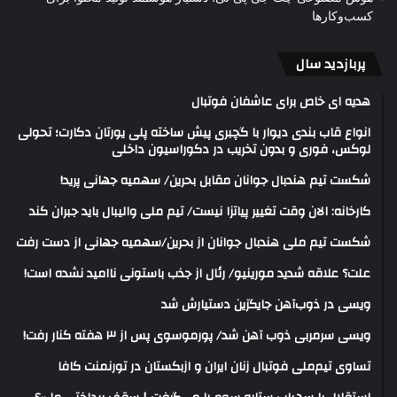
کسب‌وکارها
پربازدید سال
هدیه ای خاص برای عاشفان فوتبال
انواع قاب بندی دیوار با گچبری پیش ساخته پلی یورتان دکارت؛ تحولی
لوکس، فوری و بدون تخریب در دکوراسیون داخلی
شکست تیم هندبال جوانان مقابل بحرین/ سهمیه جهانی پرید!
کارخانه: الان وقت تغییر پیاتزا نیست/ تیم ملی والیبال باید جبران کند
شکست تیم ملی هندبال جوانان از بحرین/سهمیه جهانی از دست رفت
علت؟ علاقه شدید مورینیو/ رئال از جذب باستونی ناامید نشده است!
ویسی در ذوب‌آهن جایگزین دستیارش شد
ویسی سرمربی ذوب آهن شد/ پورموسوی پس از ۳ هفته کنار رفت!
تساوی تیم‌ملی فوتبال زنان ایران و ازبکستان در تورنمنت کافا