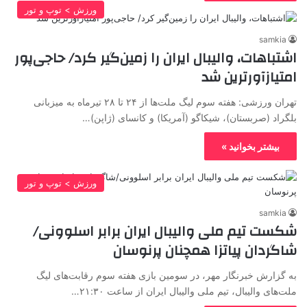
ورزش > توپ و تور
samkia
اشتباهات، والیبال ایران را زمین‌گیر کرد/ حاجی‌پور
امتیازآورترین شد
تهران ورزشی: هفته سوم لیگ ملت‌ها از ۲۴ تا ۲۸ تیرماه به میزبانی
بلگراد (صربستان)، شیکاگو (آمریکا) و کانسای (ژاپن)…
بیشتر بخوانید »
ورزش > توپ و تور
samkia
شکست تیم ملی والیبال ایران برابر اسلوونی/
شاگردان پیاتزا همچنان پرنوسان
به گزارش خبرنگار مهر، در سومین بازی هفته سوم رقابت‌های لیگ
ملت‌های والیبال، تیم ملی والیبال ایران از ساعت ۲۱:۳۰…