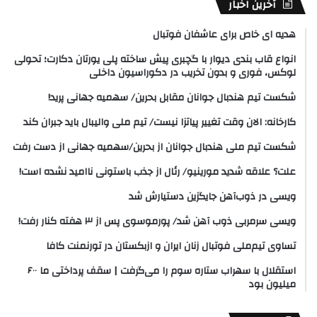
آخرین اخبار
هدیه ای خاص برای عاشفان فوتبال
انواع قاب بندی دیوار با گچبری پیش ساخته پلی یورتان دکارت؛ تحولی
لوکس، فوری و بدون تخریب در دکوراسیون داخلی
شکست تیم هندبال جوانان مقابل بحرین/ سهمیه جهانی پرید!
کارخانه: الان وقت تغییر پیاتزا نیست/ تیم ملی والیبال باید جبران کند
شکست تیم ملی هندبال جوانان از بحرین/سهمیه جهانی از دست رفت
علت؟ علاقه شدید مورینیو/ رئال از جذب باستونی ناامید نشده است!
ویسی در ذوب‌آهن جایگزین دستیارش شد
ویسی سرمربی ذوب آهن شد/ پورموسوی پس از ۳ هفته کنار رفت!
تساوی تیم‌ملی فوتبال زنان ایران و ازبکستان در تورنمنت کافا
استقلال با سهراب ستاره سوم را می‌گرفت | سقف پرداختی ما ۶۰۰
میلیون بود