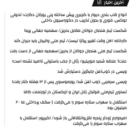
آخرین اخبار
انواع قاب بندی دیوار با گچبری پیش ساخته پلی یورتان دکارت؛ تحولی
لوکس، فوری و بدون تخریب در دکوراسیون داخلی
شکست تیم هندبال جوانان مقابل بحرین/ سهمیه جهانی پرید!
کارخانه: الان وقت تغییر پیاتزا نیست/ تیم ملی والیبال باید جبران کند
شکست تیم ملی هندبال جوانان از بحرین/سهمیه جهانی از دست رفت
علت؟ علاقه شدید مورینیو/ رئال از جذب باستونی ناامید نشده است!
ویسی در ذوب‌آهن جایگزین دستیارش شد
ویسی سرمربی ذوب آهن شد/ پورموسوی پس از ۳ هفته کنار رفت!
تساوی تیم‌ملی فوتبال زنان ایران و ازبکستان در تورنمنت کافا
استقلال با سهراب ستاره سوم را می‌گرفت | سقف پرداختی ما ۶۰۰
میلیون بود
امیدوارم زودتر پنجره نقل‌وانتقالاتی باز شود/ اکبرپور: استقلال با
سهراب ستاره سوم را می‌گرفت