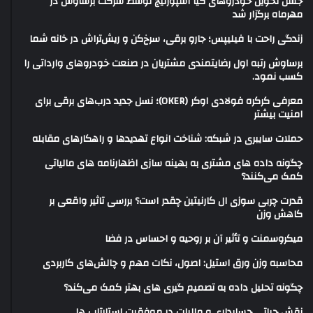
جشن تحویل خودروهای کیا اسپورتیج توسط شرکت برساوش در
مهرماه برگزار شد
زندگی راحت با فیلیپس؛ جارو برقی، سرخ‌کن و ریش‌تراش در خانه شما
برساوش رتبه اول رضایتمندی مشتریان در صنعت خودروهای وارداتی را
کسب نمود.
معرفی کرکره فولادی اوکر (OKER)؛ نسل جدید درب‌های برقی برای
امنیت بیشتر
حملات سایبری در شبکه: شناخت انواع تهدیدها و راهکارهای مقابله
چگونه داده های مشتری به بهینه سازی اظهارنامه های مالیاتی
کمک می‌کنند؟
قدرت چربی سوزی ال کارنیتین چقدر است؟ بررسی تاثیر واقعی بر
کاهش وزن
میکروسمنت و تأثیر آن بر روحیه و احساس در فضا
محاسبه وزن ورق استیل: اصول، نکات مهم و چالش‌های کاربردی
چگونه تحلیل داده به تصمیم گیری های بهتر کمک می‌کند؟
نقش حیاتی حسابداری و مالیات در موفقیت استارتاپ ها