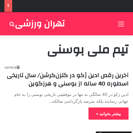
تهران ورزشی
منو
جستج
تیم ملی بوسنی
samkia
آخرین رقص ادین ژکو در گلزن‌کرشن/ سال تاریخی
اسطوره 40 ساله از بوسنی و هرزگوین
ادین ژکو در 40 سالگی نه تنها در موفقیتی تاریخی بوسنی را به جام
جهانی رسانده بلکه مترصد بازگرداندن شالکه…
بیشتر بخوانید »