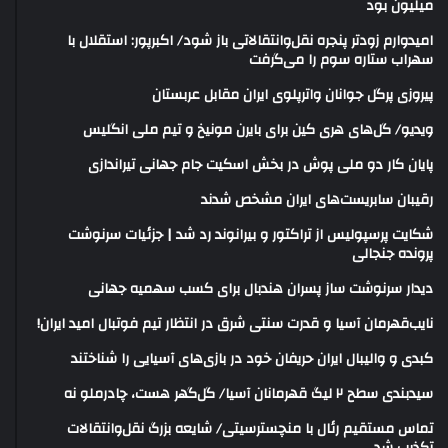
میلیون بود
امیدوارم زودتر پنجره نقل‌وانتقالاتی باز شود/ اکبرپور: استقلال با
سهراب ستاره سوم را می‌گرفت
پیروزی پرگل جوانان واترپلوی ایران مقابل عربستان
ویدیو/ گل‌های هری‌ کین برای بایرن مونیخ و تیم ملی انگلیس
پایان کار دو ملی پوش در بخش اسکیت جام جهانی تیراندازی
رقیبان سابریست‌های ایران مشخص شدند
شکایت پرسپولیس از تراکتور و بیرانوند رد شد | جزئیات سرنوشت
پرونده جنجالی
دیدار سرنوشت ساز پسران هندبال برای کسب سهمیه جهانی
نایب‌قهرمان آسیا و قدرت سنتی شرق در انتظار تیم فوتبال امید ایران!
کبدی و والیبال ایران حریفان خود در بازی‌های آسیایی را شناختند
سیدبندی سطح ۲ لیگ قهرمانان آسیا/ گل‌گهر هست، چادرملو نه
تماس مستقیم رئال با منچسترسیتی/ شایعه بزرگ نقل‌وانتقالات