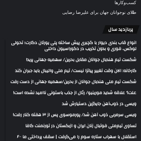
کسب‌وکارها
طلای نوجوانان جهان برای علیرضا رضایی
پربازدید سال
انواع قاب بندی دیوار با گچبری پیش ساخته پلی یورتان دکارت؛ تحولی
لوکس، فوری و بدون تخریب در دکوراسیون داخلی
شکست تیم هندبال جوانان مقابل بحرین/ سهمیه جهانی پرید!
کارخانه: الان وقت تغییر پیاتزا نیست/ تیم ملی والیبال باید جبران کند
شکست تیم ملی هندبال جوانان از بحرین/سهمیه جهانی از دست رفت
علت؟ علاقه شدید مورینیو/ رئال از جذب باستونی ناامید نشده است!
ویسی در ذوب‌آهن جایگزین دستیارش شد
ویسی سرمربی ذوب آهن شد/ پورموسوی پس از ۳ هفته کنار رفت!
تساوی تیم‌ملی فوتبال زنان ایران و ازبکستان در تورنمنت کافا
استقلال با سهراب ستاره سوم را می‌گرفت | سقف پرداختی ما ۶۰۰