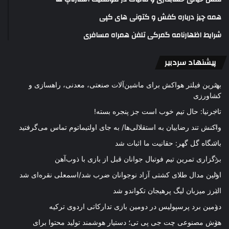
همه چیز درباره کفش و کتونی های کپی
شرایط اظهارنامه گمرکی تلفن همراه مسافری
پیشنهاد سردبیر
بهترین فیلتر هواکش برای ماشین‌آلات صنعتی، معدنی، راهسازی و
کشاورزی
تاجرنیا: حال تیم خوب است جز پنجره بسته!
واکنش تند رضاییان به استقلالی‌ها/ به جای اولتیماتوم تماس می‌گرفتید
باشگاه گل گهر: حقانیت ما اثبات شد
برگزاری تمرین تیم فوتبال جوانان قبل از بازی با ذوب‌آهن
اولین مدال طلای کشتی آزاد نوجوانان ضرب شد/اسمعلی نقره‌ای شد
البرز میزبان لیگ پرهیجان تکواندو شد
دومین برد پرسپولیس در دومین بازی تدارکاتی اردوی ترکیه
هوش مصنوعی چت جی پی تی؛ دستیار هوشمند تولید محتوا برای