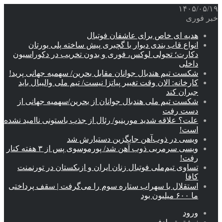
۱۴۰۵/۰۵/۱۹
خبر فوری
هدیه ای خاص برای عاشفان فوتبال
انواع قاب بندی دیوار با گچبری پیش ساخته پلی یورتان
دکارت؛ تحولی لوکس، فوری و بدون تخریب در دکوراسیون
داخلی
شکست تیم هندبال جوانان مقابل بحرین/ سهمیه جهانی پرید!
کارخانه: الان وقت تغییر پیاتزا نیست/ تیم ملی والیبال باید
جبران کند
شکست تیم ملی هندبال جوانان از بحرین/سهمیه جهانی از
دست رفت
علت؟ علاقه شدید مورینیو/ رئال از جذب باستونی ناامید نشده
است!
ویسی در ذوب‌آهن جایگزین دستیارش شد
ویسی سرمربی ذوب آهن شد/ پورموسوی پس از ۳ هفته کنار
رفت!
تساوی تیم‌ملی فوتبال زنان ایران و ازبکستان در تورنمنت
کافا
استقلال با سهراب ستاره سوم را می‌گرفت | سقف پرداختی
ما ۶۰۰ میلیون بود
ورود