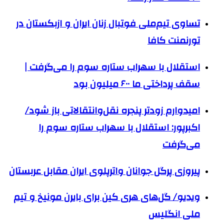
تساوی تیم‌ملی فوتبال زنان ایران و ازبکستان در
تورنمنت کافا
استقلال با سهراب ستاره سوم را می‌گرفت |
سقف پرداختی ما ۶۰۰ میلیون بود
امیدوارم زودتر پنجره نقل‌وانتقالاتی باز شود/
اکبرپور: استقلال با سهراب ستاره سوم را
می‌گرفت
پیروزی پرگل جوانان واترپلوی ایران مقابل عربستان
ویدیو/ گل‌های هری‌ کین برای بایرن مونیخ و تیم
ملی انگلیس