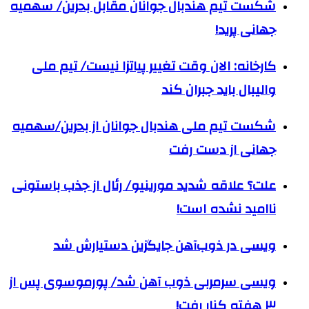
شکست تیم هندبال جوانان مقابل بحرین/ سهمیه
جهانی پرید!
کارخانه: الان وقت تغییر پیاتزا نیست/ تیم ملی
والیبال باید جبران کند
شکست تیم ملی هندبال جوانان از بحرین/سهمیه
جهانی از دست رفت
علت؟ علاقه شدید مورینیو/ رئال از جذب باستونی
ناامید نشده است!
ویسی در ذوب‌آهن جایگزین دستیارش شد
ویسی سرمربی ذوب آهن شد/ پورموسوی پس از
۳ هفته کنار رفت!