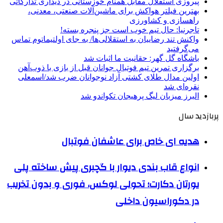
پیروزی استقلال مقابل همنام خوزستانی در دیداری تدارکاتی
بهترین فیلتر هواکش برای ماشین‌آلات صنعتی، معدنی،
راهسازی و کشاورزی
تاجرنیا: حال تیم خوب است جز پنجره بسته!
واکنش تند رضاییان به استقلالی‌ها/ به جای اولتیماتوم تماس
می‌گرفتید
باشگاه گل گهر: حقانیت ما اثبات شد
برگزاری تمرین تیم فوتبال جوانان قبل از بازی با ذوب‌آهن
اولین مدال طلای کشتی آزاد نوجوانان ضرب شد/اسمعلی
نقره‌ای شد
البرز میزبان لیگ پرهیجان تکواندو شد
پربازدید سال
هدیه ای خاص برای عاشفان فوتبال
انواع قاب بندی دیوار با گچبری پیش ساخته پلی
یورتان دکارت؛ تحولی لوکس، فوری و بدون تخریب
در دکوراسیون داخلی