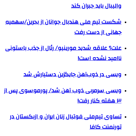
والیبال باید جبران کند
شکست تیم ملی هندبال جوانان از بحرین/سهمیه
جهانی از دست رفت
علت؟ علاقه شدید مورینیو/ رئال از جذب باستونی
ناامید نشده است!
ویسی در ذوب‌آهن جایگزین دستیارش شد
ویسی سرمربی ذوب آهن شد/ پورموسوی پس از
۳ هفته کنار رفت!
تساوی تیم‌ملی فوتبال زنان ایران و ازبکستان در
تورنمنت کافا