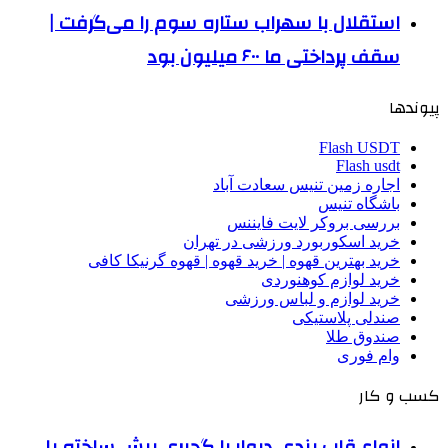
استقلال با سهراب ستاره سوم را می‌گرفت |
سقف پرداختی ما ۶۰۰ میلیون بود
پیوندها
Flash USDT
Flash usdt
اجاره زمین تنیس سعادت آباد
باشگاه تنیس
بررسی بروکر لایت فایننس
خرید اسکوربورد ورزشی در تهران
خرید بهترین قهوه | خرید قهوه | قهوه گرنیکا کافی
خرید لوازم کوهنوردی
خرید لوازم و لباس ورزشی
صندلی پلاستیکی
صندوق طلا
وام فوری
کسب و کار
انواع قاب بندی دیوار با گچبری پیش ساخته پلی