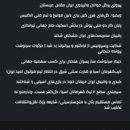
پیروزی پرگل جوانان واترپلوی ایران مقابل عربستان
ویدیو/ گل‌های هری‌ کین برای بایرن مونیخ و تیم ملی انگلیس
پایان کار دو ملی پوش در بخش اسکیت جام جهانی تیراندازی
رقیبان سابریست‌های ایران مشخص شدند
شکایت پرسپولیس از تراکتور و بیرانوند رد شد | جزئیات سرنوشت
پرونده جنجالی
دیدار سرنوشت ساز پسران هندبال برای کسب سهمیه جهانی
نایب‌قهرمان آسیا و قدرت سنتی شرق در انتظار تیم فوتبال امید ایران!
کبدی و والیبال ایران حریفان خود در بازی‌های آسیایی را شناختند
سیدبندی سطح ۲ لیگ قهرمانان آسیا/ گل‌گهر هست، چادرملو نه
تماس مستقیم رئال با منچسترسیتی/ شایعه بزرگ نقل‌وانتقالات
تکذیب شد