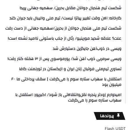
شکست تیم هندبال جوانان مقابل بحرین/ سهمیه جهانی پرید!
کارخانه: الان وقت تغییر پیاتزا نیست/ تیم ملی والیبال باید جبران کند
شکست تیم ملی هندبال جوانان از بحرین/سهمیه جهانی از دست رفت
علت؟ علاقه شدید مورینیو/ رئال از جذب باستونی ناامید نشده است!
ویسی در ذوب‌آهن جایگزین دستیارش شد
ویسی سرمربی ذوب آهن شد/ پورموسوی پس از ۳ هفته کنار رفت!
تساوی تیم‌ملی فوتبال زنان ایران و ازبکستان در تورنمنت کافا
استقلال با سهراب ستاره سوم را می‌گرفت | سقف پرداختی ما ۶۰۰
میلیون بود
امیدوارم زودتر پنجره نقل‌وانتقالاتی باز شود/ اکبرپور: استقلال با
سهراب ستاره سوم را می‌گرفت
پیوندها
Flash USDT