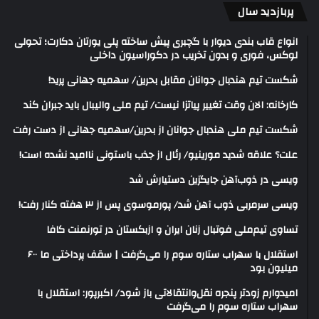
پربازدید سال
انواع قاب بندی دیوار با گچبری پیش ساخته پلی یورتان دکارت؛ تحولی
لوکس، فوری و بدون تخریب در دکوراسیون داخلی
شکست تیم هندبال جوانان مقابل بحرین/ سهمیه جهانی پرید!
کارخانه: الان وقت تغییر پیاتزا نیست/ تیم ملی والیبال باید جبران کند
شکست تیم ملی هندبال جوانان از بحرین/سهمیه جهانی از دست رفت
علت؟ علاقه شدید مورینیو/ رئال از جذب باستونی ناامید نشده است!
ویسی در ذوب‌آهن جایگزین دستیارش شد
ویسی سرمربی ذوب آهن شد/ پورموسوی پس از ۳ هفته کنار رفت!
تساوی تیم‌ملی فوتبال زنان ایران و ازبکستان در تورنمنت کافا
استقلال با سهراب ستاره سوم را می‌گرفت | سقف پرداختی ما ۶۰۰
میلیون بود
امیدوارم زودتر پنجره نقل‌وانتقالاتی باز شود/ اکبرپور: استقلال با
سهراب ستاره سوم را می‌گرفت