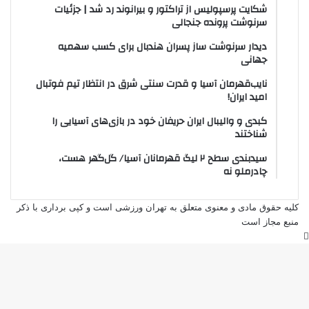
شکایت پرسپولیس از تراکتور و بیرانوند رد شد | جزئیات
سرنوشت پرونده جنجالی
دیدار سرنوشت ساز پسران هندبال برای کسب سهمیه
جهانی
نایب‌قهرمان آسیا و قدرت سنتی شرق در انتظار تیم فوتبال
امید ایران!
کبدی و والیبال ایران حریفان خود در بازی‌های آسیایی را
شناختند
سیدبندی سطح ۲ لیگ قهرمانان آسیا/ گل‌گهر هست،
چادرملو نه
کلیه حقوق مادی و معنوی متعلق به تهران ورزشی است و کپی برداری با ذکر
منبع مجاز است
دکمه
بازگشت
به
بالا