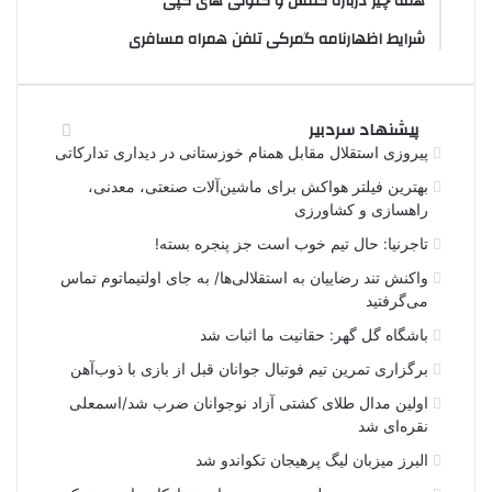
همه چیز درباره کفش و کتونی های کپی
شرایط اظهارنامه گمرکی تلفن همراه مسافری
پیشنهاد سردبیر
پیروزی استقلال مقابل همنام خوزستانی در دیداری تدارکاتی
بهترین فیلتر هواکش برای ماشین‌آلات صنعتی، معدنی،
راهسازی و کشاورزی
تاجرنیا: حال تیم خوب است جز پنجره بسته!
واکنش تند رضاییان به استقلالی‌ها/ به جای اولتیماتوم تماس
می‌گرفتید
باشگاه گل گهر: حقانیت ما اثبات شد
برگزاری تمرین تیم فوتبال جوانان قبل از بازی با ذوب‌آهن
اولین مدال طلای کشتی آزاد نوجوانان ضرب شد/اسمعلی
نقره‌ای شد
البرز میزبان لیگ پرهیجان تکواندو شد