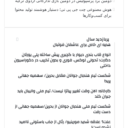
دومین برد پرسپولیس در دومین بازی تدارکاتی اردوی ترکیه
هوش مصنوعی چت جی پی تی؛ دستیار هوشمند تولید محتوا
برای کسب‌وکارها
پربازدید سال
هدیه ای خاص برای عاشفان فوتبال
انواع قاب بندی دیوار با گچبری پیش ساخته پلی یورتان
دکارت؛ تحولی لوکس، فوری و بدون تخریب در دکوراسیون
داخلی
شکست تیم هندبال جوانان مقابل بحرین/ سهمیه جهانی
پرید!
کارخانه: الان وقت تغییر پیاتزا نیست/ تیم ملی والیبال باید
جبران کند
شکست تیم ملی هندبال جوانان از بحرین/سهمیه جهانی از
دست رفت
علت؟ علاقه شدید مورینیو/ رئال از جذب باستونی ناامید
نشده است!