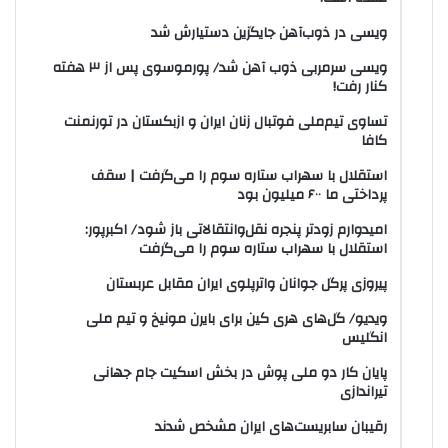
ویسی در ذوب‌آهن جایگزین دستیارش شد
ویسی سرمربی ذوب آهن شد/ پورموسوی پس از ۳ هفته
کنار رفت!
تساوی تیم‌ملی فوتبال زنان ایران و ازبکستان در تورنمنت
کافا
استقلال با سهراب ستاره سوم را می‌گرفت | سقف
پرداختی ما ۶۰۰ میلیون بود
امیدوارم زودتر پنجره نقل‌وانتقالاتی باز شود/ اکبرپور:
استقلال با سهراب ستاره سوم را می‌گرفت
پیروزی پرگل جوانان واترپلوی ایران مقابل عربستان
ویدیو/ گل‌های هری‌ کین برای بایرن مونیخ و تیم ملی
انگلیس
پایان کار دو ملی پوش در بخش اسکیت جام جهانی
تیراندازی
رقیبان سابریست‌های ایران مشخص شدند