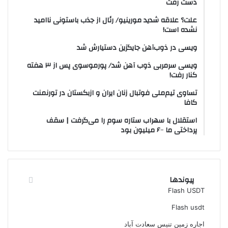
دست رفت
علت؟ علاقه شدید مورینیو/ رئال از جذب باستونی ناامید
نشده است!
ویسی در ذوب‌آهن جایگزین دستیارش شد
ویسی سرمربی ذوب آهن شد/ پورموسوی پس از ۳ هفته
کنار رفت!
تساوی تیم‌ملی فوتبال زنان ایران و ازبکستان در تورنمنت
کافا
استقلال با سهراب ستاره سوم را می‌گرفت | سقف
پرداختی ما ۶۰۰ میلیون بود
پیوندها
Flash USDT
Flash usdt
اجاره زمین تنیس سعادت آباد