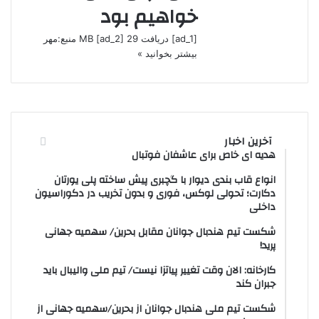
خواهیم بود
[ad_1] دریافت 29 MB [ad_2] منبع:مهر
بیشتر بخوانید »
آخرین اخبار
هدیه ای خاص برای عاشفان فوتبال
انواع قاب بندی دیوار با گچبری پیش ساخته پلی یورتان
دکارت؛ تحولی لوکس، فوری و بدون تخریب در دکوراسیون
داخلی
شکست تیم هندبال جوانان مقابل بحرین/ سهمیه جهانی
پرید!
کارخانه: الان وقت تغییر پیاتزا نیست/ تیم ملی والیبال باید
جبران کند
شکست تیم ملی هندبال جوانان از بحرین/سهمیه جهانی از