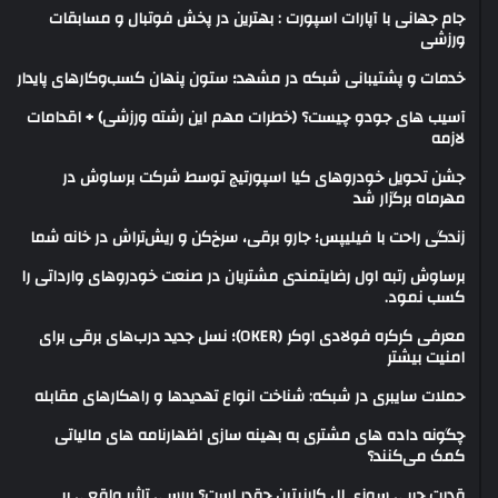
جام جهانی با آپارات اسپورت : بهترین در پخش فوتبال و مسابقات
ورزشی
خدمات و پشتیبانی شبکه در مشهد؛ ستون پنهان کسب‌وکارهای پایدار
آسیب های جودو چیست؟ (خطرات مهم این رشته ورزشی) + اقدامات
لازمه
جشن تحویل خودروهای کیا اسپورتیج توسط شرکت برساوش در
مهرماه برگزار شد
زندگی راحت با فیلیپس؛ جارو برقی، سرخ‌کن و ریش‌تراش در خانه شما
برساوش رتبه اول رضایتمندی مشتریان در صنعت خودروهای وارداتی را
کسب نمود.
معرفی کرکره فولادی اوکر (OKER)؛ نسل جدید درب‌های برقی برای
امنیت بیشتر
حملات سایبری در شبکه: شناخت انواع تهدیدها و راهکارهای مقابله
چگونه داده های مشتری به بهینه سازی اظهارنامه های مالیاتی
کمک می‌کنند؟
قدرت چربی سوزی ال کارنیتین چقدر است؟ بررسی تاثیر واقعی بر