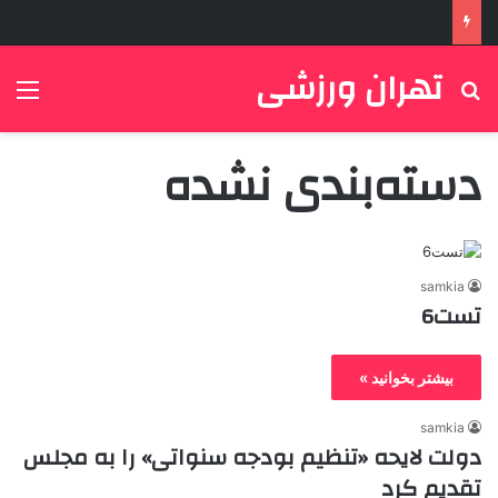
تهران ورزشی
جستجو برای
منو
دسته‌بندی نشده
samkia
تست6
بیشتر بخوانید »
samkia
دولت لایحه «تنظیم بودجه سنواتی» را به مجلس
تقدیم کرد