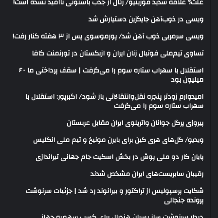
علت؟ علاقه شدید مورینیو/ رئال از جذب باستونی ناامید نشده است!
ویسی در ذوب‌آهن جایگزین دستیارش شد
ویسی سرمربی ذوب آهن شد/ پورموسوی پس از ۳ هفته کنار رفت!
تساوی تیم‌ملی فوتبال زنان ایران و ازبکستان در تورنمنت کافا
استقلال با سهراب ستاره سوم را می‌گرفت | سقف پرداختی ما ۶۰۰
میلیون بود
امیدوارم زودتر پنجره نقل‌وانتقالاتی باز شود/ اکبرپور: استقلال با
سهراب ستاره سوم را می‌گرفت
پیروزی پرگل جوانان واترپلوی ایران مقابل عربستان
ویدیو/ گل‌های هری‌ کین برای بایرن مونیخ و تیم ملی انگلیس
پایان کار دو ملی پوش در بخش اسکیت جام جهانی تیراندازی
رقیبان سابریست‌های ایران مشخص شدند
شکایت پرسپولیس از تراکتور و بیرانوند رد شد | جزئیات سرنوشت
پرونده جنجالی
دیدار سرنوشت ساز پسران هندبال برای کسب سهمیه جهانی