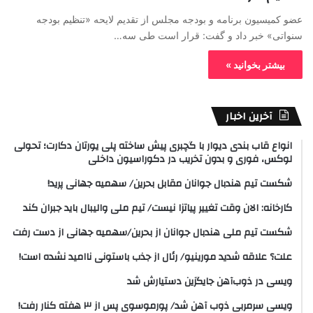
عضو کمیسیون برنامه و بودجه مجلس از تقدیم لایحه «تنظیم بودجه
سنواتی» خبر داد و گفت: قرار است طی سه…
بیشتر بخوانید »
آخرین اخبار
انواع قاب بندی دیوار با گچبری پیش ساخته پلی یورتان دکارت؛ تحولی
لوکس، فوری و بدون تخریب در دکوراسیون داخلی
شکست تیم هندبال جوانان مقابل بحرین/ سهمیه جهانی پرید!
کارخانه: الان وقت تغییر پیاتزا نیست/ تیم ملی والیبال باید جبران کند
شکست تیم ملی هندبال جوانان از بحرین/سهمیه جهانی از دست رفت
علت؟ علاقه شدید مورینیو/ رئال از جذب باستونی ناامید نشده است!
ویسی در ذوب‌آهن جایگزین دستیارش شد
ویسی سرمربی ذوب آهن شد/ پورموسوی پس از ۳ هفته کنار رفت!