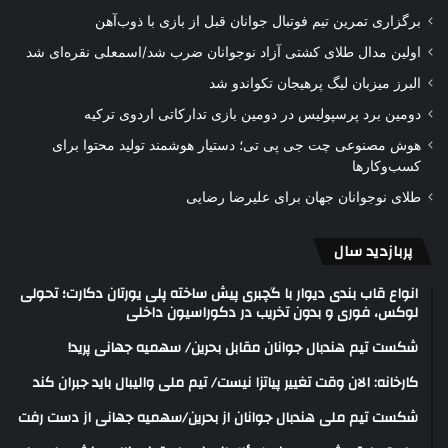
برگزاری تمرین تیم فوتبال جوانان قبل از بازی با ذوب‌آهن
اولین مدال طلای کشتی آزاد نوجوانان ضرب شد/اسمعلی نقره‌ای شد
البرز میزبان لیگ پرهیجان تکواندو شد
دومین برد پرسپولیس در دومین بازی تدارکاتی اردوی ترکیه
هوش مصنوعی چت جی پی تی؛ دستیار هوشمند تولید محتوا برای
کسب‌وکارها
طلای نوجوانان جهان برای علیرضا رضایی
پربازدید سال
انواع قاب بندی دیوار با گچبری پیش ساخته پلی یورتان دکارت؛ تحولی
لوکس، فوری و بدون تخریب در دکوراسیون داخلی
شکست تیم هندبال جوانان مقابل بحرین/ سهمیه جهانی پرید!
کارخانه: الان وقت تغییر پیاتزا نیست/ تیم ملی والیبال باید جبران کند
شکست تیم ملی هندبال جوانان از بحرین/سهمیه جهانی از دست رفت