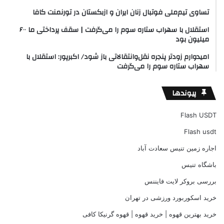
تساوی تیم‌ملی فوتبال زنان ایران و ازبکستان در تورنمنت کافا
استقلال با سهراب ستاره سوم را می‌گرفت | سقف پرداختی ما ۶۰۰
میلیون بود
امیدوارم زودتر پنجره نقل‌وانتقالاتی باز شود/ اکبرپور: استقلال با
سهراب ستاره سوم را می‌گرفت
پیوندها
Flash USDT
Flash usdt
اجاره زمین تنیس سعادت آباد
باشگاه تنیس
بررسی بروکر لایت فایننس
خرید اسکوربورد ورزشی در تهران
خرید بهترین قهوه | خرید قهوه | قهوه گرنیکا کافی