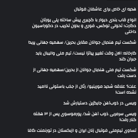
هدیه ای خاص برای عاشفان فوتبال
انواع قاب بندی دیوار با گچبری پیش ساخته پلی یورتان
دکارت؛ تحولی لوکس، فوری و بدون تخریب در دکوراسیون
داخلی
شکست تیم هندبال جوانان مقابل بحرین/ سهمیه جهانی پرید!
کارخانه: الان وقت تغییر پیاتزا نیست/ تیم ملی والیبال باید
جبران کند
شکست تیم ملی هندبال جوانان از بحرین/سهمیه جهانی از
دست رفت
علت؟ علاقه شدید مورینیو/ رئال از جذب باستونی ناامید
نشده است!
ویسی در ذوب‌آهن جایگزین دستیارش شد
ویسی سرمربی ذوب آهن شد/ پورموسوی پس از ۳ هفته
کنار رفت!
تساوی تیم‌ملی فوتبال زنان ایران و ازبکستان در تورنمنت کافا