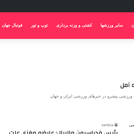
ن
سایر ورزشها
کشتی و وزنه برداری
توپ و تور
فوتبال جهان
 آمل
ان ورزشی پیشرو در خبرهای ورزشی ایران و جهان
samkia
رئیس فدراسیون والیبال: عارضه مغزی علت