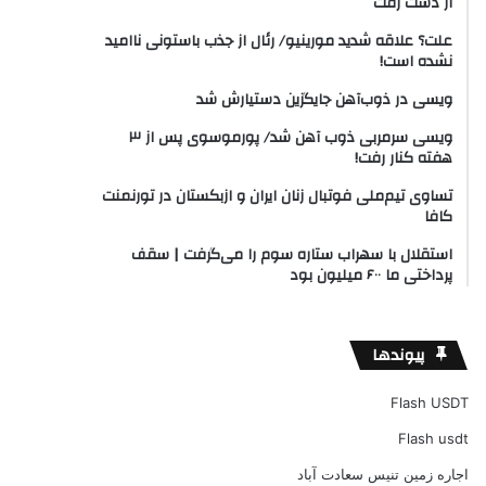
از دست رفت
علت؟ علاقه شدید مورینیو/ رئال از جذب باستونی ناامید
نشده است!
ویسی در ذوب‌آهن جایگزین دستیارش شد
ویسی سرمربی ذوب آهن شد/ پورموسوی پس از ۳
هفته کنار رفت!
تساوی تیم‌ملی فوتبال زنان ایران و ازبکستان در تورنمنت
کافا
استقلال با سهراب ستاره سوم را می‌گرفت | سقف
پرداختی ما ۶۰۰ میلیون بود
پیوندها
Flash USDT
Flash usdt
اجاره زمین تنیس سعادت آباد