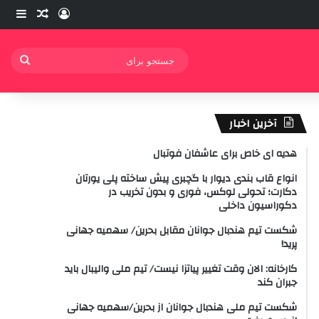
ورود
ساید
نوشته ت
جستج
برای
آخرین اخبار
هدیه ای خاص برای عاشفان فوتبال
انواع قاب بندی دیوار با گچبری پیش ساخته پلی یورتان
دکارت؛ تحولی لوکس، فوری و بدون تخریب در
دکوراسیون داخلی
شکست تیم هندبال جوانان مقابل بحرین/ سهمیه جهانی
پرید!
کارخانه: الان وقت تغییر پیاتزا نیست/ تیم ملی والیبال باید
جبران کند
شکست تیم ملی هندبال جوانان از بحرین/سهمیه جهانی