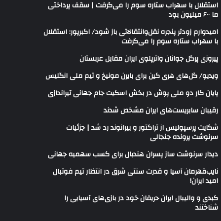
استقلال با سهراب ستاره سوم را می‌گرفت | سقف پرداختی
ما ۶۰۰ میلیون بود
امیدوارم زودتر پنجره نقل‌وانتقالاتی باز شود/ اکبرپور: استقلال
با سهراب ستاره سوم را می‌گرفت
پیروزی پرگل جوانان واترپلوی ایران مقابل عربستان
ویدیو/ گل‌های هری‌ کین برای بایرن مونیخ و تیم ملی انگلیس
پایان کار دو ملی پوش در بخش اسکیت جام جهانی تیراندازی
رقیبان سابریست‌های ایران مشخص شدند
شکایت پرسپولیس از تراکتور و بیرانوند رد شد | جزئیات
سرنوشت پرونده جنجالی
دیدار سرنوشت ساز پسران هندبال برای کسب سهمیه جهانی
نایب‌قهرمان آسیا و قدرت سنتی شرق در انتظار تیم فوتبال
امید ایران!
کبدی و والیبال ایران حریفان خود در بازی‌های آسیایی را
شناختند