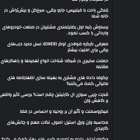
زندگی راحت با فیلیپس؛ جارو برقی، سرخ‌کن و ریش‌تراش در
خانه شما
برساوش رتبه اول رضایتمندی مشتریان در صنعت خودروهای
وارداتی را کسب نمود.
معرفی کرکره فولادی اوکر (OKER)؛ نسل جدید درب‌های
برقی برای امنیت بیشتر
حملات سایبری در شبکه: شناخت انواع تهدیدها و راهکارهای
مقابله
چگونه داده های مشتری به بهینه سازی اظهارنامه های
مالیاتی کمک می‌کنند؟
قدرت چربی سوزی ال کارنیتین چقدر است؟ بررسی تاثیر واقعی
بر کاهش وزن
میکروسمنت و تأثیر آن بر روحیه و احساس در فضا
محاسبه وزن ورق استیل: اصول، نکات مهم و چالش‌های
کاربردی
چگونه تحلیل داده به تصمیم گیری های بهتر کمک می‌کند؟