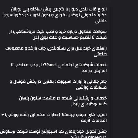
انواع قاب بندی دیوار با گچبری پیش ساخته پلی یورتان
دکارت؛ تحولی لوکس، فوری و بدون تخریب در دکوراسیون
داخلی
سوالات متداول درباره خرید و نصب گیت فروشگاهی؛ از
قیمت تا تنظیم حساسیت و علت بوق زدن
راهنمای خرید لیبل برای بسته‌بندی، چاپ بارکد و محصولات
صنعتی
خدمات شبکه‌های اجتماعی 7Panel؛ از جذب مخاطب تا
افزایش درآمد
جام جهانی با آپارات اسپورت : بهترین در پخش فوتبال و
مسابقات ورزشی
خدمات و پشتیبانی شبکه در مشهد؛ ستون پنهان
کسب‌وکارهای پایدار
آسیب های جودو چیست؟ (خطرات مهم این رشته ورزشی) +
اقدامات لازمه
جشن تحویل خودروهای کیا اسپورتیج توسط شرکت برساوش
در مهرماه برگزار شد