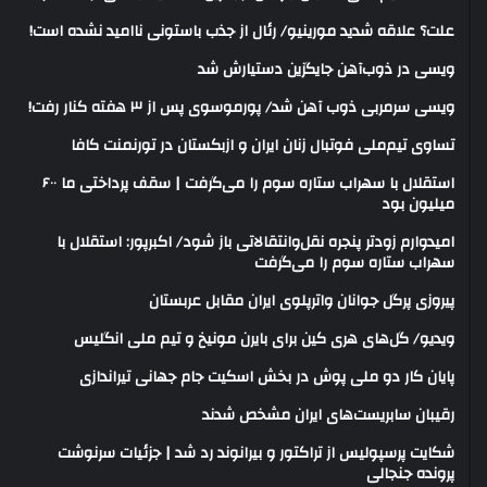
علت؟ علاقه شدید مورینیو/ رئال از جذب باستونی ناامید نشده است!
ویسی در ذوب‌آهن جایگزین دستیارش شد
ویسی سرمربی ذوب آهن شد/ پورموسوی پس از ۳ هفته کنار رفت!
تساوی تیم‌ملی فوتبال زنان ایران و ازبکستان در تورنمنت کافا
استقلال با سهراب ستاره سوم را می‌گرفت | سقف پرداختی ما ۶۰۰
میلیون بود
امیدوارم زودتر پنجره نقل‌وانتقالاتی باز شود/ اکبرپور: استقلال با
سهراب ستاره سوم را می‌گرفت
پیروزی پرگل جوانان واترپلوی ایران مقابل عربستان
ویدیو/ گل‌های هری‌ کین برای بایرن مونیخ و تیم ملی انگلیس
پایان کار دو ملی پوش در بخش اسکیت جام جهانی تیراندازی
رقیبان سابریست‌های ایران مشخص شدند
شکایت پرسپولیس از تراکتور و بیرانوند رد شد | جزئیات سرنوشت
پرونده جنجالی