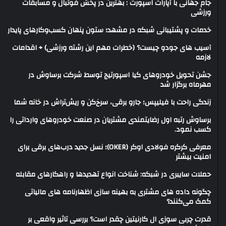
جام جهانی با آپارات اسپورت : بهترین در پخش فوتبال و مسابقات
ورزشی
خدمات و پشتیبانی شبکه در مشهد؛ ستون پنهان کسب‌وکارهای پایدار
آسیب های جودو چیست؟ (خطرات مهم این رشته ورزشی) + اقدامات
لازمه
جشن تحویل خودروهای کیا اسپورتیج توسط شرکت برساوش در
مهرماه برگزار شد
زندگی راحت با فیلیپس؛ جارو برقی، سرخ‌کن و ریش‌تراش در خانه شما
برساوش رتبه اول رضایتمندی مشتریان در صنعت خودروهای وارداتی را
کسب نمود.
معرفی کرکره فولادی اوکر (OKER)؛ نسل جدید درب‌های برقی برای
امنیت بیشتر
حملات سایبری در شبکه: شناخت انواع تهدیدها و راهکارهای مقابله
چگونه داده های مشتری به بهینه سازی اظهارنامه های مالیاتی
کمک می‌کنند؟
قدرت چربی سوزی ال کارنیتین چقدر است؟ بررسی تاثیر واقعی بر