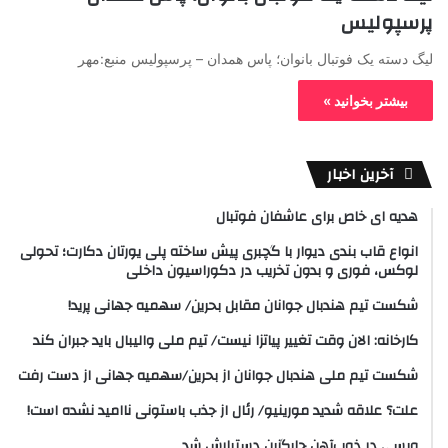
پرسپولیس
لیگ دسته یک‌ فوتبال بانوان؛ پاس همدان – پرسپولیس منبع:مهر
بیشتر بخوانید »
آخرین اخبار
هدیه ای خاص برای عاشفان فوتبال
انواع قاب بندی دیوار با گچبری پیش ساخته پلی یورتان دکارت؛ تحولی
لوکس، فوری و بدون تخریب در دکوراسیون داخلی
شکست تیم هندبال جوانان مقابل بحرین/ سهمیه جهانی پرید!
کارخانه: الان وقت تغییر پیاتزا نیست/ تیم ملی والیبال باید جبران کند
شکست تیم ملی هندبال جوانان از بحرین/سهمیه جهانی از دست رفت
علت؟ علاقه شدید مورینیو/ رئال از جذب باستونی ناامید نشده است!
ویسی در ذوب‌آهن جایگزین دستیارش شد