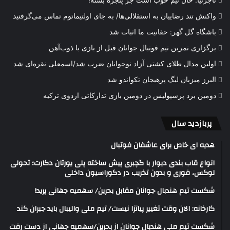
تاجرنیا: حال تیم خوب است جز پنجره بسته!
واکنش تند رضاییان به استقلالی‌ها/ به جای اولتیماتوم تماس می‌گرفتید
باشگاه گل گهر: حقانیت ما اثبات شد
برگزاری تمرین تیم فوتبال جوانان قبل از بازی با ذوب‌آهن
اولین مدال طلای کشتی آزاد نوجوانان ضرب شد/اسمعلی نقره‌ای شد
البرز میزبان لیگ پرهیجان تکواندو شد
دومین برد پرسپولیس در دومین بازی تدارکاتی اردوی ترکیه
پربازدید سال
هدیه ای خاص برای عاشفان فوتبال
انواع قاب بندی دیوار با گچبری پیش ساخته پلی یورتان دکارت؛ تحولی
لوکس، فوری و بدون تخریب در دکوراسیون داخلی
شکست تیم هندبال جوانان مقابل بحرین/ سهمیه جهانی پرید!
کارخانه: الان وقت تغییر پیاتزا نیست/ تیم ملی والیبال باید جبران کند
شکست تیم ملی هندبال جوانان از بحرین/سهمیه جهانی از دست رفت