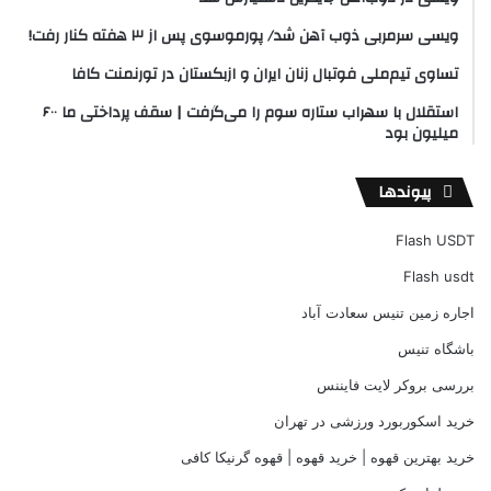
ویسی سرمربی ذوب آهن شد/ پورموسوی پس از ۳ هفته کنار رفت!
تساوی تیم‌ملی فوتبال زنان ایران و ازبکستان در تورنمنت کافا
استقلال با سهراب ستاره سوم را می‌گرفت | سقف پرداختی ما ۶۰۰
میلیون بود
پیوندها
Flash USDT
Flash usdt
اجاره زمین تنیس سعادت آباد
باشگاه تنیس
بررسی بروکر لایت فایننس
خرید اسکوربورد ورزشی در تهران
خرید بهترین قهوه | خرید قهوه | قهوه گرنیکا کافی