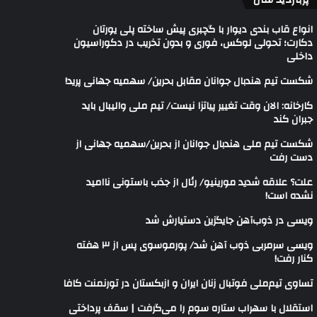
انواع قاب بندی دیوار با گچبری پیش ساخته پلی یورتان
دکارت؛ تحولی لوکس، فوری و بدون تخریب در دکوراسیون
داخلی
شکست تیم هندبال جوانان مقابل بحرین/ سهمیه جهانی پرید!
کارخانه: الان وقت تغییر پیاتزا نیست/ تیم ملی والیبال باید
جبران کند
شکست تیم ملی هندبال جوانان از بحرین/سهمیه جهانی از
دست رفت
علت؟ علاقه شدید مورینیو/ رئال از جذب باستونی ناامید
نشده است!
ویسی در ذوب‌آهن جایگزین دستیارش شد
ویسی سرمربی ذوب آهن شد/ پورموسوی پس از ۳ هفته
کنار رفت!
تساوی تیم‌ملی فوتبال زنان ایران و ازبکستان در تورنمنت کافا
استقلال با سهراب ستاره سوم را می‌گرفت | سقف پرداختی