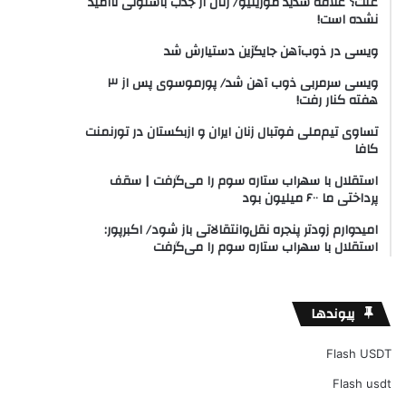
علت؟ علاقه شدید مورینیو/ رئال از جذب باستونی ناامید
نشده است!
ویسی در ذوب‌آهن جایگزین دستیارش شد
ویسی سرمربی ذوب آهن شد/ پورموسوی پس از ۳
هفته کنار رفت!
تساوی تیم‌ملی فوتبال زنان ایران و ازبکستان در تورنمنت
کافا
استقلال با سهراب ستاره سوم را می‌گرفت | سقف
پرداختی ما ۶۰۰ میلیون بود
امیدوارم زودتر پنجره نقل‌وانتقالاتی باز شود/ اکبرپور:
استقلال با سهراب ستاره سوم را می‌گرفت
پیوندها
Flash USDT
Flash usdt