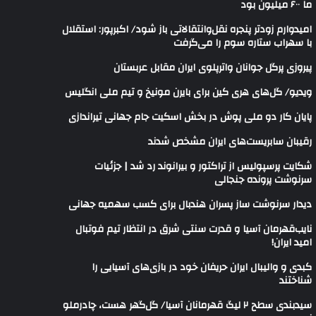
ما ۶۰۰ میلیون بود
امیدوارم زودتر پنجره نقل‌وانتقالاتی باز شود/ اکبرپور: استقلال
با سهراب ستاره سوم را می‌گرفت
پیروزی پرگل جوانان واترپلوی ایران مقابل عربستان
ویدیو/ گل‌های هری‌ کین برای بایرن مونیخ و تیم ملی انگلیس
پایان کار دو ملی پوش در بخش اسکیت جام جهانی تیراندازی
رقیبان سابریست‌های ایران مشخص شدند
شکایت پرسپولیس از تراکتور و بیرانوند رد شد | جزئیات
سرنوشت پرونده جنجالی
دیدار سرنوشت ساز پسران هندبال برای کسب سهمیه جهانی
نایب‌قهرمان آسیا و قدرت سنتی شرق در انتظار تیم فوتبال
امید ایران!
کبدی و والیبال ایران حریفان خود در بازی‌های آسیایی را
شناختند
سیدبندی سطح ۲ لیگ قهرمانان آسیا/ گل‌گهر هست، چادرملو