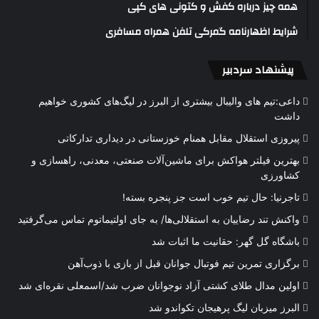
همه چیز درباره کفش و کتونی های کپی
شرایط اظهارنامه گمرکی تلفن همراه مسافری
پیشنهاد سردبیر
داعی:تیم های والیبال بیشتری از البرز در لیگ‌های کشوری خواهیم
داشت
پیروزی استقلال مقابل همنام خوزستانی در دیداری تدارکاتی
بهترین فیلتر هواکش برای ماشین‌آلات صنعتی، معدنی، راهسازی و
کشاورزی
تاجرنیا: حال تیم خوب است جز پنجره بسته!
واکنش تند رضاییان به استقلالی‌ها/ به جای اولتیماتوم تماس می‌گرفتید
باشگاه گل گهر: حقانیت ما اثبات شد
برگزاری تمرین تیم فوتبال جوانان قبل از بازی با ذوب‌آهن
اولین مدال طلای کشتی آزاد نوجوانان ضرب شد/اسمعلی نقره‌ای شد
البرز میزبان لیگ پرهیجان تکواندو شد