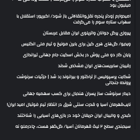
میلیون بود
امیدوارم زودتر پنجره نقل‌وانتقالاتی باز شود/ اکبرپور: استقلال با
سهراب ستاره سوم را می‌گرفت
پیروزی پرگل جوانان واترپلوی ایران مقابل عربستان
ویدیو/ گل‌های هری‌ کین برای بایرن مونیخ و تیم ملی انگلیس
پایان کار دو ملی پوش در بخش اسکیت جام جهانی تیراندازی
رقیبان سابریست‌های ایران مشخص شدند
شکایت پرسپولیس از تراکتور و بیرانوند رد شد | جزئیات سرنوشت
پرونده جنجالی
دیدار سرنوشت ساز پسران هندبال برای کسب سهمیه جهانی
نایب‌قهرمان آسیا و قدرت سنتی شرق در انتظار تیم فوتبال امید ایران!
کبدی و والیبال ایران حریفان خود در بازی‌های آسیایی را شناختند
سیدبندی سطح ۲ لیگ قهرمانان آسیا/ گل‌گهر هست، چادرملو نه