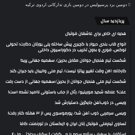
دومین برد پرسپولیس در دومین بازی تدارکاتی اردوی ترکیه
پربازدید سال
هدیه ای خاص برای عاشفان فوتبال
انواع قاب بندی دیوار با گچبری پیش ساخته پلی یورتان دکارت؛ تحولی
لوکس، فوری و بدون تخریب در دکوراسیون داخلی
شکست تیم هندبال جوانان مقابل بحرین/ سهمیه جهانی پرید!
کارخانه: الان وقت تغییر پیاتزا نیست/ تیم ملی والیبال باید جبران کند
شکست تیم ملی هندبال جوانان از بحرین/سهمیه جهانی از دست رفت
علت؟ علاقه شدید مورینیو/ رئال از جذب باستونی ناامید نشده است!
ویسی در ذوب‌آهن جایگزین دستیارش شد
ویسی سرمربی ذوب آهن شد/ پورموسوی پس از ۳ هفته کنار رفت!
تساوی تیم‌ملی فوتبال زنان ایران و ازبکستان در تورنمنت کافا
استقلال با سهراب ستاره سوم را می‌گرفت | سقف پرداختی ما ۶۰۰