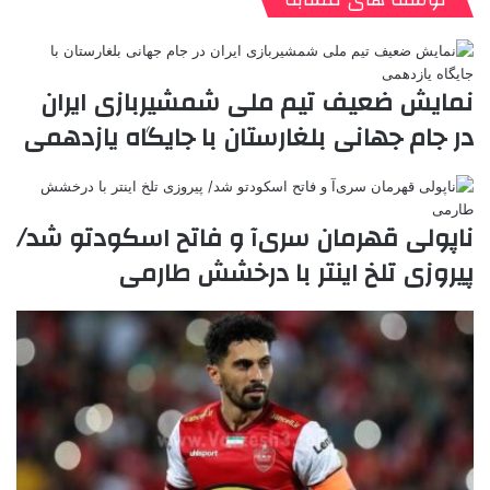
ا
د
ک
م
o
ن‌
ب
ت
ی
ن
د
n
ی
ل
ا
t
ر
ت
ر
a
م
ن
س
نمایش ضعیف تیم ملی شمشیربازی ایران
k
ه
ت
در جام‌ جهانی بلغارستان با جایگاه یازدهمی
t
e
ناپولی قهرمان سری‌آ و فاتح اسکودتو شد/
پیروزی تلخ اینتر با درخشش طارمی