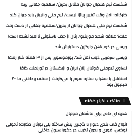
شکست تیم هندبال جوانان مقابل بحرین/ سهمیه جهانی پرید!
کارخانه: الان وقت تغییر پیاتزا نیست/ تیم ملی والیبال باید جبران کند
شکست تیم ملی هندبال جوانان از بحرین/سهمیه جهانی از دست رفت
علت؟ علاقه شدید مورینیو/ رئال از جذب باستونی ناامید نشده است!
ویسی در ذوب‌آهن جایگزین دستیارش شد
ویسی سرمربی ذوب آهن شد/ پورموسوی پس از ۳ هفته کنار رفت!
تساوی تیم‌ملی فوتبال زنان ایران و ازبکستان در تورنمنت کافا
استقلال با سهراب ستاره سوم را می‌گرفت | سقف پرداختی ما ۶۰۰
میلیون بود
منتخب اخبار هفته
هدیه ای خاص برای عاشفان فوتبال
انواع قاب بندی دیوار با گچبری پیش ساخته پلی یورتان دکارت؛ تحولی
لوکس، فوری و بدون تخریب در دکوراسیون داخلی