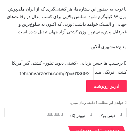
با توجه به حضور این ستاره‌ها، هر کشتی‌گیری که از ایران ملی‌پوش
وزن ۹۷ کیلوگرم شود، شانس بالایی برای کسب مدال در رقابت‌های
جهانی و المپیک خواهد داشت؛ وزنی که اکنون به شلوغ‌ترین و
غیرقابل پیش‌بینی‌ترین وزن کشتی آزاد جهان تبدیل شده است.
منبع:همشهری آنلاین
برچسب ها
حسن یزدانی -کشتی
دیوید تیلور- کشتی گیر آمریکا
کشتی فرنگی
هند
آدرس رونوشت
خواندن این مطلب 1 دقیقه زمان میبرد
فیس بوک
توییتر (X)
ل
ر
چ
ی
ت
پ
ا
ا
ر
V
ن
ا
ی
ی
د
K
پ
نوشته های مشابه