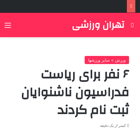
تهران ورزشی
جستجو برای
منو
ورزش > سایر ورزشها
۶ نفر برای ریاست
فدراسیون ناشنوایان
ثبت نام کردند
کمتر از یک دقیقه