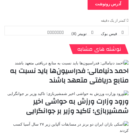
آدرس رونوشت
کمتر از یک دقیقه
فیس بوک
توییتر (X)
ل
ر
چ
ی
ت
پ
ا
ا
ر
V
ن
ا
ی
ی
د
K
پ
نوشته های مشابه
ا
د
ک
م
o
ن‌
ب
ت
ی
ن
د
n
ی
ل
ا
t
ر
ت
احمد دنیامالی: فدراسیون‌ها باید نسبت به
ر
a
م
ن
س
منابع دریافتی متعهد باشند
k
ه
ت
t
e
ورود وزارت ورزش به حواشی اخیر
شمشیربازی؛ تاکید وزیر بر جوانگرایی