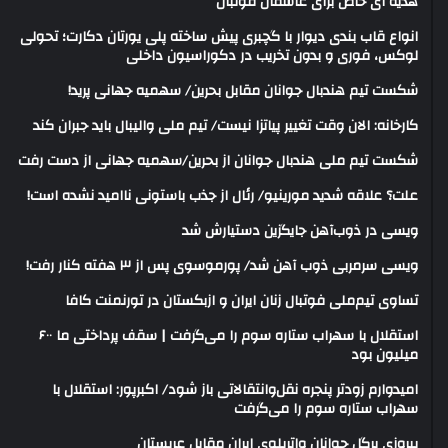
هدیه ای خاص برای عاشفان فوتبال
انواع قاب بندی دیوار با گچبری پیش ساخته پلی یورتان دکارت؛ تحولی
لوکس، فوری و بدون تخریب در دکوراسیون داخلی
شکست تیم هندبال جوانان مقابل بحرین/ سهمیه جهانی پرید!
کارخانه: الان وقت تغییر پیاتزا نیست/ تیم ملی والیبال باید جبران کند
شکست تیم ملی هندبال جوانان از بحرین/سهمیه جهانی از دست رفت
علت؟ علاقه شدید مورینیو/ رئال از جذب باستونی ناامید نشده است!
ویسی در ذوب‌آهن جایگزین دستیارش شد
ویسی سرمربی ذوب آهن شد/ پورموسوی پس از ۳ هفته کنار رفت!
تساوی تیم‌ملی فوتبال زنان ایران و ازبکستان در تورنمنت کافا
استقلال با سهراب ستاره سوم را می‌گرفت | سقف پرداختی ما ۶۰۰
میلیون بود
امیدوارم زودتر پنجره نقل‌وانتقالاتی باز شود/ اکبرپور: استقلال با
سهراب ستاره سوم را می‌گرفت
پیروزی پرگل جوانان واترپلوی ایران مقابل عربستان