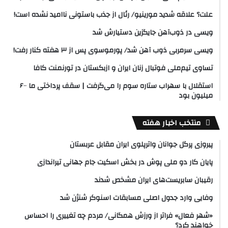
علت؟ علاقه شدید مورینیو/ رئال از جذب باستونی ناامید نشده است!
ویسی در ذوب‌آهن جایگزین دستیارش شد
ویسی سرمربی ذوب آهن شد/ پورموسوی پس از ۳ هفته کنار رفت!
تساوی تیم‌ملی فوتبال زنان ایران و ازبکستان در تورنمنت کافا
استقلال با سهراب ستاره سوم را می‌گرفت | سقف پرداختی ما ۶۰۰
میلیون بود
منتخب اخبار هفته
پیروزی پرگل جوانان واترپلوی ایران مقابل عربستان
پایان کار دو ملی پوش در بخش اسکیت جام جهانی تیراندازی
رقیبان سابریست‌های ایران مشخص شدند
وفایی وارد جدول اصلی مسابقات اسنوکر شنژن شد
«شهر فعال» فراتر از ورزش همگانی/ مردم چه تغییری را احساس
خواهند کرد؟