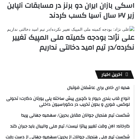
اسکی بازان ایران دو برنز در مسابقات آلپاین
زیر ۲۷ سال آسیا کسب کردند
علی نژاد: بودجه کمیته ملی المپیک تغییر
نکرده/در تیم امید دخالتی نداریم
آخرین اخبار
هدیه ای خاص برای عاشفان فوتبال
انواع قاب بندی دیوار با گچبری پیش ساخته پلی یورتان دکارت؛ تحولی
لوکس، فوری و بدون تخریب در دکوراسیون داخلی
شکست تیم هندبال جوانان مقابل بحرین/ سهمیه جهانی پرید!
کارخانه: الان وقت تغییر پیاتزا نیست/ تیم ملی والیبال باید جبران کند
شکست تیم ملی هندبال جوانان از بحرین/سهمیه جهانی از دست رفت