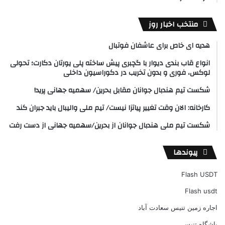
منتخب اخبار روز
هدیه ای خاص برای عاشفان فوتبال
انواع قاب بندی دیوار با گچبری پیش ساخته پلی یورتان دکارت؛ تحولی
لوکس، فوری و بدون تخریب در دکوراسیون داخلی
شکست تیم هندبال جوانان مقابل بحرین/ سهمیه جهانی پرید!
کارخانه: الان وقت تغییر پیاتزا نیست/ تیم ملی والیبال باید جبران کند
شکست تیم ملی هندبال جوانان از بحرین/سهمیه جهانی از دست رفت
پیوندها
Flash USDT
Flash usdt
اجاره زمین تنیس سعادت آباد
باشگاه تنیس