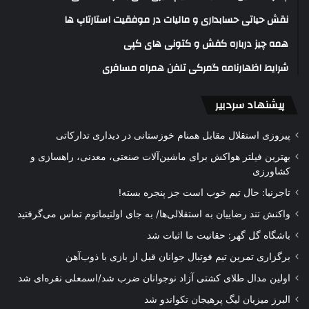
نقش حیاتی حسابداری و مالیات در موفقیت استارتاپ ها
همه چیز درباره کفش و کتونی های کپی
شرایط اظهارنامه گمرکی تلفن همراه مسافری
پیشنهاد سردبیر
پیروزی استقلال مقابل همنام خوزستانی در دیداری تدارکاتی
بهترین فیلتر هواکش برای ماشین‌آلات صنعتی، معدنی، راهسازی و
کشاورزی
تاجرنیا: حال تیم خوب است جز پنجره بسته!
واکنش تند رضاییان به استقلالی‌ها/ به جای اولتیماتوم تماس می‌گرفتید
باشگاه گل گهر: حقانیت ما اثبات شد
برگزاری تمرین تیم فوتبال جوانان قبل از بازی با ذوب‌آهن
اولین مدال طلای کشتی آزاد نوجوانان ضرب شد/اسمعلی نقره‌ای شد
البرز میزبان لیگ پرهیجان تکواندو شد