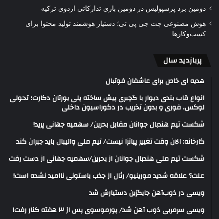
دومین برد پرسپولیس در دومین بازی تدارکاتی اردوی ترکیه
هوش مصنوعی چت جی پی تی؛ دستیار هوشمند تولید محتوا برای
کسب‌وکارها
پربازدید سال
هدیه ای خاص برای عاشفان فوتبال
انواع قاب بندی دیوار با گچبری پیش ساخته پلی یورتان دکارت؛ تحولی
لوکس، فوری و بدون تخریب در دکوراسیون داخلی
شکست تیم هندبال جوانان مقابل بحرین/ سهمیه جهانی پرید!
کارخانه: الان وقت تغییر پیاتزا نیست/ تیم ملی والیبال باید جبران کند
شکست تیم ملی هندبال جوانان از بحرین/سهمیه جهانی از دست رفت
علت؟ علاقه شدید مورینیو/ رئال از جذب باستونی ناامید نشده است!
ویسی در ذوب‌آهن جایگزین دستیارش شد
ویسی سرمربی ذوب آهن شد/ پورموسوی پس از ۳ هفته کنار رفت!