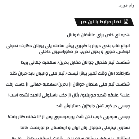
وام فوری
اخبار مرتبط با این خبر
هدیه ای خاص برای عاشفان فوتبال
انواع قاب بندی دیوار با گچبری پیش ساخته پلی یورتان دکارت؛ تحولی
لوکس، فوری و بدون تخریب در دکوراسیون داخلی
شکست تیم هندبال جوانان مقابل بحرین/ سهمیه جهانی پرید!
کارخانه: الان وقت تغییر پیاتزا نیست/ تیم ملی والیبال باید جبران کند
شکست تیم ملی هندبال جوانان از بحرین/سهمیه جهانی از دست رفت
علت؟ علاقه شدید مورینیو/ رئال از جذب باستونی ناامید نشده است!
ویسی در ذوب‌آهن جایگزین دستیارش شد
ویسی سرمربی ذوب آهن شد/ پورموسوی پس از ۳ هفته کنار رفت!
تساوی تیم‌ملی فوتبال زنان ایران و ازبکستان در تورنمنت کافا
استقلال با سهراب ستاره سوم را می‌گرفت | سقف پرداختی ما ۶۰۰