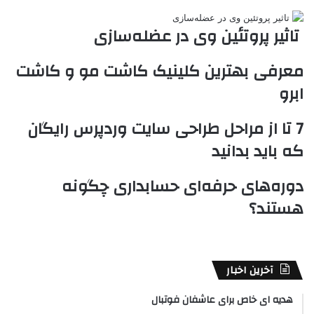
ب
ت
ی
ن
د
n
ی
ل
ا
t
ر
ت
تاثیر پروتئین وی در عضله‌سازی
ر
a
م
ن
س
k
ه
ت
معرفی بهترین کلینیک کاشت مو و کاشت
t
e
ابرو
7 تا از مراحل طراحی سایت وردپرس رایگان
که باید بدانید
دوره‌های حرفه‌ای حسابداری چگونه
هستند؟
آخرین اخبار
هدیه ای خاص برای عاشفان فوتبال