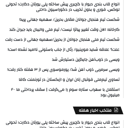
انواع قاب بندی دیوار با گچبری پیش ساخته پلی یورتان دکارت؛ تحولی
لوکس، فوری و بدون تخریب در دکوراسیون داخلی
شکست تیم هندبال جوانان مقابل بحرین/ سهمیه جهانی پرید!
کارخانه: الان وقت تغییر پیاتزا نیست/ تیم ملی والیبال باید جبران کند
شکست تیم ملی هندبال جوانان از بحرین/سهمیه جهانی از دست رفت
علت؟ علاقه شدید مورینیو/ رئال از جذب باستونی ناامید نشده است!
ویسی در ذوب‌آهن جایگزین دستیارش شد
ویسی سرمربی ذوب آهن شد/ پورموسوی پس از ۳ هفته کنار رفت!
تساوی تیم‌ملی فوتبال زنان ایران و ازبکستان در تورنمنت کافا
استقلال با سهراب ستاره سوم را می‌گرفت | سقف پرداختی ما ۶۰۰
میلیون بود
منتخب اخبار هفته
انواع قاب بندی دیوار با گچبری پیش ساخته پلی یورتان دکارت؛ تحولی