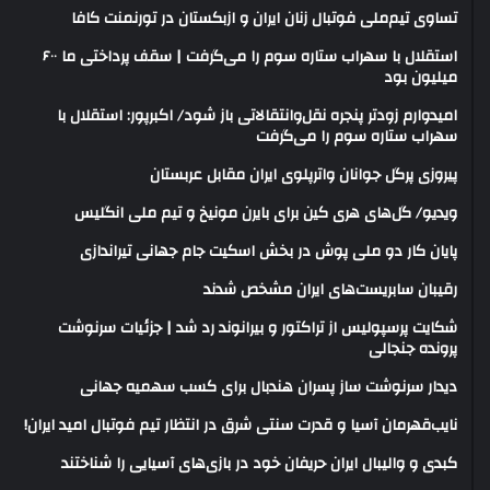
تساوی تیم‌ملی فوتبال زنان ایران و ازبکستان در تورنمنت کافا
استقلال با سهراب ستاره سوم را می‌گرفت | سقف پرداختی ما ۶۰۰
میلیون بود
امیدوارم زودتر پنجره نقل‌وانتقالاتی باز شود/ اکبرپور: استقلال با
سهراب ستاره سوم را می‌گرفت
پیروزی پرگل جوانان واترپلوی ایران مقابل عربستان
ویدیو/ گل‌های هری‌ کین برای بایرن مونیخ و تیم ملی انگلیس
پایان کار دو ملی پوش در بخش اسکیت جام جهانی تیراندازی
رقیبان سابریست‌های ایران مشخص شدند
شکایت پرسپولیس از تراکتور و بیرانوند رد شد | جزئیات سرنوشت
پرونده جنجالی
دیدار سرنوشت ساز پسران هندبال برای کسب سهمیه جهانی
نایب‌قهرمان آسیا و قدرت سنتی شرق در انتظار تیم فوتبال امید ایران!
کبدی و والیبال ایران حریفان خود در بازی‌های آسیایی را شناختند