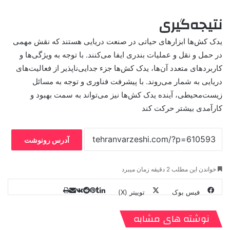
نتیجه‌گیری
یدک کش‌ها ابزارهای حیاتی در صنعت دریایی هستند که نقش مهمی
در حمل و نقل و عملیات بندری ایفا می‌کنند. با توجه به ویژگی‌ها و
کاربردهای متعدد آن‌ها، یدک کش‌ها جزء جدایی‌ناپذیر از فعالیت‌های
دریایی به شمار می‌روند. با پیشرفت فناوری و توجه به مسائل
زیست‌محیطی، آینده یدک کش‌ها نیز می‌تواند به سمت بهبود و
کارآمدی بیشتر حرکت کند
آدرس رونوشت
خواندن این مطلب 2 دقیقه زمان میبرد
فیس بوک
توییتر (X)
ل
ر
چ
ی
ت
پ
ا
ا
ر
V
ن
ا
ی
ی
د
K
پ
نوشته های مشابه
ا
د
ک
م
o
ن‌