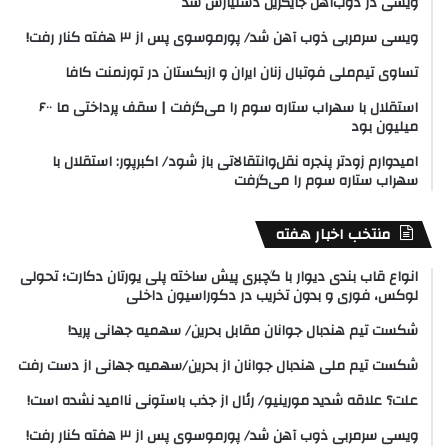
ویسی در ذوب‌آهن جایگزین دستیارش شد
ویسی سرمربی ذوب آهن شد/ پورموسوی پس از ۳ هفته کنار رفت!
تساوی تیم‌ملی فوتبال زنان ایران و ازبکستان در تورنمنت کافا
استقلال با سهراب ستاره سوم را می‌گرفت | سقف پرداختی ما ۶۰۰
میلیون بود
امیدوارم زودتر پنجره نقل‌وانتقالاتی باز شود/ اکبرپور: استقلال با
سهراب ستاره سوم را می‌گرفت
منتخب اخبار هفته
انواع قاب بندی دیوار با گچبری پیش ساخته پلی یورتان دکارت؛ تحولی
لوکس، فوری و بدون تخریب در دکوراسیون داخلی
شکست تیم هندبال جوانان مقابل بحرین/ سهمیه جهانی پرید!
شکست تیم ملی هندبال جوانان از بحرین/سهمیه جهانی از دست رفت
علت؟ علاقه شدید مورینیو/ رئال از جذب باستونی ناامید نشده است!
ویسی سرمربی ذوب آهن شد/ پورموسوی پس از ۳ هفته کنار رفت!