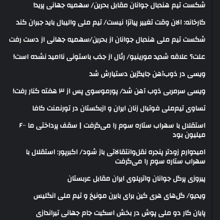
شکست تیم هندبال جوانان مقابل بحرین/ سهمیه جهانی پرید!
کارخانه: الان وقت تغییر پیاتزا نیست/ تیم ملی والیبال باید جبران کند
شکست تیم ملی هندبال جوانان از بحرین/سهمیه جهانی از دست رفت
علت؟ علاقه شدید مورینیو/ رئال از جذب باستونی ناامید نشده است!
ویسی در ذوب‌آهن جایگزین دستیارش شد
ویسی سرمربی ذوب آهن شد/ پورموسوی پس از ۳ هفته کنار رفت!
تساوی تیم‌ملی فوتبال زنان ایران و ازبکستان در تورنمنت کافا
استقلال با سهراب ستاره سوم را می‌گرفت | سقف پرداختی ما ۶۰۰
میلیون بود
امیدوارم زودتر پنجره نقل‌وانتقالاتی باز شود/ اکبرپور: استقلال با
سهراب ستاره سوم را می‌گرفت
پیروزی پرگل جوانان واترپلوی ایران مقابل عربستان
ویدیو/ گل‌های هری‌ کین برای بایرن مونیخ و تیم ملی انگلیس
پایان کار دو ملی پوش در بخش اسکیت جام جهانی تیراندازی