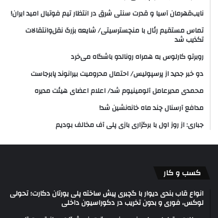
نایب‌قهرمان آسیا و قدرت سنتی شرق در انتظار تیم فوتبال امید ایران!
تماس مستقیم رئال با منچسترسیتی/ شایعه بزرگ نقل‌وانتقالات
تکذیب شد
روبرتو کارلوس به همراه رونالدو باشگاه می‌خرد
دو خبر جدید از پرسپولیس/ احتمال محرومیت بیرانوند پابرجاست
محمدی مدیرعامل آلومینیوم شد/ اعلام اعضای هیئت‌ مدیره
مدافع آرسنال چند ماه خانه‌نشین شد!
جباری: از روز اول با برگزاری بازی پلی آف مخالف بودیم
کسب و کار
انواع قاب بندی دیوار با گچبری پیش ساخته پلی یورتان دکارت؛ تحولی
لوکس، فوری و بدون تخریب در دکوراسیون داخلی