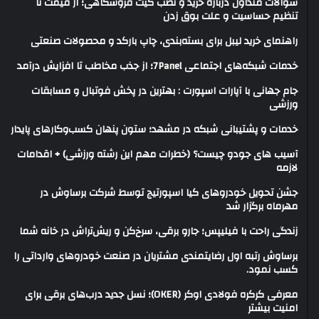
سوالات متداول درباره خرید و نصب گیت فروشگاهی؛ از قیمت تا
تنظیم حساسیت و علت بوق زدن
راهنمای خرید لیبل برای بسته‌بندی، چاپ بارکد و محصولات صنعتی
خدمات شبکه‌های اجتماعی 7Panel؛ از جذب مخاطب تا افزایش درآمد
جام جهانی با آپارات اسپورت : بهترین در پخش فوتبال و مسابقات
ورزشی
خدمات و پشتیبانی شبکه در مشهد؛ ستون پنهان کسب‌وکارهای پایدار
آسیب های جودو چیست؟ (خطرات مهم این رشته ورزشی) + اقدامات
لازمه
جشن تحویل خودروهای کیا اسپورتیج توسط شرکت برساوش در
مهرماه برگزار شد
زندگی راحت با فیلیپس؛ جارو برقی، سرخ‌کن و ریش‌تراش در خانه شما
برساوش رتبه اول رضایتمندی مشتریان در صنعت خودروهای وارداتی را
کسب نمود.
معرفی کرکره فولادی اوکر (OKER)؛ نسل جدید درب‌های برقی برای
امنیت بیشتر