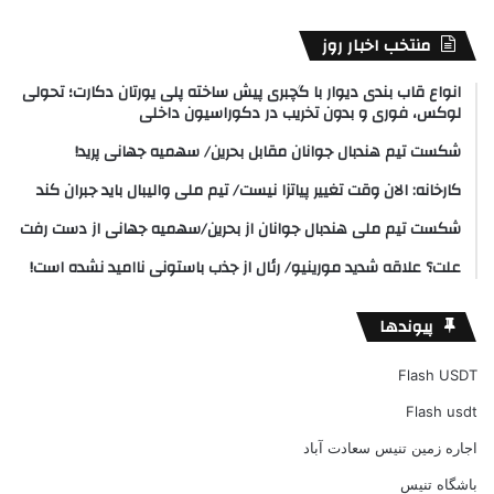
منتخب اخبار روز
انواع قاب بندی دیوار با گچبری پیش ساخته پلی یورتان دکارت؛ تحولی
لوکس، فوری و بدون تخریب در دکوراسیون داخلی
شکست تیم هندبال جوانان مقابل بحرین/ سهمیه جهانی پرید!
کارخانه: الان وقت تغییر پیاتزا نیست/ تیم ملی والیبال باید جبران کند
شکست تیم ملی هندبال جوانان از بحرین/سهمیه جهانی از دست رفت
علت؟ علاقه شدید مورینیو/ رئال از جذب باستونی ناامید نشده است!
پیوندها
Flash USDT
Flash usdt
اجاره زمین تنیس سعادت آباد
باشگاه تنیس