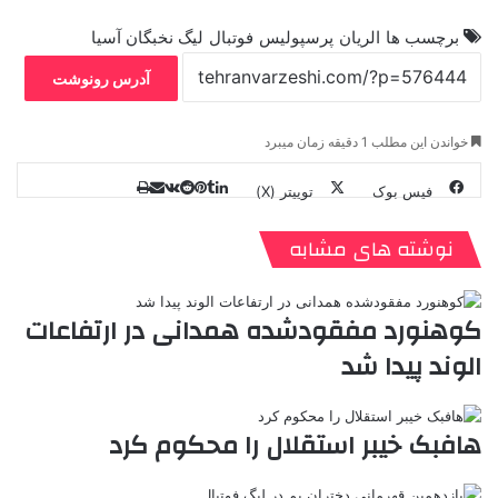
برچسب ها
الریان
پرسپولیس
فوتبال
لیگ نخبگان آسیا
آدرس رونوشت
خواندن این مطلب 1 دقیقه زمان میبرد
فیس بوک
توییتر (X)
ل
ر
چ
ی
ت
پ
ا
ا
ر
V
ن
ا
ی
ی
د
K
پ
نوشته های مشابه
ا
د
ک
م
o
ن‌
ب
ت
ی
ن
د
n
ی
ل
ا
t
ر
ت
کوهنورد مفقودشده همدانی در ارتفاعات
ر
a
م
ن
س
الوند پیدا شد
k
ه
ت
t
e
هافبک خیبر استقلال را محکوم کرد