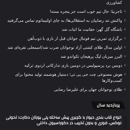
کشاورزی
تاجرنیا: حال تیم خوب است جز پنجره بسته!
واکنش تند رضاییان به استقلالی‌ها/ به جای اولتیماتوم تماس می‌گرفتید
باشگاه گل گهر: حقانیت ما اثبات شد
برگزاری تمرین تیم فوتبال جوانان قبل از بازی با ذوب‌آهن
اولین مدال طلای کشتی آزاد نوجوانان ضرب شد/اسمعلی نقره‌ای شد
البرز میزبان لیگ پرهیجان تکواندو شد
دومین برد پرسپولیس در دومین بازی تدارکاتی اردوی ترکیه
هوش مصنوعی چت جی پی تی؛ دستیار هوشمند تولید محتوا برای
کسب‌وکارها
طلای نوجوانان جهان برای علیرضا رضایی
پربازدید سال
انواع قاب بندی دیوار با گچبری پیش ساخته پلی یورتان دکارت؛ تحولی
لوکس، فوری و بدون تخریب در دکوراسیون داخلی