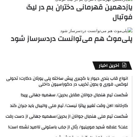
یازدهمین قهرمانی دختران بم در لیگ
فوتبال
پلی‌موث هم می‌توانست دردسرساز شود
آخرین اخبار
انواع قاب بندی دیوار با گچبری پیش ساخته پلی یورتان دکارت؛ تحولی
لوکس، فوری و بدون تخریب در دکوراسیون داخلی
شکست تیم هندبال جوانان مقابل بحرین/ سهمیه جهانی پرید!
کارخانه: الان وقت تغییر پیاتزا نیست/ تیم ملی والیبال باید جبران کند
شکست تیم ملی هندبال جوانان از بحرین/سهمیه جهانی از دست رفت
علت؟ علاقه شدید مورینیو/ رئال از جذب باستونی ناامید نشده است!