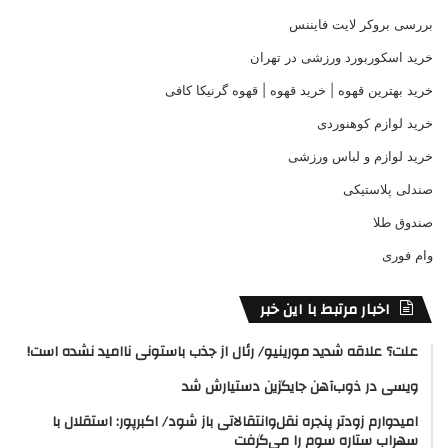
بررسی بروکر لایت فایننس
خرید اسکوربورد ورزشی در تهران
خرید بهترین قهوه | خرید قهوه | قهوه گرنیکا کافی
خرید لوازم کوهنوردی
خرید لوازم و لباس ورزشی
صندلی پلاستیکی
صندوق طلا
وام فوری
اخبار مرتبط با این خبر
علت؟ علاقه شدید مورینیو/ رئال از جذب باستونی ناامید نشده است!
ویسی در ذوب‌آهن جایگزین دستیارش شد
امیدوارم زودتر پنجره نقل‌وانتقالاتی باز شود/ اکبرپور: استقلال با
سهراب ستاره سوم را می‌گرفت