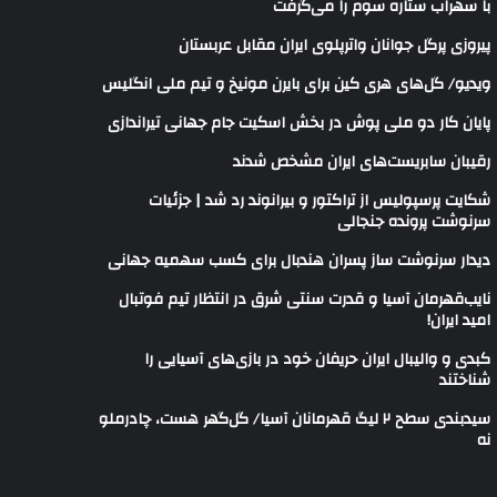
با سهراب ستاره سوم را می‌گرفت
پیروزی پرگل جوانان واترپلوی ایران مقابل عربستان
ویدیو/ گل‌های هری‌ کین برای بایرن مونیخ و تیم ملی انگلیس
پایان کار دو ملی پوش در بخش اسکیت جام جهانی تیراندازی
رقیبان سابریست‌های ایران مشخص شدند
شکایت پرسپولیس از تراکتور و بیرانوند رد شد | جزئیات
سرنوشت پرونده جنجالی
دیدار سرنوشت ساز پسران هندبال برای کسب سهمیه جهانی
نایب‌قهرمان آسیا و قدرت سنتی شرق در انتظار تیم فوتبال
امید ایران!
کبدی و والیبال ایران حریفان خود در بازی‌های آسیایی را
شناختند
سیدبندی سطح ۲ لیگ قهرمانان آسیا/ گل‌گهر هست، چادرملو
نه