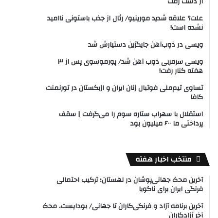
از دست رفت
علت؟ علاقه شدید مورینیو/ رئال از جذب باستونی ناامید
نشده است!
ویسی در ذوب‌آهن جایگزین دستیارش شد
ویسی سرمربی ذوب آهن شد/ پورموسوی پس از ۳
هفته کنار رفت!
تساوی تیم‌ملی فوتبال زنان ایران و ازبکستان در تورنمنت
کافا
استقلال با سهراب ستاره سوم را می‌گرفت | سقف
پرداختی ما ۶۰۰ میلیون بود
منتخب اخبار هفته
آخرین محک جهانی‌پوشان در لهستان؛ ترکیب احتمالی
فرنگی ایران برای ناگویا
آخرین برنامه آزاد و فرنگی‌کاران تا جهانی/ بوداپست، محک
آخر آزادکاران