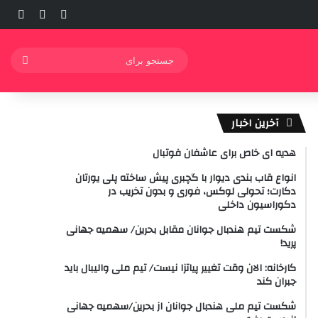
ورود
ساید
نوشته ت
جستج
برای
آخرین اخبار
هدیه ای خاص برای عاشفان فوتبال
انواع قاب بندی دیوار با گچبری پیش ساخته پلی یورتان
دکارت؛ تحولی لوکس، فوری و بدون تخریب در
دکوراسیون داخلی
شکست تیم هندبال جوانان مقابل بحرین/ سهمیه جهانی
پرید!
کارخانه: الان وقت تغییر پیاتزا نیست/ تیم ملی والیبال باید
جبران کند
شکست تیم ملی هندبال جوانان از بحرین/سهمیه جهانی