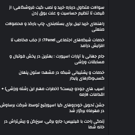
سوالات متداول درباره خرید و نصب گیت فروشگاهی؛ از
قیمت تا تنظیم حساسیت و علت بوق زدن
راهنمای خرید لیبل برای بسته‌بندی، چاپ بارکد و محصولات
صنعتی
خدمات شبکه‌های اجتماعی 7Panel؛ از جذب مخاطب تا
افزایش درآمد
جام جهانی با آپارات اسپورت : بهترین در پخش فوتبال و
مسابقات ورزشی
خدمات و پشتیبانی شبکه در مشهد؛ ستون پنهان
کسب‌وکارهای پایدار
آسیب های جودو چیست؟ (خطرات مهم این رشته ورزشی) +
اقدامات لازمه
جشن تحویل خودروهای کیا اسپورتیج توسط شرکت برساوش
در مهرماه برگزار شد
زندگی راحت با فیلیپس؛ جارو برقی، سرخ‌کن و ریش‌تراش در
خانه شما