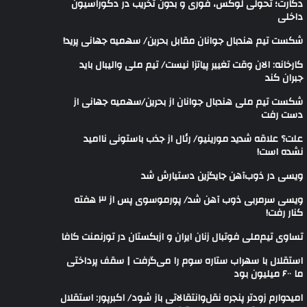
دکارت؛ تحولی لوکس، فوری و بدون تخریب در دکوراسیون
داخلی
شکست تیم هندبال جوانان مقابل بحرین/ سهمیه جهانی پرید!
کارخانه: الان وقت تغییر پیاتزا نیست/ تیم ملی والیبال باید
جبران کند
شکست تیم ملی هندبال جوانان از بحرین/سهمیه جهانی از
دست رفت
علت؟ علاقه شدید مورینیو/ رئال از جذب باستونی ناامید
نشده است!
ویسی در ذوب‌آهن جایگزین دستیارش شد
ویسی سرمربی ذوب آهن شد/ پورموسوی پس از ۳ هفته
کنار رفت!
تساوی تیم‌ملی فوتبال زنان ایران و ازبکستان در تورنمنت کافا
استقلال با سهراب ستاره سوم را می‌گرفت | سقف پرداختی
ما ۶۰۰ میلیون بود
امیدوارم زودتر پنجره نقل‌وانتقالاتی باز شود/ اکبرپور: استقلال