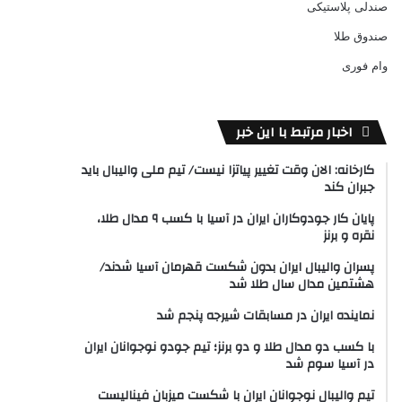
صندلی پلاستیکی
صندوق طلا
وام فوری
اخبار مرتبط با این خبر
کارخانه: الان وقت تغییر پیاتزا نیست/ تیم ملی والیبال باید
جبران کند
پایان کار جودوکاران ایران در آسیا با کسب ۹ مدال طلا،
نقره و برنز
پسران والیبال ایران بدون شکست قهرمان آسیا شدند/
هشتمین مدال سال طلا شد
نماینده ایران در مسابقات شیرجه پنجم شد
با کسب دو مدال طلا و دو برنز؛ تیم جودو نوجوانان ایران
در آسیا سوم شد
تیم والیبال نوجوانان ایران با شکست میزبان فینالیست