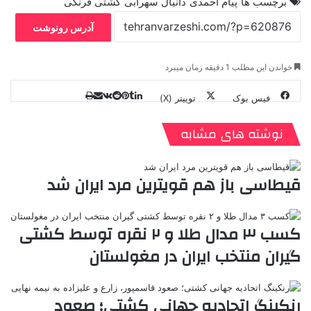
برچسب ها
پیام احمدی
دانیال سهرابی
کشتی فرنگی
آدرس رونوشت
خواندن این مطلب 1 دقیقه زمان میبرد
فیس بوک
توییتر (X)
ل
ر
چ
ی
ت
پ
ا
ا
ر
V
ن
ا
ی
ی
د
K
پ
نوشته های مشابه
ا
د
ک
م
o
ن‌
ب
ت
ی
ن
د
n
ی
ل
ا
t
ر
ت
قیطاسی باز هم قویترین مرد ایران شد
ر
a
م
ن
س
k
ه
ت
t
کسب ۳ مدال طلا و ۲ نقره توسط کشتی
e
گیران منتخب ایران در مغولستان
رنکینگ اتحادیه جهانی کشتی؛ صعود