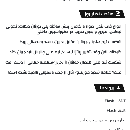
منتخب اخبار روز
انواع قاب بندی دیوار با گچبری پیش ساخته پلی یورتان دکارت؛ تحولی
لوکس، فوری و بدون تخریب در دکوراسیون داخلی
شکست تیم هندبال جوانان مقابل بحرین/ سهمیه جهانی پرید!
کارخانه: الان وقت تغییر پیاتزا نیست/ تیم ملی والیبال باید جبران کند
شکست تیم ملی هندبال جوانان از بحرین/سهمیه جهانی از دست رفت
علت؟ علاقه شدید مورینیو/ رئال از جذب باستونی ناامید نشده است!
پیوندها
Flash USDT
Flash usdt
اجاره زمین تنیس سعادت آباد
باشگاه تنیس