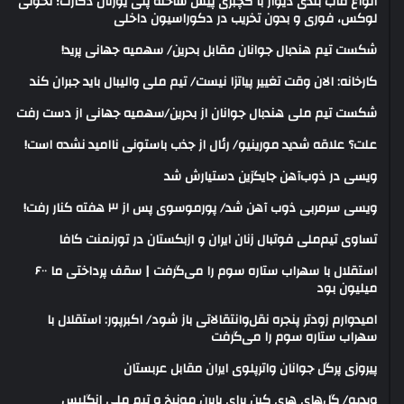
انواع قاب بندی دیوار با گچبری پیش ساخته پلی یورتان دکارت؛ تحولی
لوکس، فوری و بدون تخریب در دکوراسیون داخلی
شکست تیم هندبال جوانان مقابل بحرین/ سهمیه جهانی پرید!
کارخانه: الان وقت تغییر پیاتزا نیست/ تیم ملی والیبال باید جبران کند
شکست تیم ملی هندبال جوانان از بحرین/سهمیه جهانی از دست رفت
علت؟ علاقه شدید مورینیو/ رئال از جذب باستونی ناامید نشده است!
ویسی در ذوب‌آهن جایگزین دستیارش شد
ویسی سرمربی ذوب آهن شد/ پورموسوی پس از ۳ هفته کنار رفت!
تساوی تیم‌ملی فوتبال زنان ایران و ازبکستان در تورنمنت کافا
استقلال با سهراب ستاره سوم را می‌گرفت | سقف پرداختی ما ۶۰۰
میلیون بود
امیدوارم زودتر پنجره نقل‌وانتقالاتی باز شود/ اکبرپور: استقلال با
سهراب ستاره سوم را می‌گرفت
پیروزی پرگل جوانان واترپلوی ایران مقابل عربستان
ویدیو/ گل‌های هری‌ کین برای بایرن مونیخ و تیم ملی انگلیس