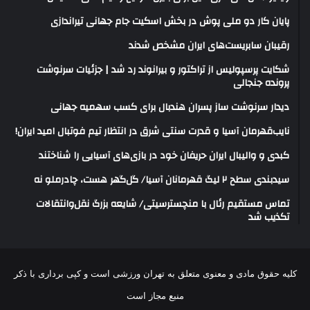
پایان کار دو ملی پوش در بخش اسکیت جام جهانی تیراندازی
رقیبان سابریست‌های ایران مشخص شدند
شکایت پرسپولیس از تراکتور و بیرانوند رد شد | جزئیات سرنوشت
پرونده جنجالی
دیدار سرنوشت ساز پسران هندبال برای کسب سهمیه جهانی
نایب‌قهرمان آسیا و قدرت سنتی شرق در انتظار تیم فوتبال امید ایران!
کبدی و والیبال ایران حریفان خود در بازی‌های آسیایی را شناختند
سیدبندی سطح ۲ لیگ قهرمانان آسیا/ گل‌گهر هست، چادرملو نه
تماس مستقیم رئال با منچسترسیتی/ شایعه بزرگ نقل‌وانتقالات
تکذیب شد
کلیه حقوق مادی و معنوی متعلق به تهران ورزشی است و کپی برداری با ذکر
منبع مجاز است