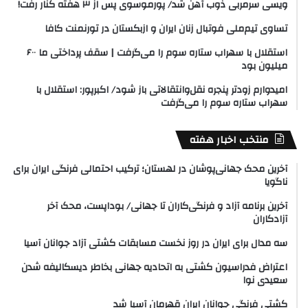
ویسی سرمربی ذوب آهن شد/ پورموسوی پس از ۳ هفته کنار رفت!
تساوی تیم‌ملی فوتبال زنان ایران و ازبکستان در تورنمنت کافا
استقلال با سهراب ستاره سوم را می‌گرفت | سقف پرداختی ما ۶۰۰
میلیون بود
امیدوارم زودتر پنجره نقل‌وانتقالاتی باز شود/ اکبرپور: استقلال با
سهراب ستاره سوم را می‌گرفت
منتخب اخبار هفته
آخرین محک جهانی‌پوشان در لهستان؛ ترکیب احتمالی فرنگی ایران برای
ناگویا
آخرین برنامه آزاد و فرنگی‌کاران تا جهانی/ بوداپست، محک آخر
آزادکاران
سه مدال برای ایران در روز نخست مسابقات کشتی آزاد جوانان آسیا
اعتراض فدراسیون کشتی به اتحادیه جهانی بخاطر دیسکالیفه شدن
سعیدی نوا
کشتی فرنگی جوانان ایران قهرمان آسیا شد