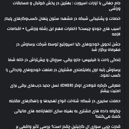
جام جهانی با آپارات اسپورت : بهترین در پخش فوتبال و مسابقات
ورزشی
خدمات و پشتیبانی شبکه در مشهد؛ ستون پنهان کسب‌وکارهای پایدار
آسیب های جودو چیست؟ (خطرات مهم این رشته ورزشی) + اقدامات
لازمه
جشن تحویل خودروهای کیا اسپورتیج توسط شرکت برساوش در
مهرماه برگزار شد
زندگی راحت با فیلیپس؛ جارو برقی، سرخ‌کن و ریش‌تراش در خانه شما
برساوش رتبه اول رضایتمندی مشتریان در صنعت خودروهای وارداتی را
کسب نمود.
معرفی کرکره فولادی اوکر (OKER)؛ نسل جدید درب‌های برقی برای
امنیت بیشتر
حملات سایبری در شبکه: شناخت انواع تهدیدها و راهکارهای مقابله
چگونه داده های مشتری به بهینه سازی اظهارنامه های مالیاتی
کمک می‌کنند؟
قدرت چربی سوزی ال کارنیتین چقدر است؟ بررسی تاثیر واقعی بر