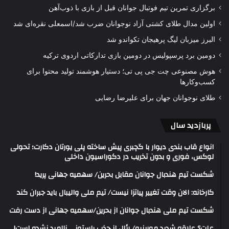
برگزاری تمرین تیم فوتبال جوانان قبل از بازی با ذوب‌آهن
اولین مدال طلای کشتی آزاد نوجوانان ضرب شد/اسمعلی نقره‌ای شد
البرز میزبان لیگ پرهیجان تکواندو شد
دومین برد پرسپولیس در دومین بازی تدارکاتی اردوی ترکیه
هوش مصنوعی چت جی پی تی؛ دستیار هوشمند تولید محتوا برای
کسب‌وکارها
طلای نوجوانان جهان برای علیرضا رضایی
پربازدید سال
انواع قاب بندی دیوار با گچبری پیش ساخته پلی یورتان دکارت؛ تحولی
لوکس، فوری و بدون تخریب در دکوراسیون داخلی
شکست تیم هندبال جوانان مقابل بحرین/ سهمیه جهانی پرید!
کارخانه: الان وقت تغییر پیاتزا نیست/ تیم ملی والیبال باید جبران کند
شکست تیم ملی هندبال جوانان از بحرین/سهمیه جهانی از دست رفت
علت؟ علاقه شدید مورینیو/ رئال از جذب باستونی ناامید نشده است!