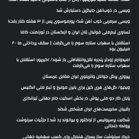
ویسی در ذوب‌آهن جایگزین دستیارش شد
ویسی سرمربی ذوب آهن شد/ پورموسوی پس از ۳ هفته کنار رفت!
تساوی تیم‌ملی فوتبال زنان ایران و ازبکستان در تورنمنت کافا
استقلال با سهراب ستاره سوم را می‌گرفت | سقف پرداختی ما ۶۰۰
میلیون بود
امیدوارم زودتر پنجره نقل‌وانتقالاتی باز شود/ اکبرپور: استقلال با
سهراب ستاره سوم را می‌گرفت
پیروزی پرگل جوانان واترپلوی ایران مقابل عربستان
ویدیو/ گل‌های هری‌ کین برای بایرن مونیخ و تیم ملی انگلیس
پایان کار دو ملی پوش در بخش اسکیت جام جهانی تیراندازی
رقیبان سابریست‌های ایران مشخص شدند
شکایت پرسپولیس از تراکتور و بیرانوند رد شد | جزئیات سرنوشت
پرونده جنجالی
دیدار سرنوشت ساز پسران هندبال برای کسب سهمیه جهانی