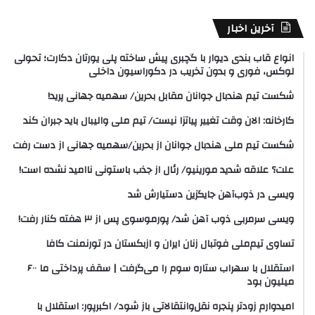
آخرین اخبار
انواع قاب بندی دیوار با گچبری پیش ساخته پلی یورتان دکارت؛ تحولی
لوکس، فوری و بدون تخریب در دکوراسیون داخلی
شکست تیم هندبال جوانان مقابل بحرین/ سهمیه جهانی پرید!
کارخانه: الان وقت تغییر پیاتزا نیست/ تیم ملی والیبال باید جبران کند
شکست تیم ملی هندبال جوانان از بحرین/سهمیه جهانی از دست رفت
علت؟ علاقه شدید مورینیو/ رئال از جذب باستونی ناامید نشده است!
ویسی در ذوب‌آهن جایگزین دستیارش شد
ویسی سرمربی ذوب آهن شد/ پورموسوی پس از ۳ هفته کنار رفت!
تساوی تیم‌ملی فوتبال زنان ایران و ازبکستان در تورنمنت کافا
استقلال با سهراب ستاره سوم را می‌گرفت | سقف پرداختی ما ۶۰۰
میلیون بود
امیدوارم زودتر پنجره نقل‌وانتقالاتی باز شود/ اکبرپور: استقلال با