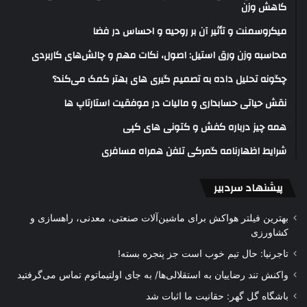
کاهش وزن
میکروسمنت و تأثیر آن بر روحیه و احساس در فضا
محاسبه وزن ورق استیل: اصول، نکات مهم و چالش‌های کاربردی
چگونه تحلیل داده به تصمیم گیری های بهتر کمک می‌کند؟
نقش حیاتی حسابداری و مالیات در موفقیت استارتاپ ها
همه چیز درباره کفش و کتونی های کپی
شرایط اظهارنامه گمرکی تلفن همراه مسافری
پیشنهاد سردبیر
بهترین فیلتر هواکش برای ماشین‌آلات صنعتی، معدنی، راهسازی و
کشاورزی
تاجرنیا: حال تیم خوب است جز پنجره بسته!
واکنش تند رضاییان به استقلالی‌ها/ به جای اولتیماتوم تماس می‌گرفتید
باشگاه گل گهر: حقانیت ما اثبات شد