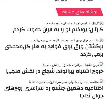
ی
ت
پ
ا
ا
ر
V
ن
ا
ی
ی
د
K
پ
نوشته های مشابه
ا
د
ک
م
o
ن‌
ب
ت
ی
ن
د
n
ی
ل
ا
t
ر
ت
کارتال: یواخیم لو را به ایران دعوت کردم
ر
a
م
ن
س
k
ه
ت
t
برگشتن ورق برای فولاد به هنر گل‌محمدی
e
برمی‌گردد
خروج اشتباه بیرانوند، شجاع در نقش منجی!
اختتامیه دهمین جشنواره سراسری زوج‌های
جوان نداجا