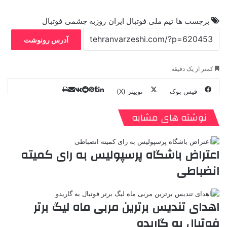
برچسب ها
تیم ملی فوتبال ایران
روزبه چشمی
فوتبال
آدرس رونوشت
کمتر از یک دقیقه
فیس بوک
توییتر (X)
ل
ر
چ
ی
ت
پ
ا
ا
ر
V
ن
ا
ی
ی
د
K
پ
نوشته های مشابه
ا
د
ک
م
o
ن‌
ب
ت
ی
ن
د
n
ی
ل
ا
t
ر
ت
اعتراض باشگاه پرسپولیس به رای کمیته
ر
a
م
ن
س
انضباطی
k
ه
ت
t
e
اهدای تندیس برترین مربی ماه لیگ برتر
فوتبال به گاریدو