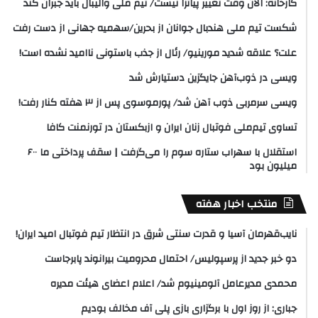
کارخانه: الان وقت تغییر پیاتزا نیست/ تیم ملی والیبال باید جبران کند
شکست تیم ملی هندبال جوانان از بحرین/سهمیه جهانی از دست رفت
علت؟ علاقه شدید مورینیو/ رئال از جذب باستونی ناامید نشده است!
ویسی در ذوب‌آهن جایگزین دستیارش شد
ویسی سرمربی ذوب آهن شد/ پورموسوی پس از ۳ هفته کنار رفت!
تساوی تیم‌ملی فوتبال زنان ایران و ازبکستان در تورنمنت کافا
استقلال با سهراب ستاره سوم را می‌گرفت | سقف پرداختی ما ۶۰۰
میلیون بود
منتخب اخبار هفته
نایب‌قهرمان آسیا و قدرت سنتی شرق در انتظار تیم فوتبال امید ایران!
دو خبر جدید از پرسپولیس/ احتمال محرومیت بیرانوند پابرجاست
محمدی مدیرعامل آلومینیوم شد/ اعلام اعضای هیئت‌ مدیره
جباری: از روز اول با برگزاری بازی پلی آف مخالف بودیم