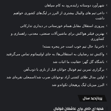
شهرآورد دوستانه زاینده‌رود به کام سپاهان
داعی:تیم های والیبال بیشتری از البرز در لیگ‌های کشوری خواهیم
داشت
پیروزی استقلال مقابل همنام خوزستانی در دیداری تدارکاتی
بهترین فیلتر هواکش برای ماشین‌آلات صنعتی، معدنی، راهسازی و
کشاورزی
تاجرنیا: حال تیم خوب است جز پنجره بسته!
واکنش تند رضاییان به استقلالی‌ها/ به جای اولتیماتوم تماس می‌گرفتید
باشگاه گل گهر: حقانیت ما اثبات شد
برگزاری تمرین تیم فوتبال جوانان قبل از بازی با ذوب‌آهن
اولین مدال طلای کشتی آزاد نوجوانان ضرب شد/اسمعلی نقره‌ای شد
البرز میزبان لیگ پرهیجان تکواندو شد
پربازدید سال
هدیه ای خاص برای عاشفان فوتبال