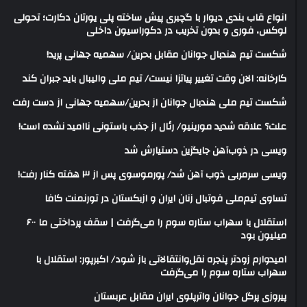
انواع قاب بندی دیوار با گچبری پیش ساخته پلی یورتان دکارت؛ تحولی
لوکس، فوری و بدون تخریب در دکوراسیون داخلی
شکست تیم هندبال جوانان مقابل بحرین/ سهمیه جهانی پرید!
کارخانه: الان وقت تغییر پیاتزا نیست/ تیم ملی والیبال باید جبران کند
شکست تیم ملی هندبال جوانان از بحرین/سهمیه جهانی از دست رفت
علت؟ علاقه شدید مورینیو/ رئال از جذب باستونی ناامید نشده است!
ویسی در ذوب‌آهن جایگزین دستیارش شد
ویسی سرمربی ذوب آهن شد/ پورموسوی پس از ۳ هفته کنار رفت!
تساوی تیم‌ملی فوتبال زنان ایران و ازبکستان در تورنمنت کافا
استقلال با سهراب ستاره سوم را می‌گرفت | سقف پرداختی ما ۶۰۰
میلیون بود
امیدوارم زودتر پنجره نقل‌وانتقالاتی باز شود/ اکبرپور: استقلال با
سهراب ستاره سوم را می‌گرفت
پیروزی پرگل جوانان واترپلوی ایران مقابل عربستان