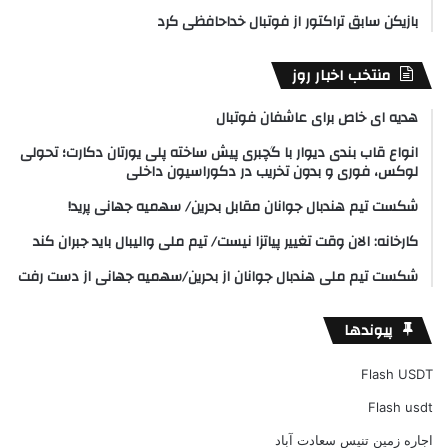
بازیکن سابق تراکتور از فوتبال خداحافظی کرد
منتخب اخبار روز
هدیه ای خاص برای عاشفان فوتبال
انواع قاب بندی دیوار با گچبری پیش ساخته پلی یورتان دکارت؛ تحولی
لوکس، فوری و بدون تخریب در دکوراسیون داخلی
شکست تیم هندبال جوانان مقابل بحرین/ سهمیه جهانی پرید!
کارخانه: الان وقت تغییر پیاتزا نیست/ تیم ملی والیبال باید جبران کند
شکست تیم ملی هندبال جوانان از بحرین/سهمیه جهانی از دست رفت
پیوندها
Flash USDT
Flash usdt
اجاره زمین تنیس سعادت آباد