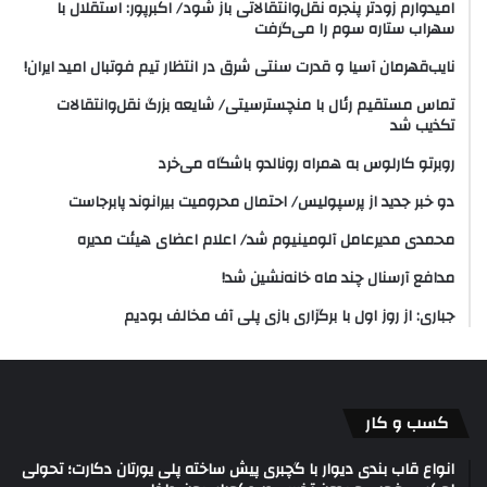
امیدوارم زودتر پنجره نقل‌وانتقالاتی باز شود/ اکبرپور: استقلال با
سهراب ستاره سوم را می‌گرفت
نایب‌قهرمان آسیا و قدرت سنتی شرق در انتظار تیم فوتبال امید ایران!
تماس مستقیم رئال با منچسترسیتی/ شایعه بزرگ نقل‌وانتقالات
تکذیب شد
روبرتو کارلوس به همراه رونالدو باشگاه می‌خرد
دو خبر جدید از پرسپولیس/ احتمال محرومیت بیرانوند پابرجاست
محمدی مدیرعامل آلومینیوم شد/ اعلام اعضای هیئت‌ مدیره
مدافع آرسنال چند ماه خانه‌نشین شد!
جباری: از روز اول با برگزاری بازی پلی آف مخالف بودیم
کسب و کار
انواع قاب بندی دیوار با گچبری پیش ساخته پلی یورتان دکارت؛ تحولی