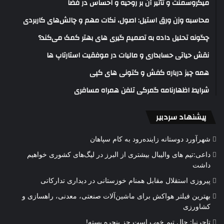
میکروسمنت و تأثیر آن بر روحیه و احساس در فضا
محاسبه وزن ورق استیل: اصول، نکات مهم و چالش‌های کاربردی
چگونه تحلیل داده به تصمیم گیری های بهتر کمک می‌کند؟
نقش حیاتی حسابداری و مالیات در موفقیت استارتاپ ها
همه چیز درباره کفش و کتونی های کپی
شرایط اظهارنامه گمرکی تلفن همراه مسافری
پیشنهاد سردبیر
شهرآورد دوستانه زاینده‌رود به کام سپاهان
داعی:تیم های والیبال بیشتری از البرز در لیگ‌های کشوری خواهیم
داشت
پیروزی استقلال مقابل همنام خوزستانی در دیداری تدارکاتی
بهترین فیلتر هواکش برای ماشین‌آلات صنعتی، معدنی، راهسازی و
کشاورزی
تاجرنیا: حال تیم خوب است جز پنجره بسته!