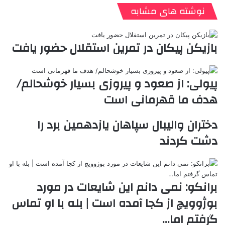
ن
ا
ی
ی
د
K
پ
نوشته های مشابه
ا
د
ک
م
o
ن‌
ب
ت
ی
ن
د
n
ی
ل
ا
t
ر
ت
بازیکن پیکان در تمرین استقلال حضور یافت
ر
a
م
ن
س
k
ه
ت
t
پیولی: از صعود و پیروزی بسیار خوشحالم/
e
هدف ما قهرمانی است
دختران والیبال سپاهان یازدهمین برد را
دشت کردند
برانکو: نمی دانم این شایعات در مورد
بوژوویچ از کجا آمده است | بله با او تماس
گرفتم اما…