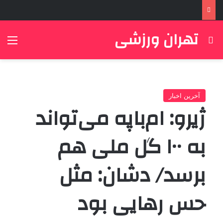
تهران ورزشی
جستجو برای
منو
آخرین اخبار
ژیرو: ام‌باپه می‌تواند
به ۱۰۰ گل ملی هم
برسد/ دشان: مثل
حس رهایی بود