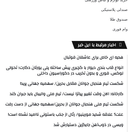
صندلی پلاستیکی
صندوق طلا
وام فوری
اخبار مرتبط با این خبر
هدیه ای خاص برای عاشفان فوتبال
انواع قاب بندی دیوار با گچبری پیش ساخته پلی یورتان دکارت؛ تحولی
لوکس، فوری و بدون تخریب در دکوراسیون داخلی
شکست تیم هندبال جوانان مقابل بحرین/ سهمیه جهانی پرید!
کارخانه: الان وقت تغییر پیاتزا نیست/ تیم ملی والیبال باید جبران کند
شکست تیم ملی هندبال جوانان از بحرین/سهمیه جهانی از دست رفت
علت؟ علاقه شدید مورینیو/ رئال از جذب باستونی ناامید نشده است!
ویسی در ذوب‌آهن جایگزین دستیارش شد