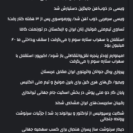
ویسی در ذوب‌آهن جایگزین دستیارش شد
ویسی سرمربی ذوب آهن شد/ پورموسوی پس از ۳ هفته کنار رفت!
تساوی تیم‌ملی فوتبال زنان ایران و ازبکستان در تورنمنت کافا
استقلال با سهراب ستاره سوم را می‌گرفت | سقف پرداختی ما ۶۰۰
میلیون بود
امیدوارم زودتر پنجره نقل‌وانتقالاتی باز شود/ اکبرپور: استقلال با
سهراب ستاره سوم را می‌گرفت
پیروزی پرگل جوانان واترپلوی ایران مقابل عربستان
ویدیو/ گل‌های هری‌ کین برای بایرن مونیخ و تیم ملی انگلیس
پایان کار دو ملی پوش در بخش اسکیت جام جهانی تیراندازی
رقیبان سابریست‌های ایران مشخص شدند
شکایت پرسپولیس از تراکتور و بیرانوند رد شد | جزئیات سرنوشت
پرونده جنجالی
دیدار سرنوشت ساز پسران هندبال برای کسب سهمیه جهانی