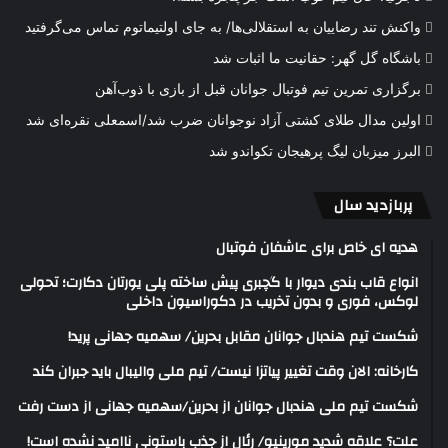
واکنش تند رضاییان به استقلالی‌ها/ به جای اولتیماتوم تماس می‌گرفتید
باشگاه گل گهر: حقانیت ما اثبات شد
برگزاری تمرین تیم فوتبال جوانان قبل از بازی با ذوب‌آهن
اولین مدال طلای کشتی آزاد نوجوانان ضرب شد/اسمعلی نقره‌ای شد
البرز میزبان لیگ پرهیجان تکواندو شد
پربازدید سال
هدیه ای خاص برای عاشفان فوتبال
انواع قاب بندی دیوار با گچبری پیش ساخته پلی یورتان دکارت؛ تحولی
لوکس، فوری و بدون تخریب در دکوراسیون داخلی
شکست تیم هندبال جوانان مقابل بحرین/ سهمیه جهانی پرید!
کارخانه: الان وقت تغییر پیاتزا نیست/ تیم ملی والیبال باید جبران کند
شکست تیم ملی هندبال جوانان از بحرین/سهمیه جهانی از دست رفت
علت؟ علاقه شدید مورینیو/ رئال از جذب باستونی ناامید نشده است!