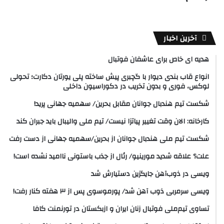
آخرین اخبار
هدیه ای خاص برای عاشفان فوتبال
انواع قاب بندی دیوار با گچبری پیش ساخته پلی یورتان دکارت؛ تحولی
لوکس، فوری و بدون تخریب در دکوراسیون داخلی
شکست تیم هندبال جوانان مقابل بحرین/ سهمیه جهانی پرید!
کارخانه: الان وقت تغییر پیاتزا نیست/ تیم ملی والیبال باید جبران کند
شکست تیم ملی هندبال جوانان از بحرین/سهمیه جهانی از دست رفت
علت؟ علاقه شدید مورینیو/ رئال از جذب باستونی ناامید نشده است!
ویسی در ذوب‌آهن جایگزین دستیارش شد
ویسی سرمربی ذوب آهن شد/ پورموسوی پس از ۳ هفته کنار رفت!
تساوی تیم‌ملی فوتبال زنان ایران و ازبکستان در تورنمنت کافا