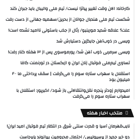
کارخانه: الان وقت تغییر پیاتزا نیست/ تیم ملی والیبال باید جبران کند
شکست تیم ملی هندبال جوانان از بحرین/سهمیه جهانی از دست رفت
علت؟ علاقه شدید مورینیو/ رئال از جذب باستونی ناامید نشده است!
ویسی در ذوب‌آهن جایگزین دستیارش شد
ویسی سرمربی ذوب آهن شد/ پورموسوی پس از ۳ هفته کنار رفت!
تساوی تیم‌ملی فوتبال زنان ایران و ازبکستان در تورنمنت کافا
استقلال با سهراب ستاره سوم را می‌گرفت | سقف پرداختی ما ۶۰۰
میلیون بود
امیدوارم زودتر پنجره نقل‌وانتقالاتی باز شود/ اکبرپور: استقلال با
سهراب ستاره سوم را می‌گرفت
منتخب اخبار هفته
نایب‌قهرمان آسیا و قدرت سنتی شرق در انتظار تیم فوتبال امید ایران!
دو خبر جدید از پرسپولیس/ احتمال محرومیت بیرانوند پابرجاست