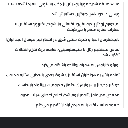
علت؟ علاقه شدید مورینیو/ رئال از جذب باستونی ناامید نشده است!
ویسی در ذوب‌آهن جایگزین دستیارش شد
امیدوارم زودتر پنجره نقل‌وانتقالاتی باز شود/ اکبرپور: استقلال با
سهراب ستاره سوم را می‌گرفت
نایب‌قهرمان آسیا و قدرت سنتی شرق در انتظار تیم فوتبال امید ایران!
تماس مستقیم رئال با منچسترسیتی/ شایعه بزرگ نقل‌وانتقالات
تکذیب شد
روبرتو کارلوس به همراه رونالدو باشگاه می‌خرد
آماده باش به هواداران استقلال؛ شوک بعدی با جدایی ستاره محبوب
دو خبر جدید از پرسپولیس/ احتمال محرومیت بیرانوند پابرجاست
محمدی مدیرعامل آلومینیوم شد/ اعلام اعضای هیئت‌ مدیره
صعود صنعت نفت را به مردم آبادان تقدیم می‌کنم