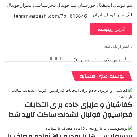
تیم فوتبال استقلال خوزستان
تیم فوتبال فجرسپاسی شیراز
فوتبال
لیگ برتر فوتبال ایران
آدرس رونوشت
کمتر از یک دقیقه
فیس بوک
توییتر (X)
ل
ر
چ
ی
ت
پ
ا
ا
ر
V
ن
ا
ی
ی
د
K
پ
نوشته های مشابه
ا
د
ک
م
o
ن‌
ب
ت
ی
ن
د
n
ی
ل
ا
t
ر
ت
ر
a
م
ن
س
کفاشیان و عزیزی خادم برای انتخابات
k
ه
ت
فدراسیون فوتبال نشدند؛ ساکت تایید شد!
t
e
پرسپولیسی ها با روحیه بالا آماده مصاف با