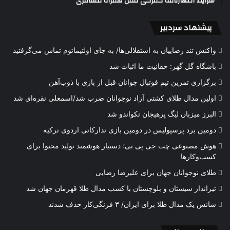
شرایط اظهارنامه گمرکی تلفن همراه مسافری
پیشنهاد سردبیر
واکنش تند رضاییان به استقلالی‌ها/ به جای اولتیماتوم تماس می‌گرفتید
باشگاه گل گهر: حقانیت ما اثبات شد
برگزاری تمرین تیم فوتبال جوانان قبل از بازی با ذوب‌آهن
اولین مدال طلای کشتی آزاد نوجوانان ضرب شد/اسمعلی نقره‌ای شد
البرز میزبان لیگ پرهیجان تکواندو شد
دومین برد پرسپولیس در دومین بازی تدارکاتی اردوی ترکیه
هوش مصنوعی چت جی پی تی؛ دستیار هوشمند تولید محتوا برای
کسب‌وکارها
طلای نوجوانان جهان برای علیرضا رضایی
تیرانداز سیستان و بلوچستان با کسب مدال طلا قهرمان جهان شد
شانس یک مدال طلا برای ایران/ ۳ فرنگی‌کار حذف شدند