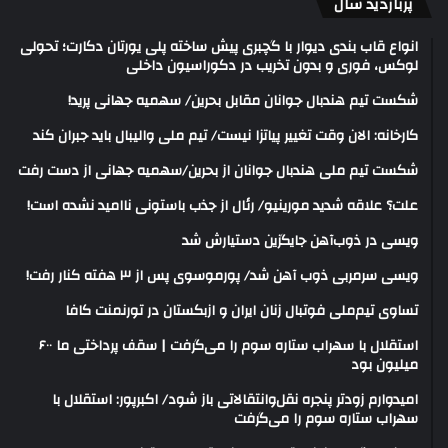
پربازدید سال
انواع قاب بندی دیوار با گچبری پیش ساخته پلی یورتان دکارت؛ تحولی
لوکس، فوری و بدون تخریب در دکوراسیون داخلی
شکست تیم هندبال جوانان مقابل بحرین/ سهمیه جهانی پرید!
کارخانه: الان وقت تغییر پیاتزا نیست/ تیم ملی والیبال باید جبران کند
شکست تیم ملی هندبال جوانان از بحرین/سهمیه جهانی از دست رفت
علت؟ علاقه شدید مورینیو/ رئال از جذب باستونی ناامید نشده است!
ویسی در ذوب‌آهن جایگزین دستیارش شد
ویسی سرمربی ذوب آهن شد/ پورموسوی پس از ۳ هفته کنار رفت!
تساوی تیم‌ملی فوتبال زنان ایران و ازبکستان در تورنمنت کافا
استقلال با سهراب ستاره سوم را می‌گرفت | سقف پرداختی ما ۶۰۰
میلیون بود
امیدوارم زودتر پنجره نقل‌وانتقالاتی باز شود/ اکبرپور: استقلال با
سهراب ستاره سوم را می‌گرفت