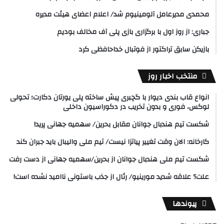
محمدی مدیرعامل آلومینیوم شد/ اعلام اعضای هیئت‌ مدیره
جباری: از روز اول با برگزاری بازی پلی آف مخالف بودیم
بازیکن سابق تراکتور از فوتبال خداحافظی کرد
منتخب اخبار روز
انواع قاب بندی دیوار با گچبری پیش ساخته پلی یورتان دکارت؛ تحولی
لوکس، فوری و بدون تخریب در دکوراسیون داخلی
شکست تیم هندبال جوانان مقابل بحرین/ سهمیه جهانی پرید!
کارخانه: الان وقت تغییر پیاتزا نیست/ تیم ملی والیبال باید جبران کند
شکست تیم ملی هندبال جوانان از بحرین/سهمیه جهانی از دست رفت
علت؟ علاقه شدید مورینیو/ رئال از جذب باستونی ناامید نشده است!
پیوندها