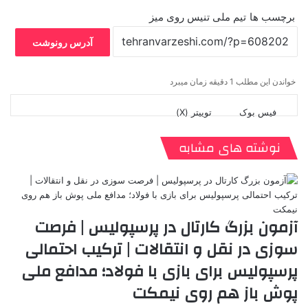
برچسب ها
تیم ملی تنیس روی میز
آدرس رونوشت
خواندن این مطلب 1 دقیقه زمان میبرد
فیس بوک
توییتر (X)
ل
ر
چ
ی
ت
پ
ا
ا
ر
V
ن
ا
ی
ی
د
K
پ
نوشته های مشابه
ا
د
ک
م
o
ن‌
ب
ت
ی
ن
د
n
ی
ل
ا
t
ر
ت
ر
a
م
ن
س
k
ه
ت
آزمون بزرگ کارتال در پرسپولیس | فرصت
t
سوزی در نقل و انتقالات | ترکیب احتمالی
e
پرسپولیس برای بازی با فولاد؛ مدافع ملی
پوش باز هم روی نیمکت