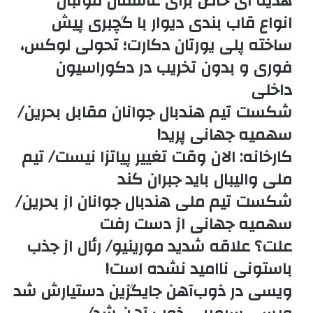
هدیه ای خاص برای عاشفان فوتبال
انواع قاب بندی دیوار با گچبری پیش
ساخته پلی یورتان دکارت؛ تحولی لوکس،
فوری و بدون تخریب در دکوراسیون
داخلی
شکست تیم هندبال جوانان مقابل بحرین/
سهمیه جهانی پرید!
کارخانه: الان وقت تغییر پیاتزا نیست/ تیم
ملی والیبال باید جبران کند
شکست تیم ملی هندبال جوانان از بحرین/
سهمیه جهانی از دست رفت
علت؟ علاقه شدید مورینیو/ رئال از جذب
باستونی ناامید نشده است!
ویسی در ذوب‌آهن جایگزین دستیارش شد