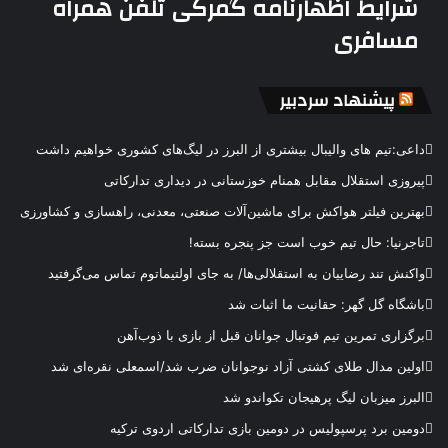
شرایط اظهارنامه گمرکی تلفن همراه
مسافری
پیشنهاد سردبیر
داعی:تیم های والیبال بیشتری از البرز در لیگ‌های کشوری خواهیم داشت
پیروزی استقلال مقابل همنام خوزستانی در دیداری تدارکاتی
بهترین فیلتر هواکش برای ماشین‌آلات صنعتی، معدنی، راهسازی و کشاورزی
تاجرنیا: حال تیم خوب است جز پنجره بسته!
واکنش تند رضاییان به استقلالی‌ها/ به جای اولتیماتوم تماس می‌گرفتید
باشگاه گل گهر: حقانیت ما اثبات شد
برگزاری تمرین تیم فوتبال جوانان قبل از بازی با ذوب‌آهن
اولین مدال طلای کشتی آزاد نوجوانان ضرب شد/اسمعلی نقره‌ای شد
البرز میزبان لیگ پرهیجان تکواندو شد
دومین برد پرسپولیس در دومین بازی تدارکاتی اردوی ترکیه