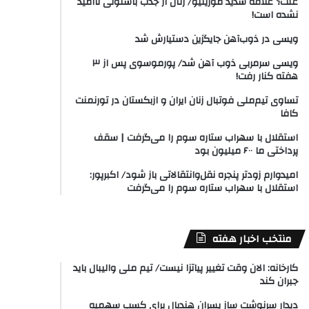
علت؟ علاقه شدید مورینیو/ رئال از جذب باستونی ناامید
نشده است!
ویسی در ذوب‌آهن جایگزین دستیارش شد
ویسی سرمربی ذوب آهن شد/ پورموسوی پس از ۳
هفته کنار رفت!
تساوی تیم‌ملی فوتبال زنان ایران و ازبکستان در تورنمنت
کافا
استقلال با سهراب ستاره سوم را می‌گرفت | سقف
پرداختی ما ۶۰۰ میلیون بود
امیدوارم زودتر پنجره نقل‌وانتقالاتی باز شود/ اکبرپور:
استقلال با سهراب ستاره سوم را می‌گرفت
منتخب اخبار هفته
کارخانه: الان وقت تغییر پیاتزا نیست/ تیم ملی والیبال باید
جبران کند
دیدار سرنوشت ساز پسران هندبال برای کسب سهمیه