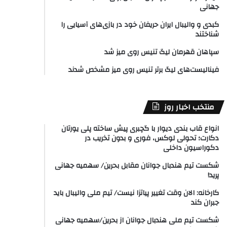
جهانی
کبدی و والیبال ایران حریفان خود در بازی‌های آسیایی را
شناختند
سپاهان قهرمان لیگ تنیس روی میز شد
فینالیست‌های لیگ برتر تنیس روی میز مشخص شدند
منتخب اخبار روز
انواع قاب بندی دیوار با گچبری پیش ساخته پلی یورتان
دکارت؛ تحولی لوکس، فوری و بدون تخریب در
دکوراسیون داخلی
شکست تیم هندبال جوانان مقابل بحرین/ سهمیه جهانی
پرید!
کارخانه: الان وقت تغییر پیاتزا نیست/ تیم ملی والیبال باید
جبران کند
شکست تیم ملی هندبال جوانان از بحرین/سهمیه جهانی