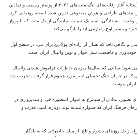
به گزارش خبرگزاری مهر به نقل از فدراسیون والیبال، در آستانه آغاز رقابت‌های لیگ ملت‌های ۲۰۲۶ از پوستر رسمی و نمادین
ه‌ترین متدهای طراحی و هوش مصنوعی تدوین شده است، رونمایی کرد.
وحدت، ایستادگی، امید یک تیم به نمایندگی از یک ملت که با پرواز
د و مسیر اوج را بازمی‌یابد را بازگو می‌کند.
و نگاهی نافذ که نشان از اراده‌ای پولادین برای نبرد در سطح اول
ی خودباوری و قاطعیت نسل جوان و نوین والیبال ایران است.
ری آزادی تهران دیده می‌شود؛ سالنی که سال‌ها میزبان خاطرات فراموش‌نشدنی والیبال
نی که در جریان جنگ تحمیلی اخیر مورد هجوم قرار گرفت، تخریب شد
ایران پیوست.
لای تصویر، نمادی از سیمرغ به عنوان اسطوره خرد و بلندپروازی در
‌ای فرهنگ ایران که همواره نشانه تولد دوباره، امید، قدرت و
، از دل روزهای دشوار و تلخ، از میان خاطراتی که به یادگار