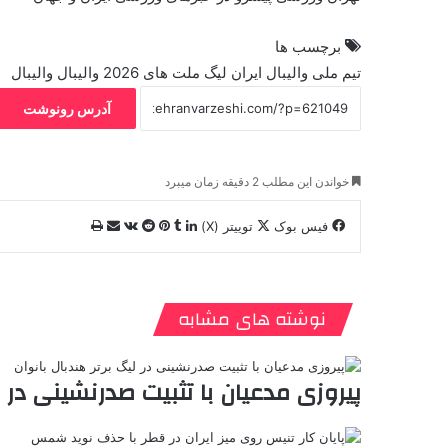
برچسب ها
تیم ملی والیبال ایران
لیگ ملت های 2026 والیبال
والیبال
آدرس رونوشت
خواندن این مطلب 2 دقیقه زمان میبرد
فیس بوک
توییتر (X)
ل
ر
چ
ی
ت
پ
ر
V
ا
ا
ن
ا
ی
د
K
ی
پ
ک
م
ن‌
د
o
ا
د
ب
ت
ی
n
ن
نوشته های مشابه
ی
ل
ر
ت
t
ا
ن
ر
س
a
م
ت
k
ه
پیروزی مدعیان با تثبیت صدرنشینی در لی
t
e