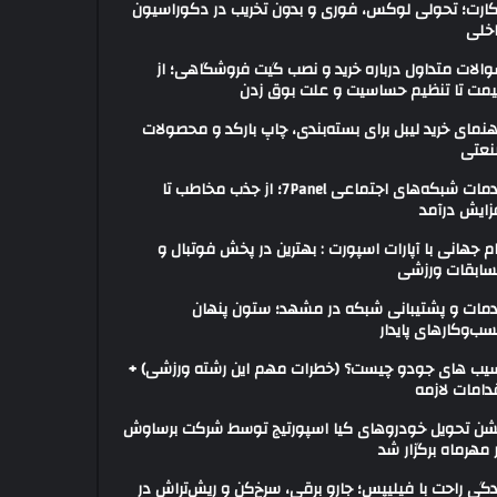
ارت؛ تحولی لوکس، فوری و بدون تخریب در دکوراسیون
خلی
الات متداول درباره خرید و نصب گیت فروشگاهی؛ از
مت تا تنظیم حساسیت و علت بوق زدن
هنمای خرید لیبل برای بسته‌بندی، چاپ بارکد و محصولات
عتی
خدمات شبکه‌های اجتماعی 7Panel؛ از جذب مخاطب تا
زایش درآمد
م جهانی با آپارات اسپورت : بهترین در پخش فوتبال و
ابقات ورزشی
مات و پشتیبانی شبکه در مشهد؛ ستون پنهان
ب‌وکارهای پایدار
یب های جودو چیست؟ (خطرات مهم این رشته ورزشی) +
دامات لازمه
ن تحویل خودروهای کیا اسپورتیج توسط شرکت برساوش
 مهرماه برگزار شد
دگی راحت با فیلیپس؛ جارو برقی، سرخ‌کن و ریش‌تراش در