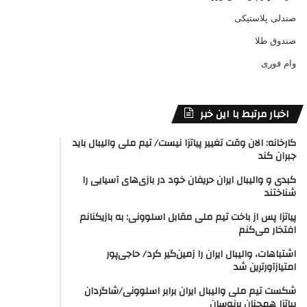
صندلی پلاستیکی
صندوق طلا
وام فوری
اخبار مرتبط با این خبر
کارخانه: الان وقت تغییر پیاتزا نیست/ تیم ملی والیبال باید
جبران کند
کبدی و والیبال ایران حریفان خود در بازی‌های آسیایی را
شناختند
پیاتزا پس از باخت تیم ملی مقابل اسلوونی: به بازیکنانم
افتخار می‌کنم
اشتباهات، والیبال ایران را زمین‌گیر کرد/ حاجی‌پور
امتیازآورترین شد
شکست تیم ملی والیبال ایران برابر اسلوونی/شاگردان
پیاتزا همچنان پرنوسان