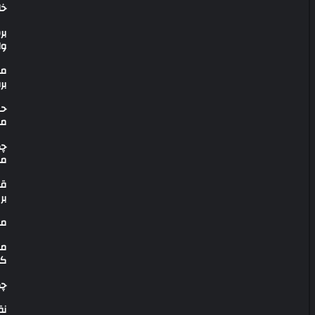
خا
بر
وا
بر
حم
مق
چگ
ما
قد
بر
می
مح
کا
چگ
نق