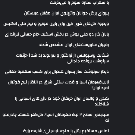
با سهراب ستاره سوم را می‌گرفت
پیروزی پرگل جوانان واترپلوی ایران مقابل عربستان
ویدیو/ گل‌های هری‌ کین برای بایرن مونیخ و تیم ملی انگلیس
پایان کار دو ملی پوش در بخش اسکیت جام جهانی تیراندازی
رقیبان سابریست‌های ایران مشخص شدند
شکایت پرسپولیس از تراکتور و بیرانوند رد شد | جزئیات
سرنوشت پرونده جنجالی
دیدار سرنوشت ساز پسران هندبال برای کسب سهمیه جهانی
نایب‌قهرمان آسیا و قدرت سنتی شرق در انتظار تیم فوتبال
امید ایران!
کبدی و والیبال ایران حریفان خود در بازی‌های آسیایی را
شناختند
سیدبندی سطح ۲ لیگ قهرمانان آسیا/ گل‌گهر هست، چادرملو
نه
تماس مستقیم رئال با منچسترسیتی/ شایعه بزرگ