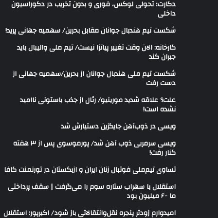
دکارت؛ تحولی لوکس، فوری و بدون تخریب در دکوراسیون
داخلی
شکست تیم هندبال جوانان مقابل بحرین/ سهمیه جهانی پرید!
کارخانه: الان وقت تغییر پیاتزا نیست/ تیم ملی والیبال باید
جبران کند
شکست تیم ملی هندبال جوانان از بحرین/سهمیه جهانی از
دست رفت
علت؟ علاقه شدید مورینیو/ رئال از جذب باستونی ناامید
نشده است!
ویسی در ذوب‌آهن جایگزین دستیارش شد
ویسی سرمربی ذوب آهن شد/ پورموسوی پس از ۳ هفته
کنار رفت!
تساوی تیم‌ملی فوتبال زنان ایران و ازبکستان در تورنمنت کافا
استقلال با سهراب ستاره سوم را می‌گرفت | سقف پرداختی
ما ۶۰۰ میلیون بود
امیدوارم زودتر پنجره نقل‌وانتقالاتی باز شود/ اکبرپور: استقلال