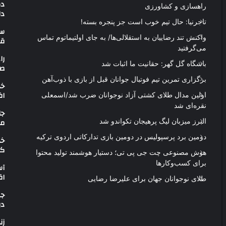
دک
راهسازی و کشاورزی
دا
تاجرنیا: حال تیم خوب است جز پنجره بسته!
سو
واکنش تند رضاییان به استقلالی‌ها/ به جای اولتیماتوم تماس
قی
می‌گرفتید
را
باشگاه گل گهر: حقانیت ما اثبات شد
صن
برگزاری تمرین تیم فوتبال جوانان قبل از بازی با ذوب‌آهن
اف
اولین مدال طلای کشتی آزاد نوجوانان ضرب شد/اسمعلی
نقره‌ای شد
جا
مس
البرز میزبان لیگ پرهیجان تکواندو شد
دومین برد پرسپولیس در دومین بازی تدارکاتی اردوی ترکیه
خد
کس
هوش مصنوعی چت جی پی تی؛ دستیار هوشمند تولید محتوا
برای کسب‌وکارها
آس
اق
طلای نوجوانان جهان برای علیرضا رضایی
جش
در
زن