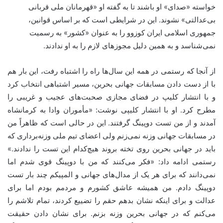
خواسته «صدای» او باشند تا به گفته او «قهرمانان ملی قربانی
بی‌عدالتی» نشوند. این در شرایطی است که بر اساس قوانین،
جمهوری اسلامی ایران کوزوو را به عنوان «کشور» به رسمیت
نمی‌شناسد و به همین دلیل مجوزهای لازم را به او ندادند.
از آنجا که رستمی در همه این سال‌ها راه را اشتباه رفت، این بار هم
با از دست دادن مسابقات جهانی بحرین، مسیر اشتباهی انتخاب کرد
و با انتشار کلیپ در فضای مجازی صحبت‌های عجیب و غریبی را
مطرح کرد. او با انتشار کلیپی نوشت: «مأموران وادا به کرمانشاه
آمدند و از من تست دوپینگ گرفتند. این در حالی است که ظاهراً من
در مسابقات جهانی وزنه نمی‌زنم ولی اعضای تیم ملی وزنه‌برداری که
باید در جهانی بحرین روی تخته بروند هیچ‌کدام این تست را ندادند.»
رستمی ادامه داد: «فکر می‌کنند که من با دوپینگ قوی شدم اما
نمی‌دانند که برای هر یک از مدال‌های جهانی و المپیکم چند بار تست
دوپینگ دادم. من همیشه عاشق کشورم و مردمم بودم اما برای
عدالت و برای اینکه نشان بدهم حقم را تضییع کردند، تمام تلاشم را
می‌کنم که در جهانی بحرین وزنه بزنم. برای نشان دادن حقیقت