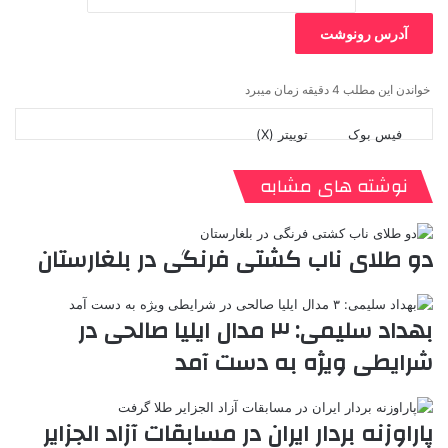
آدرس رونوشت
خواندن این مطلب 4 دقیقه زمان میبرد
فیس بوک
توییتر (X)
ل
ر
چ
ی
ت
پ
ا
ا
ر
V
ن
ا
ی
ی
د
K
پ
نوشته های مشابه
ا
د
ک
م
o
ن‌
ب
ت
ی
ن
د
n
ی
ل
ا
t
ر
ت
دو طلای ناب کشتی فرنگی در بلغارستان
ر
a
م
ن
س
k
ه
ت
t
بهداد سلیمی: ٣ مدال ایلیا صالحی در
e
شرایطی ویژه به دست آمد
پاراوزنه بردار ایران در مسابقات آزاد الجزایر