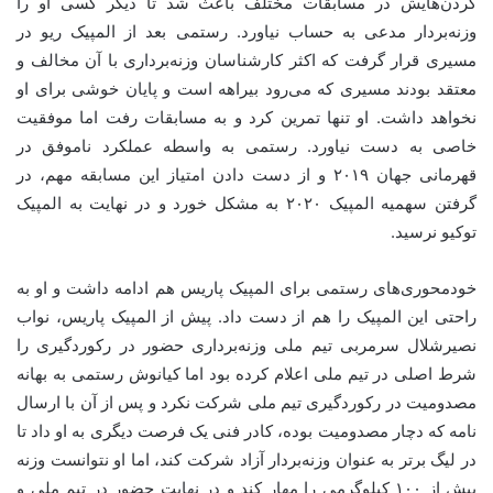
کردن‌هایش در مسابقات مختلف باعث شد تا دیگر کسی او را
وزنه‌بردار مدعی به حساب نیاورد. رستمی بعد از المپیک ریو در
مسیری قرار گرفت که اکثر کارشناسان وزنه‌برداری با آن مخالف و
معتقد بودند مسیری که می‌رود بیراهه است و پایان خوشی برای او
نخواهد داشت. او تنها تمرین کرد و به مسابقات رفت اما موفقیت
خاصی به دست نیاورد. رستمی به واسطه عملکرد ناموفق در
قهرمانی جهان ۲۰۱۹ و از دست دادن امتیاز این مسابقه مهم، در
گرفتن سهمیه المپیک ۲۰۲۰ به مشکل خورد و در نهایت به المپیک
توکیو نرسید.
خودمحوری‌های رستمی برای المپیک پاریس هم ادامه داشت و او به
راحتی این المپیک را هم از دست داد. پیش از المپیک پاریس، نواب
نصیرشلال سرمربی تیم ملی وزنه‌برداری حضور در رکوردگیری را
شرط اصلی در تیم ملی اعلام کرده بود اما کیانوش رستمی به بهانه
مصدومیت در رکوردگیری تیم ملی شرکت نکرد و پس از آن با ارسال
نامه که دچار مصدومیت بوده، کادر فنی یک فرصت دیگری به او داد تا
در لیگ برتر به عنوان وزنه‌بردار آزاد شرکت کند، اما او نتوانست وزنه
بیش از ۱۰۰ کیلوگرمی را مهار کند و در نهایت حضور در تیم ملی و