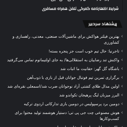
شرایط اظهارنامه گمرکی تلفن همراه مسافری
پیشنهاد سردبیر
بهترین فیلتر هواکش برای ماشین‌آلات صنعتی، معدنی، راهسازی و
کشاورزی
تاجرنیا: حال تیم خوب است جز پنجره بسته!
واکنش تند رضاییان به استقلالی‌ها/ به جای اولتیماتوم تماس می‌گرفتید
باشگاه گل گهر: حقانیت ما اثبات شد
برگزاری تمرین تیم فوتبال جوانان قبل از بازی با ذوب‌آهن
اولین مدال طلای کشتی آزاد نوجوانان ضرب شد/اسمعلی نقره‌ای شد
البرز میزبان لیگ پرهیجان تکواندو شد
دومین برد پرسپولیس در دومین بازی تدارکاتی اردوی ترکیه
هوش مصنوعی چت جی پی تی؛ دستیار هوشمند تولید محتوا برای
کسب‌وکارها