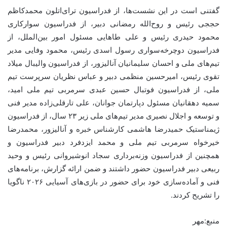
گفتنی است در این نشست‌ها، از فدراسیون ترای‌اتلون محمدکاظم
حججی رئیس و روح‌الله رمضانی دبیر، از فدراسیون سوارکاری
محمود حیدری رئیس و علی طاهایی مسئول امور بین‌الملل، از
فدراسیون دوچرخه‌سواری رسول اسدی رئیس، محمود وفایی مدیر
تیم‌های ملی و احسان سلیمانیان آنالیزور، از فدراسیون والیبال میلاد
تقوی رئیس، امیرحسین منظمی دبیر و عباس نظریان سرپرست تیم
ملی، از فدراسیون فوتبال حسین عبدی سرمربی تیم ملی امید،
سمیه دهقانیان مسئول دپارتمان جوانان، علی تارقلی‌زاده مدیر فنی
و توسعه و اجلال نصیری مدیر تیم‌های ملی زیر ۲۳ سال، از فدراسیون
ژیمناستیک حمیدرضا هاشمی کارشناس خبره و آنالیزور، محمدرضا
خیرخواه سرمربی تیم ملی و محمد ایزدفرد دبیر فدراسیون و
همچنین از فدراسیون وزنه‌برداری سجاد انوشیروانی رئیس و وحید
ربیعی دبیر فدراسیون حضور داشتند و ضمن ارائه گزارش، برنامه‌های
فنی و آماده‌سازی خود برای حضور در بازی‌های آسیایی ۲۰۲۶ ناگویا
را تشریح کردند.
منبع:مهر