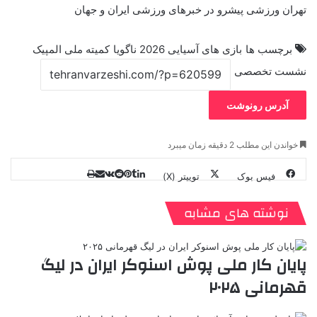
تهران ورزشی پیشرو در خبرهای ورزشی ایران و جهان
برچسب ها
بازی های آسیایی 2026 ناگویا
کمیته ملی المپیک
نشست تخصصی
آدرس رونوشت
خواندن این مطلب 2 دقیقه زمان میبرد
فیس بوک
توییتر (X)
ل
ر
چ
ی
ت
پ
ا
ا
ر
V
ن
ا
ی
ی
د
K
پ
نوشته های مشابه
ا
د
ک
م
o
ن‌
ب
ت
ی
ن
د
n
ی
ل
ا
t
ر
ت
پایان کار ملی پوش اسنوکر ایران در لیگ
ر
a
م
ن
س
قهرمانی ۲۰۲۵
k
ه
ت
t
e