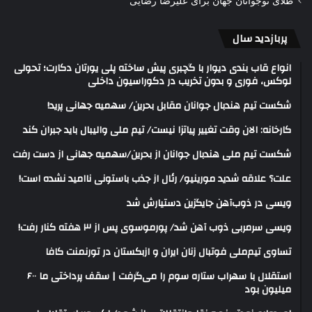
طلای نوجوانان جهان برای علیرضا رضایی
پربازدید سال
انواع قاب بندی دیوار با گچبری پیش ساخته پلی یورتان دکارت؛ تحولی
لوکس، فوری و بدون تخریب در دکوراسیون داخلی
شکست تیم هندبال جوانان مقابل بحرین/ سهمیه جهانی پرید!
کارخانه: الان وقت تغییر پیاتزا نیست/ تیم ملی والیبال باید جبران کند
شکست تیم ملی هندبال جوانان از بحرین/سهمیه جهانی از دست رفت
علت؟ علاقه شدید مورینیو/ رئال از جذب باستونی ناامید نشده است!
ویسی در ذوب‌آهن جایگزین دستیارش شد
ویسی سرمربی ذوب آهن شد/ پورموسوی پس از ۳ هفته کنار رفت!
تساوی تیم‌ملی فوتبال زنان ایران و ازبکستان در تورنمنت کافا
استقلال با سهراب ستاره سوم را می‌گرفت | سقف پرداختی ما ۶۰۰
میلیون بود