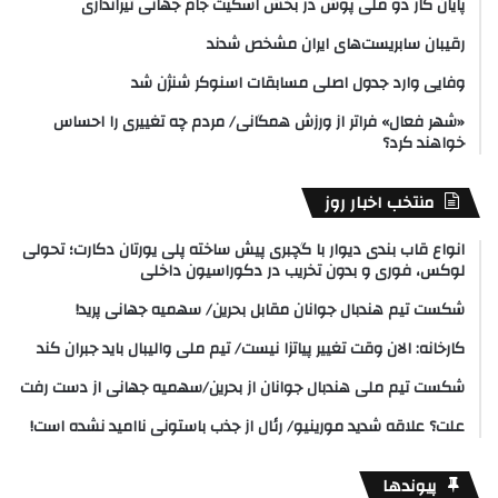
پایان کار دو ملی پوش در بخش اسکیت جام جهانی تیراندازی
رقیبان سابریست‌های ایران مشخص شدند
وفایی وارد جدول اصلی مسابقات اسنوکر شنژن شد
«شهر فعال» فراتر از ورزش همگانی/ مردم چه تغییری را احساس
خواهند کرد؟
منتخب اخبار روز
انواع قاب بندی دیوار با گچبری پیش ساخته پلی یورتان دکارت؛ تحولی
لوکس، فوری و بدون تخریب در دکوراسیون داخلی
شکست تیم هندبال جوانان مقابل بحرین/ سهمیه جهانی پرید!
کارخانه: الان وقت تغییر پیاتزا نیست/ تیم ملی والیبال باید جبران کند
شکست تیم ملی هندبال جوانان از بحرین/سهمیه جهانی از دست رفت
علت؟ علاقه شدید مورینیو/ رئال از جذب باستونی ناامید نشده است!
پیوندها