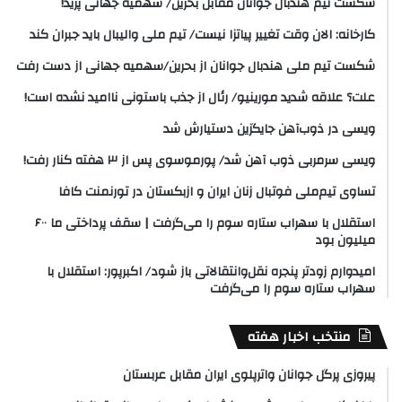
شکست تیم هندبال جوانان مقابل بحرین/ سهمیه جهانی پرید!
کارخانه: الان وقت تغییر پیاتزا نیست/ تیم ملی والیبال باید جبران کند
شکست تیم ملی هندبال جوانان از بحرین/سهمیه جهانی از دست رفت
علت؟ علاقه شدید مورینیو/ رئال از جذب باستونی ناامید نشده است!
ویسی در ذوب‌آهن جایگزین دستیارش شد
ویسی سرمربی ذوب آهن شد/ پورموسوی پس از ۳ هفته کنار رفت!
تساوی تیم‌ملی فوتبال زنان ایران و ازبکستان در تورنمنت کافا
استقلال با سهراب ستاره سوم را می‌گرفت | سقف پرداختی ما ۶۰۰
میلیون بود
امیدوارم زودتر پنجره نقل‌وانتقالاتی باز شود/ اکبرپور: استقلال با
سهراب ستاره سوم را می‌گرفت
منتخب اخبار هفته
پیروزی پرگل جوانان واترپلوی ایران مقابل عربستان