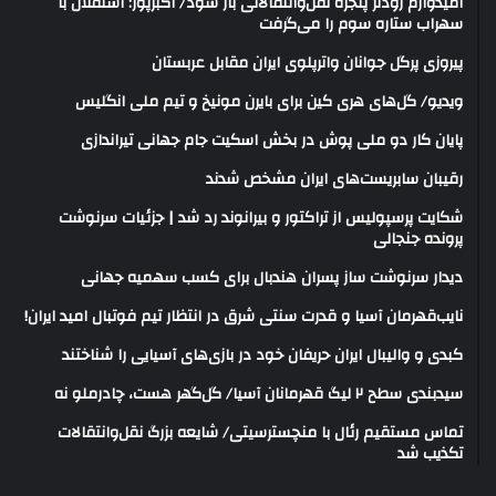
امیدوارم زودتر پنجره نقل‌وانتقالاتی باز شود/ اکبرپور: استقلال با
سهراب ستاره سوم را می‌گرفت
پیروزی پرگل جوانان واترپلوی ایران مقابل عربستان
ویدیو/ گل‌های هری‌ کین برای بایرن مونیخ و تیم ملی انگلیس
پایان کار دو ملی پوش در بخش اسکیت جام جهانی تیراندازی
رقیبان سابریست‌های ایران مشخص شدند
شکایت پرسپولیس از تراکتور و بیرانوند رد شد | جزئیات سرنوشت
پرونده جنجالی
دیدار سرنوشت ساز پسران هندبال برای کسب سهمیه جهانی
نایب‌قهرمان آسیا و قدرت سنتی شرق در انتظار تیم فوتبال امید ایران!
کبدی و والیبال ایران حریفان خود در بازی‌های آسیایی را شناختند
سیدبندی سطح ۲ لیگ قهرمانان آسیا/ گل‌گهر هست، چادرملو نه
تماس مستقیم رئال با منچسترسیتی/ شایعه بزرگ نقل‌وانتقالات
تکذیب شد