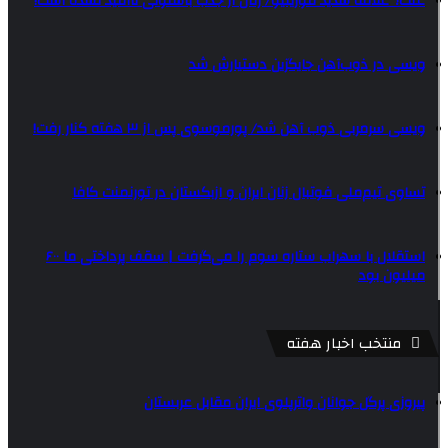
علت؟ علاقه شدید مورینیو/ رئال از جذب باستونی ناامید نشده است!
ویسی در ذوب‌آهن جایگزین دستیارش شد
ویسی سرمربی ذوب آهن شد/ پورموسوی پس از ۳ هفته کنار رفت!
تساوی تیم‌ملی فوتبال زنان ایران و ازبکستان در تورنمنت کافا
استقلال با سهراب ستاره سوم را می‌گرفت | سقف پرداختی ما ۶۰۰
میلیون بود
منتخب اخبار هفته
پیروزی پرگل جوانان واترپلوی ایران مقابل عربستان