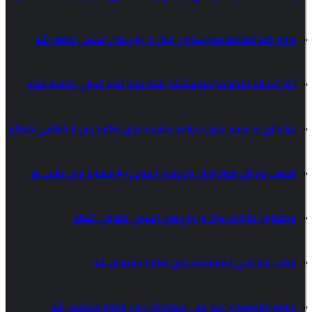
داود خدیر نماینده موج‌سواری ایران در بازی‌های آسیایی ناگویا شد
آغاز ثبت‌نام انتخابات ژیمناستیک؛ رشته مادر نباید قربانی حاشیه شود
تیراندازی در مسیر جبران/ برنامه فشرده برای ناگویا پس از ناکامی هانگژو
تصویب پاداش مدال‌آوران بازی‌های آسیایی/۳ میلیارد برای طلایی‌ها
پرچمداران کاروان ایران در بازی‌های آسیایی معرفی شدند
ترکیب تیم ملی ژیمناستیک برای ناگویا مشخص شد
برنامه آماده‌سازی تیم ملی اسکواش برای ناگویا مشخص شد