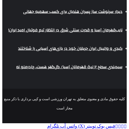
دیدار سرنوشت ساز پسران هندبال برای کسب سهمیه جهانی
نایب‌قهرمان آسیا و قدرت سنتی شرق در انتظار تیم فوتبال امید ایران!
کبدی و والیبال ایران حریفان خود در بازی‌های آسیایی را شناختند
سیدبندی سطح ۲ لیگ قهرمانان آسیا/ گل‌گهر هست، چادرملو نه
کلیه حقوق مادی و معنوی متعلق به تهران ورزشی است و کپی برداری با ذکر منبع
مجاز است
فیس بوک
توییتر (X)
واتس آپ
تلگرام