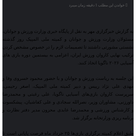
خواندن این مطلب 1 دقیقه زمان میبرد
به گزارش خبرگزاری مهر به نقل از پایگاه خبری وزارت ورزش و جوانان،
مسئولان وزارت ورزش و جوانان و کمیته ملی المپیک روز گذشته
نشستی مشورتی داشتند تا تصمیمات لازم را در خصوص مشخص کردن
ترکیب نهایی کاروان ورزش ایران، اعزامی به بیستمین دوره بازی های
آسیایی ۲۰۲۶ ناگویا اتخاذ کنند.
این جلسه به ریاست ورزش و جوانان و با حضور محمود خسروی وفا و
مهدی علی نژاد رییس و دبیر کمیته ملی المپیک، اصغر رحیمی،
سرپرست کاروان بازی‌های آسیایی ناگویا، علی رغبتی و محمدرضا
داورزنی، مشاوران وزیر، نصرالله سجادی و علی کفاشیان، پیشکسوت
و کارشناس ورزشی و محمدرضا عابدی محزون مدیر دفتر نظارت و
برنامه ریزی وزارتخانه برگزار شد.
طبق اعلام کمیته برگزاری بازی‌ها ۲۵ خرداد ماه فرصت پایانی است تا