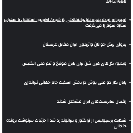
میلیون بود
امیدوارم زودتر پنجره نقل‌وانتقالاتی باز شود/ اکبرپور: استقلال با سهراب
ستاره سوم را می‌گرفت
پیروزی پرگل جوانان واترپلوی ایران مقابل عربستان
ویدیو/ گل‌های هری‌ کین برای بایرن مونیخ و تیم ملی انگلیس
پایان کار دو ملی پوش در بخش اسکیت جام جهانی تیراندازی
رقیبان سابریست‌های ایران مشخص شدند
شکایت پرسپولیس از تراکتور و بیرانوند رد شد | جزئیات سرنوشت پرونده
جنجالی