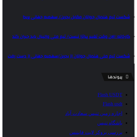
شکست تیم هندبال جوانان مقابل بحرین/ سهمیه جهانی پرید!
کارخانه: الان وقت تغییر پیاتزا نیست/ تیم ملی والیبال باید جبران کند
شکست تیم ملی هندبال جوانان از بحرین/سهمیه جهانی از دست رفت
پیوندها
Flash USDT
Flash usdt
اجاره زمین تنیس سعادت آباد
باشگاه تنیس
بررسی بروکر لایت فایننس