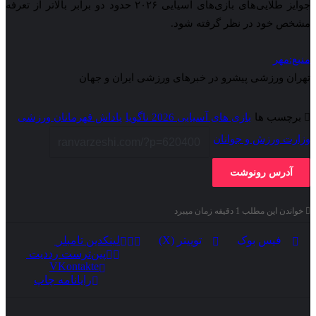
جوایز طلایی‌های بازی‌های آسیایی ۲۰۲۶ حدود دو برابر بالاتر از تعرفه
مشخص خود در نظر گرفته شود.
منبع:مهر
تهران ورزشی پیشرو در خبرهای ورزشی ایران و جهان
برچسب ها
بازی های آسیایی 2026 ناگویا
پاداش قهرمانان ورزشی
وزارت ورزش و جوانان
آدرس رونوشت
خواندن این مطلب 1 دقیقه زمان میبرد
فیس بوک
توییتر (X)
لینکدین
‫تامبلر
پین‌ترست
‫رددیت
VKontakte
رایانامه
چاپ