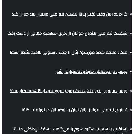
کارخانه: الان وقت تغییر پیاتزا نیست/ تیم ملی والیبال باید جبران کند
شکست تیم ملی هندبال جوانان از بحرین/سهمیه جهانی از دست رفت
علت؟ علاقه شدید مورینیو/ رئال از جذب باستونی ناامید نشده است!
ویسی در ذوب‌آهن جایگزین دستیارش شد
ویسی سرمربی ذوب آهن شد/ پورموسوی پس از ۳ هفته کنار رفت!
تساوی تیم‌ملی فوتبال زنان ایران و ازبکستان در تورنمنت کافا
استقلال با سهراب ستاره سوم را می‌گرفت | سقف پرداختی ما ۶۰۰