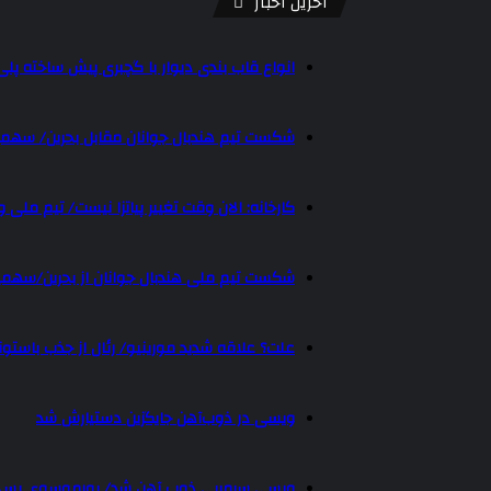
آخرین اخبار
انواع قاب بندی دیوار با گچبری پیش ساخته پل
شکست تیم هندبال جوانان مقابل بحرین/ سهمیه
کارخانه: الان وقت تغییر پیاتزا نیست/ تیم ملی وا
شکست تیم ملی هندبال جوانان از بحرین/سهمی
علت؟ علاقه شدید مورینیو/ رئال از جذب باستو
ویسی در ذوب‌آهن جایگزین دستیارش شد
ویسی سرمربی ذوب آهن شد/ پورموسوی پس از ۳ هفته کنار ر