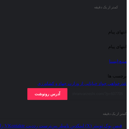
کمتر از یک دقیقه
انتهای پیام
انتهای پیام
منبع:ایسنا
برچسب ها
عذرخواهی جواد خیابانی از وزارت جهاد و کشاورزی
آدرس رونوشت
کمتر از یک دقیقه
فیس بوک
توییتر (X)
لینکدین
‫تامبلر
‫پین‌ترست
‫رددیت
‫VKontakte
را