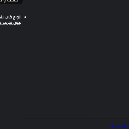
کسب و کا
انواع قاب بن
بدون تخریب د
یانامه
چاپ