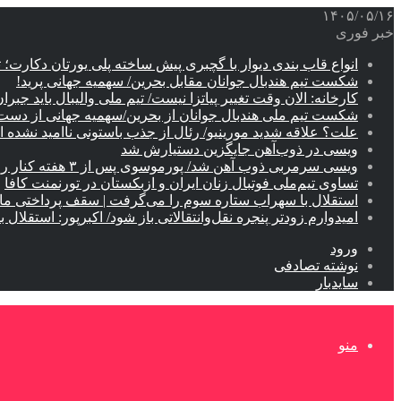
۱۴۰۵/۰۵/۱۶
خبر فوری
انواع قاب بندی دیوار با گچبری پیش ساخته پلی یورتان دکارت
شکست تیم هندبال جوانان مقابل بحرین/ سهمیه جهانی پرید!
کارخانه: الان وقت تغییر پیاتزا نیست/ تیم ملی والیبال باید جبران
شکست تیم ملی هندبال جوانان از بحرین/سهمیه جهانی از دس
علت؟ علاقه شدید مورینیو/ رئال از جذب باستونی ناامید نشده 
ویسی در ذوب‌آهن جایگزین دستیارش شد
ویسی سرمربی ذوب آهن شد/ پورموسوی پس از ۳ هفته کنار رفت!
تساوی تیم‌ملی فوتبال زنان ایران و ازبکستان در تورنمنت کافا
استقلال با سهراب ستاره سوم را می‌گرفت | سقف پرداختی ما ۶۰۰ میلیون بود
امیدوارم زودتر پنجره نقل‌وانتقالاتی باز شود/ اکبرپور: استقل
ورود
نوشته تصادفی
سایدبار
منو