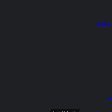
ل بشوم
ت!