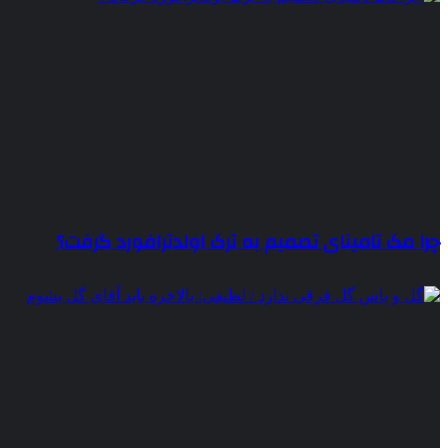
چرا مک تامینای تصمیم به ترک اولدترافورد گرفت؟