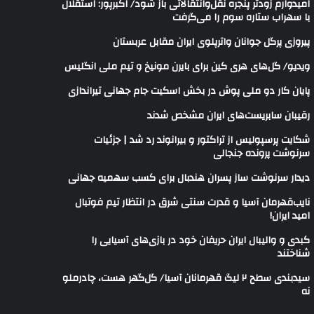
امیدوارم زودتر پنجره نقل‌وانتقالاتی باز شود/ اکبرپور: استقلال
با سهراب ستاره سوم را می‌گرفت
پیروزی پرگل جوانان واترپلوی ایران مقابل عربستان
ویدیو/ گل‌های هری‌ کین برای بایرن مونیخ و تیم ملی انگلیس
پایان کار دو ملی پوش در بخش اسکیت جام جهانی تیراندازی
رقیبان سابریست‌های ایران مشخص شدند
شکایت پرسپولیس از تراکتور و بیرانوند رد شد | جزئیات
سرنوشت پرونده جنجالی
دیدار سرنوشت ساز پسران هندبال برای کسب سهمیه جهانی
نایب‌قهرمان آسیا و قدرت سنتی شرق در انتظار تیم فوتبال
امید ایران!
کبدی و والیبال ایران حریفان خود در بازی‌های آسیایی را
شناختند
سیدبندی سطح ۲ لیگ قهرمانان آسیا/ گل‌گهر هست، چادرملو
نه