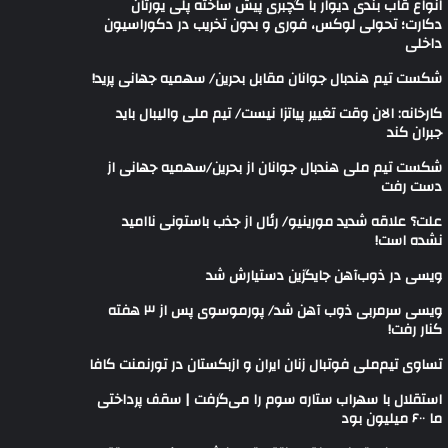
انواع قاب بندی دیوار با گچبری پیش ساخته پلی یورتان
دکارت؛ تحولی لوکس، فوری و بدون تخریب در دکوراسیون
داخلی
شکست تیم هندبال جوانان مقابل بحرین/ سهمیه جهانی پرید!
کارخانه: الان وقت تغییر پیاتزا نیست/ تیم ملی والیبال باید
جبران کند
شکست تیم ملی هندبال جوانان از بحرین/سهمیه جهانی از
دست رفت
علت؟ علاقه شدید مورینیو/ رئال از جذب باستونی ناامید
نشده است!
ویسی در ذوب‌آهن جایگزین دستیارش شد
ویسی سرمربی ذوب آهن شد/ پورموسوی پس از ۳ هفته
کنار رفت!
تساوی تیم‌ملی فوتبال زنان ایران و ازبکستان در تورنمنت کافا
استقلال با سهراب ستاره سوم را می‌گرفت | سقف پرداختی
ما ۶۰۰ میلیون بود