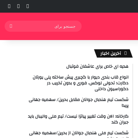
ورود
ساید
نوشته ت
جستج
برای
آخرین اخبار
هدیه ای خاص برای عاشفان فوتبال
انواع قاب بندی دیوار با گچبری پیش ساخته پلی یورتان
دکارت؛ تحولی لوکس، فوری و بدون تخریب در
دکوراسیون داخلی
شکست تیم هندبال جوانان مقابل بحرین/ سهمیه جهانی
پرید!
کارخانه: الان وقت تغییر پیاتزا نیست/ تیم ملی والیبال باید
جبران کند
شکست تیم ملی هندبال جوانان از بحرین/سهمیه جهانی