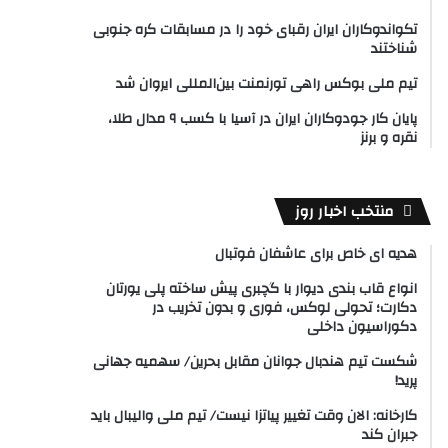
تکواندوکاران ایران رقبای خود را در مسابقات کره جنوبی
شناختند
تیم ملی بوکس راهی تورنمنت بین‌المللی ایروان شد
پایان کار جودوکاران ایران در آسیا با کسب ۹ مدال طلا،
نقره و برنز
منتخب اخبار روز
هدیه ای خاص برای عاشفان فوتبال
انواع قاب بندی دیوار با گچبری پیش ساخته پلی یورتان
دکارت؛ تحولی لوکس، فوری و بدون تخریب در
دکوراسیون داخلی
شکست تیم هندبال جوانان مقابل بحرین/ سهمیه جهانی
پرید!
کارخانه: الان وقت تغییر پیاتزا نیست/ تیم ملی والیبال باید
جبران کند