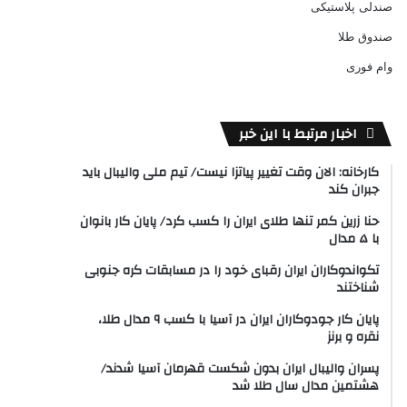
صندلی پلاستیکی
صندوق طلا
وام فوری
اخبار مرتبط با این خبر
کارخانه: الان وقت تغییر پیاتزا نیست/ تیم ملی والیبال باید
جبران کند
حنا زرین کمر تنها طلای ایران را کسب کرد/ پایان کار بانوان
با ۵ مدال
تکواندوکاران ایران رقبای خود را در مسابقات کره جنوبی
شناختند
پایان کار جودوکاران ایران در آسیا با کسب ۹ مدال طلا،
نقره و برنز
پسران والیبال ایران بدون شکست قهرمان آسیا شدند/
هشتمین مدال سال طلا شد