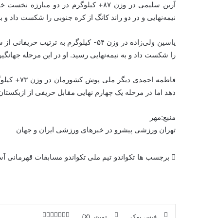
آرین سلیمی در وزن ۸۷+ کیلوگرم در دو 
نیمه‌نهایی و در دو راند کانگ از کره جنوبی را شکست داد و به
یاسین ولی‌زاده در وزن ۵۴- کیلوگرم به
را شکست داد و به نیمه‌نهایی رسید. او در این مرحله جهانگی
فاطمه احمد
دهد اما در مرحله یک چهارم نهایی مقابل حریفی از ازبکست
منبع:مهر
تهران ورزشی پیشرو در خبرهای ورزشی ایران و جهان
برچسب ها
تکواندو
تیم ملی تکواندو
مسابقات قهرمانی آس
فیس بوک
توییتر (X)
ل
ر
چ