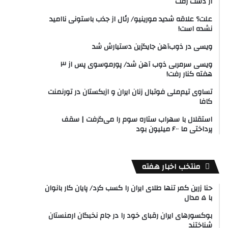
از دست رفت
علت؟ علاقه شدید مورینیو/ رئال از جذب باستونی ناامید
نشده است!
ویسی در ذوب‌آهن جایگزین دستیارش شد
ویسی سرمربی ذوب آهن شد/ پورموسوی پس از ۳
هفته کنار رفت!
تساوی تیم‌ملی فوتبال زنان ایران و ازبکستان در تورنمنت
کافا
استقلال با سهراب ستاره سوم را می‌گرفت | سقف
پرداختی ما ۶۰۰ میلیون بود
منتخب اخبار هفته
حنا زرین کمر تنها طلای ایران را کسب کرد/ پایان کار بانوان
با ۵ مدال
بوکسورهای ایران رقبای خود را در جام نخبگان ارمنستان
شناختند