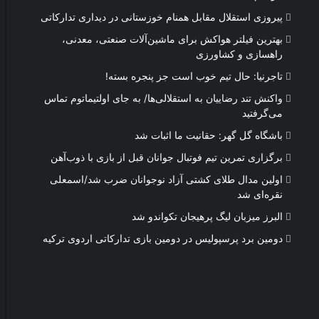
پیروزی استقلال مقابل همنام خوزستانی در دیداری تدارکاتی
بهترین فیلتر هواکش برای ماشین‌آلات صنعتی، معدنی،
راهسازی و کشاورزی
تاجرنیا: حال تیم خوب است جز پنجره بسته!
واکنش تند رضاییان به استقلالی‌ها/ به جای اولتیماتوم تماس
می‌گرفتید
باشگاه گل گهر: حقانیت ما اثبات شد
برگزاری تمرین تیم فوتبال جوانان قبل از بازی با ذوب‌آهن
اولین مدال طلای کشتی آزاد نوجوانان ضرب شد/اسمعلی
نقره‌ای شد
البرز میزبان لیگ پرهیجان تکواندو شد
دومین برد پرسپولیس در دومین بازی تدارکاتی اردوی ترکیه