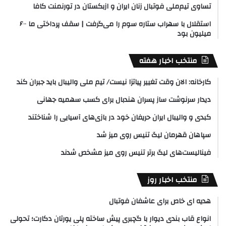
تساوی تیم‌ملی فوتبال زنان ایران و ازبکستان در تورنمنت کافا
استقلال با سهراب ستاره سوم را می‌گرفت | سقف پرداختی ما ۶۰۰
میلیون بود
منتخب اخبار هفته
کارخانه: الان وقت تغییر پیاتزا نیست/ تیم ملی والیبال باید جبران کند
دیدار سرنوشت ساز پسران هندبال برای کسب سهمیه جهانی
کبدی و والیبال ایران حریفان خود در بازی‌های آسیایی را شناختند
سپاهان قهرمان لیگ تنیس روی میز شد
فینالیست‌های لیگ برتر تنیس روی میز مشخص شدند
منتخب اخبار روز
هدیه ای خاص برای عاشفان فوتبال
انواع قاب بندی دیوار با گچبری پیش ساخته پلی یورتان دکارت؛ تحولی