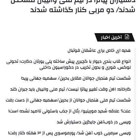
دستیاران پیاتزا در تیم ملی والیبال مشخص
شدند/ دو مربی کنار گذاشته شدند
آخرین اخبار
هدیه ای خاص برای عاشفان فوتبال
انواع قاب بندی دیوار با گچبری پیش ساخته پلی یورتان دکارت؛ تحولی
لوکس، فوری و بدون تخریب در دکوراسیون داخلی
شکست تیم هندبال جوانان مقابل بحرین/ سهمیه جهانی پرید!
کارخانه: الان وقت تغییر پیاتزا نیست/ تیم ملی والیبال باید جبران کند
شکست تیم ملی هندبال جوانان از بحرین/سهمیه جهانی از دست رفت
علت؟ علاقه شدید مورینیو/ رئال از جذب باستونی ناامید نشده است!
ویسی در ذوب‌آهن جایگزین دستیارش شد
ویسی سرمربی ذوب آهن شد/ پورموسوی پس از ۳ هفته کنار رفت!