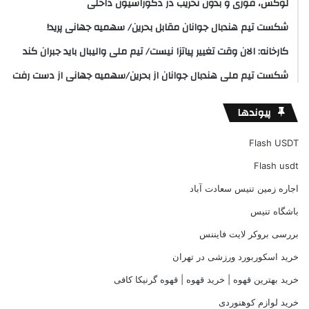
لوکس، فوری و بدون تخریب در دکوراسیون داخلی
شکست تیم هندبال جوانان مقابل بحرین/ سهمیه جهانی پرید!
کارخانه: الان وقت تغییر پیاتزا نیست/ تیم ملی والیبال باید جبران کند
شکست تیم ملی هندبال جوانان از بحرین/سهمیه جهانی از دست رفت
پیوندها
Flash USDT
Flash usdt
اجاره زمین تنیس سعادت آباد
باشگاه تنیس
بررسی بروکر لایت فایننس
خرید اسکوربورد ورزشی در تهران
خرید بهترین قهوه | خرید قهوه | قهوه گرنیکا کافی
خرید لوازم کوهنوردی