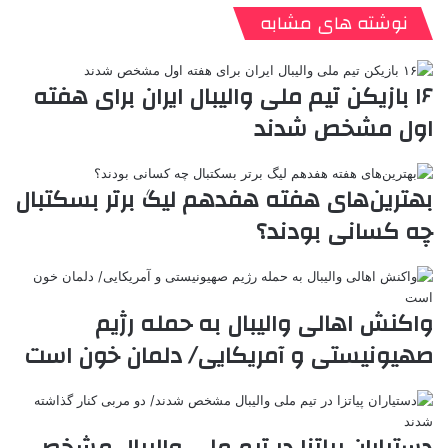
ن
ا
ی
ی
د
K
پ
نوشته های مشابه
ا
د
ک
م
o
ن‌
ب
ت
ی
ن
د
n
ی
ل
ا
t
ر
ت
۱۶ بازیکن تیم ملی والیبال ایران برای هفته
ر
a
م
ن
س
اول مشخص شدند
k
ه
ت
t
e
بهترین‌های هفته هفدهم لیگ برتر بسکتبال
چه کسانی بودند؟
واکنش اهالی والیبال به حمله رژیم
صهیونیستی و آمریکایی/ دلمان خون است