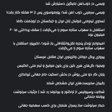
ویسی در ذوب‌آهن جایگزین دستیارش شد
ویسی سرمربی ذوب آهن شد/ پورموسوی پس از ۳ هفته کنار رفت!
تساوی تیم‌ملی فوتبال زنان ایران و ازبکستان در تورنمنت کافا
استقلال با سهراب ستاره سوم را می‌گرفت | سقف پرداختی ما ۶۰۰
میلیون بود
امیدوارم زودتر پنجره نقل‌وانتقالاتی باز شود/ اکبرپور: استقلال با
سهراب ستاره سوم را می‌گرفت
پیروزی پرگل جوانان واترپلوی ایران مقابل عربستان
ویدیو/ گل‌های هری‌ کین برای بایرن مونیخ و تیم ملی انگلیس
پایان کار دو ملی پوش در بخش اسکیت جام جهانی تیراندازی
رقیبان سابریست‌های ایران مشخص شدند
شکایت پرسپولیس از تراکتور و بیرانوند رد شد | جزئیات سرنوشت
پرونده جنجالی
دیدار سرنوشت ساز پسران هندبال برای کسب سهمیه جهانی