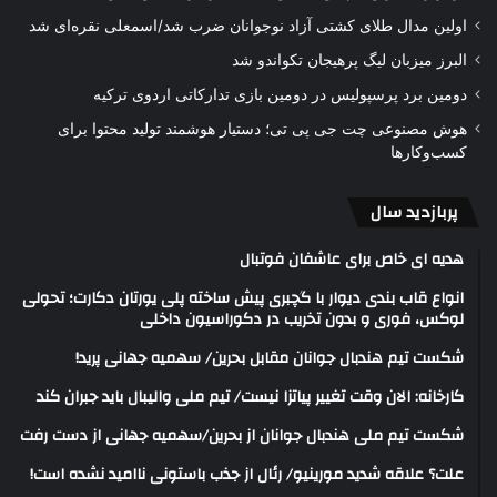
اولین مدال طلای کشتی آزاد نوجوانان ضرب شد/اسمعلی نقره‌ای شد
البرز میزبان لیگ پرهیجان تکواندو شد
دومین برد پرسپولیس در دومین بازی تدارکاتی اردوی ترکیه
هوش مصنوعی چت جی پی تی؛ دستیار هوشمند تولید محتوا برای
کسب‌وکارها
پربازدید سال
هدیه ای خاص برای عاشفان فوتبال
انواع قاب بندی دیوار با گچبری پیش ساخته پلی یورتان دکارت؛ تحولی
لوکس، فوری و بدون تخریب در دکوراسیون داخلی
شکست تیم هندبال جوانان مقابل بحرین/ سهمیه جهانی پرید!
کارخانه: الان وقت تغییر پیاتزا نیست/ تیم ملی والیبال باید جبران کند
شکست تیم ملی هندبال جوانان از بحرین/سهمیه جهانی از دست رفت
علت؟ علاقه شدید مورینیو/ رئال از جذب باستونی ناامید نشده است!