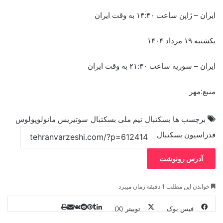
ایران – ژاپن ساعت ۱۴:۴۰ به وقت ایران
یکشنبه ۱۹ مرداد ۱۴۰۴
ایران – سوریه ساعت ۲۱:۳۰ به وقت ایران
منبع:مهر
برچسب ها
بسکتبال
تیم ملی بسکتبال
سوتیریس مانولوپولوس
فدراسیون بسکتبال
آدرس رونوشت
خواندن این مطلب 1 دقیقه زمان میبرد
فیس بوک
توییتر (X)
ل
ر
چ
ی
ت
پ
ا
ا
ر
V