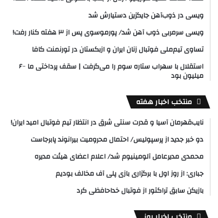
ویسی در ذوب‌آهن جایگزین دستیارش شد
ویسی سرمربی ذوب آهن شد/ پورموسوی پس از ۳ هفته کنار رفت!
تساوی تیم‌ملی فوتبال زنان ایران و ازبکستان در تورنمنت کافا
استقلال با سهراب ستاره سوم را می‌گرفت | سقف پرداختی ما ۶۰۰
میلیون بود
منتخب اخبار هفته
نایب‌قهرمان آسیا و قدرت سنتی شرق در انتظار تیم فوتبال امید ایران!
دو خبر جدید از پرسپولیس/ احتمال محرومیت بیرانوند پابرجاست
محمدی مدیرعامل آلومینیوم شد/ اعلام اعضای هیئت‌ مدیره
جباری: از روز اول با برگزاری بازی پلی آف مخالف بودیم
بازیکن سابق تراکتور از فوتبال خداحافظی کرد
منتخب اخبار روز