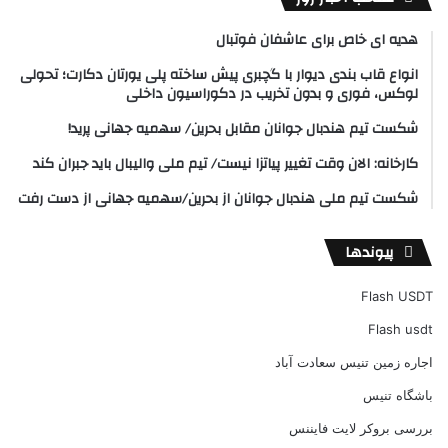
هدیه ای خاص برای عاشفان فوتبال
انواع قاب بندی دیوار با گچبری پیش ساخته پلی یورتان دکارت؛ تحولی
لوکس، فوری و بدون تخریب در دکوراسیون داخلی
شکست تیم هندبال جوانان مقابل بحرین/ سهمیه جهانی پرید!
کارخانه: الان وقت تغییر پیاتزا نیست/ تیم ملی والیبال باید جبران کند
شکست تیم ملی هندبال جوانان از بحرین/سهمیه جهانی از دست رفت
پیوندها
Flash USDT
Flash usdt
اجاره زمین تنیس سعادت آباد
باشگاه تنیس
بررسی بروکر لایت فایننس