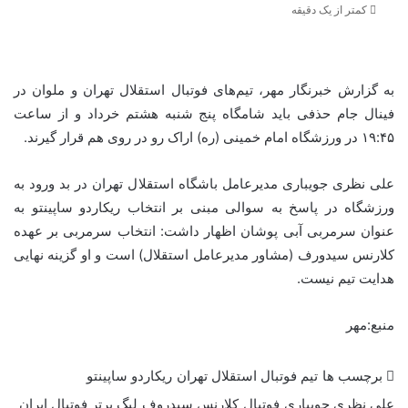
کمتر از یک دقیقه
به گزارش خبرنگار مهر، تیم‌های فوتبال استقلال تهران و ملوان در
فینال جام حذفی باید شامگاه پنج شنبه هشتم خرداد و از ساعت
۱۹:۴۵ در ورزشگاه امام خمینی (ره) اراک رو در روی هم قرار گیرند.
علی نظری جویباری مدیرعامل باشگاه استقلال تهران در بد ورود به
ورزشگاه در پاسخ به سوالی مبنی بر انتخاب ریکاردو ساپینتو به
عنوان سرمربی آبی پوشان اظهار داشت: انتخاب سرمربی بر عهده
کلارنس سیدورف (مشاور مدیرعامل استقلال) است و او گزینه نهایی
هدایت تیم نیست.
منبع:مهر
برچسب ها
تیم فوتبال استقلال تهران
ریکاردو ساپینتو
علی نظری جویباری
فوتبال
کلارنس سیدروف
لیگ برتر فوتبال ایران