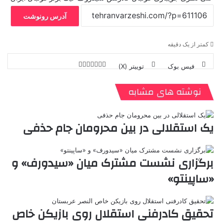
آدرس رونوشت
کمتر از یک دقیقه
فیس بوک
توییتر (X)
ل
ر
چ
ی
ت
پ
ا
ا
ر
V
ن
ا
ی
ی
د
K
پ
نوشته های مشابه
ا
د
ک
م
o
ن‌
ب
ت
ی
ن
د
n
ی
ل
ا
t
ر
ت
یک استقلالی در بین محرومان جام حذفی
ر
a
م
ن
س
k
ه
ت
t
برگزاری نشست مشترک میان «سیدورف» و
e
«ساپینتو»
تحقیق کادرفنی استقلال روی بازیکن خاص