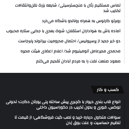
تماس مستقیم رئال با منچسترسیتی/ شایعه بزرگ نقل‌وانتقالات
تکذیب شد
روبرتو کارلوس به همراه رونالدو باشگاه می‌خرد
آماده باش به هواداران استقلال؛ شوک بعدی با جدایی ستاره محبوب
دو خبر جدید از پرسپولیس/ احتمال محرومیت بیرانوند پابرجاست
محمدی مدیرعامل آلومینیوم شد/ اعلام اعضای هیئت‌ مدیره
صعود صنعت نفت را به مردم آبادان تقدیم می‌کنم
کسب و کار
انواع قاب بندی دیوار با گچبری پیش ساخته پلی یورتان دکارت؛ تحولی
لوکس، فوری و بدون تخریب در دکوراسیون داخلی
سوالات متداول درباره خرید و نصب گیت فروشگاهی؛ از قیمت تا
تنظیم حساسیت و علت بوق زدن