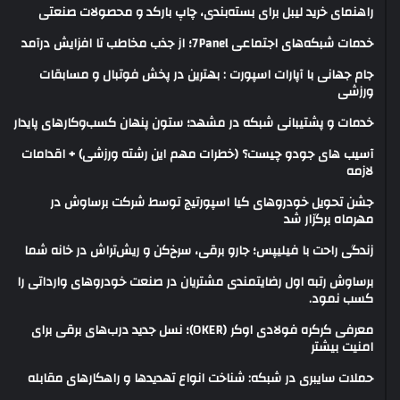
راهنمای خرید لیبل برای بسته‌بندی، چاپ بارکد و محصولات صنعتی
خدمات شبکه‌های اجتماعی 7Panel؛ از جذب مخاطب تا افزایش درآمد
جام جهانی با آپارات اسپورت : بهترین در پخش فوتبال و مسابقات
ورزشی
خدمات و پشتیبانی شبکه در مشهد؛ ستون پنهان کسب‌وکارهای پایدار
آسیب های جودو چیست؟ (خطرات مهم این رشته ورزشی) + اقدامات
لازمه
جشن تحویل خودروهای کیا اسپورتیج توسط شرکت برساوش در
مهرماه برگزار شد
زندگی راحت با فیلیپس؛ جارو برقی، سرخ‌کن و ریش‌تراش در خانه شما
برساوش رتبه اول رضایتمندی مشتریان در صنعت خودروهای وارداتی را
کسب نمود.
معرفی کرکره فولادی اوکر (OKER)؛ نسل جدید درب‌های برقی برای
امنیت بیشتر
حملات سایبری در شبکه: شناخت انواع تهدیدها و راهکارهای مقابله