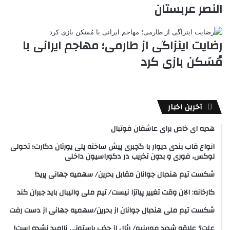
النصر عربستان
رضایت اینزاگی از طارمی؛ مهاجم ایرانی با
مُسَکن بازی کرد
آخرین اخبار
هدیه ای خاص برای عاشفان فوتبال
انواع قاب بندی دیوار با گچبری پیش ساخته پلی یورتان دکارت؛ تحولی
لوکس، فوری و بدون تخریب در دکوراسیون داخلی
شکست تیم هندبال جوانان مقابل بحرین/ سهمیه جهانی پرید!
کارخانه: الان وقت تغییر پیاتزا نیست/ تیم ملی والیبال باید جبران کند
شکست تیم ملی هندبال جوانان از بحرین/سهمیه جهانی از دست رفت
علت؟ علاقه شدید مورینیو/ رئال از جذب باستونی ناامید نشده است!