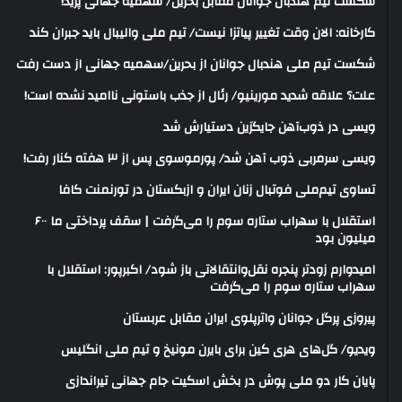
شکست تیم هندبال جوانان مقابل بحرین/ سهمیه جهانی پرید!
کارخانه: الان وقت تغییر پیاتزا نیست/ تیم ملی والیبال باید جبران کند
شکست تیم ملی هندبال جوانان از بحرین/سهمیه جهانی از دست رفت
علت؟ علاقه شدید مورینیو/ رئال از جذب باستونی ناامید نشده است!
ویسی در ذوب‌آهن جایگزین دستیارش شد
ویسی سرمربی ذوب آهن شد/ پورموسوی پس از ۳ هفته کنار رفت!
تساوی تیم‌ملی فوتبال زنان ایران و ازبکستان در تورنمنت کافا
استقلال با سهراب ستاره سوم را می‌گرفت | سقف پرداختی ما ۶۰۰
میلیون بود
امیدوارم زودتر پنجره نقل‌وانتقالاتی باز شود/ اکبرپور: استقلال با
سهراب ستاره سوم را می‌گرفت
پیروزی پرگل جوانان واترپلوی ایران مقابل عربستان
ویدیو/ گل‌های هری‌ کین برای بایرن مونیخ و تیم ملی انگلیس
پایان کار دو ملی پوش در بخش اسکیت جام جهانی تیراندازی