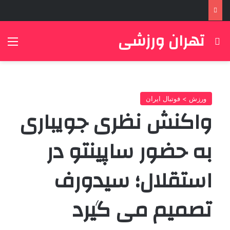
تهران ورزشی
جستجو برای
منو
ورزش > فوتبال ایران
واکنش نظری جویباری
به حضور ساپینتو در
استقلال؛ سیدورف
تصمیم می گیرد