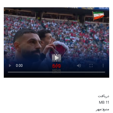
دریافت
11 MB
منبع:مهر