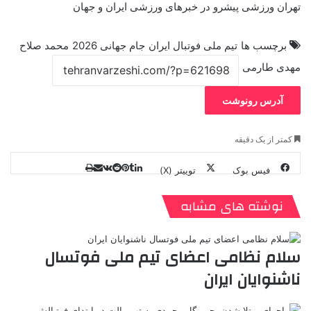
تهران ورزشی پیشرو در خبرهای ورزشی ایران و جهان
برچسب ها
تیم ملی فوتبال ایران
جام جهانی 2026
محمد صلاح
مهدی طارمی
آدرس رونوشت
کمتر از یک دقیقه
فیس بوک
توییتر (X)
ل
ر
چ
ی
ت
پ
ا
ا
ر
V
ن
ا
ی
ی
د
K
پ
نوشته های مشابه
ا
د
ک
م
o
ن‌
ب
ت
ی
ن
د
n
ی
ل
ا
t
ر
ت
سلام نظامی اعضای تیم ملی فوتسال
ر
a
م
ن
س
ناشنوایان ایران
k
ه
ت
t
e