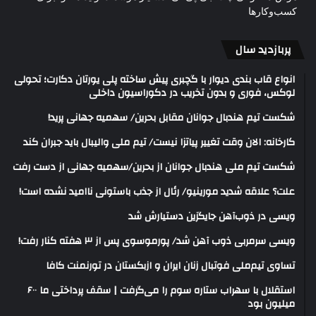
کسب‌وکارها
پربازدید سال
انواع قاب بندی دیوار با گچبری پیش ساخته پلی یورتان دکارت؛ تحولی
لوکس، فوری و بدون تخریب در دکوراسیون داخلی
شکست تیم هندبال جوانان مقابل بحرین/ سهمیه جهانی پرید!
کارخانه: الان وقت تغییر پیاتزا نیست/ تیم ملی والیبال باید جبران کند
شکست تیم ملی هندبال جوانان از بحرین/سهمیه جهانی از دست رفت
علت؟ علاقه شدید مورینیو/ رئال از جذب باستونی ناامید نشده است!
ویسی در ذوب‌آهن جایگزین دستیارش شد
ویسی سرمربی ذوب آهن شد/ پورموسوی پس از ۳ هفته کنار رفت!
تساوی تیم‌ملی فوتبال زنان ایران و ازبکستان در تورنمنت کافا
استقلال با سهراب ستاره سوم را می‌گرفت | سقف پرداختی ما ۶۰۰
میلیون بود