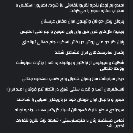
امیدوارم زودتر پنجره نقل‌وانتقالاتی باز شود/ اکبرپور: استقلال با
سهراب ستاره سوم را می‌گرفت
پیروزی پرگل جوانان واترپلوی ایران مقابل عربستان
ویدیو/ گل‌های هری‌ کین برای بایرن مونیخ و تیم ملی انگلیس
پایان کار دو ملی پوش در بخش اسکیت جام جهانی تیراندازی
رقیبان سابریست‌های ایران مشخص شدند
شکایت پرسپولیس از تراکتور و بیرانوند رد شد | جزئیات سرنوشت
پرونده جنجالی
دیدار سرنوشت ساز پسران هندبال برای کسب سهمیه جهانی
نایب‌قهرمان آسیا و قدرت سنتی شرق در انتظار تیم فوتبال امید ایران!
کبدی و والیبال ایران حریفان خود در بازی‌های آسیایی را شناختند
سیدبندی سطح ۲ لیگ قهرمانان آسیا/ گل‌گهر هست، چادرملو نه
تماس مستقیم رئال با منچسترسیتی/ شایعه بزرگ نقل‌وانتقالات
تکذیب شد