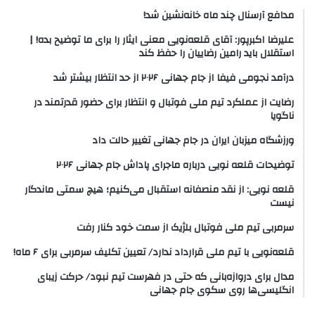
مدافع آرسنال چند ماه خانه‌نشین شد!
علیرضا اکبرپور: آقای قلعه‌نویی معنی ایثار را برای ما توضیح بده! |
استقلال باید رامین رضاییان را حفظ کند
درآمد نجومی فیفا از جام جهانی ۲۰۲۶ از حد انتظار بیشتر شد
رضایت از عملکرد تیم ملی فوتبال و انتظار برای حضور قدرتمند در
ناگویا
ورزشگاه میزبان ایران در جام جهانی تغییر حالت داد
توضیحات قلعه نویی درباره ماجرای پاداش جام جهانی ۲۰۲۶
قلعه نویی: از نقد منصفانه استقبال می‌کنیم؛ هیچ سمتی ماندگار
نیست
سرمربی تیم ملی فوتبال بلژیک از سمت خود کنار رفت
قلعه‌نویی با تیم ملی قرارداد ندارد/ تعیین تکلیف سرمربی برای ۶ ماه!
مدال برای دروازه‌بانی که حتی در فهرست تیم نبود/ حرکت زیبای
انگلیسی‌ها روی سکوی جام جهانی