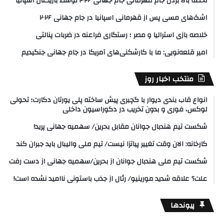
لحظه بالا بردن جام‌ قهرمانی جام جهانی ۲۰۲۶ توسط بازیکنان اسپانیا
اشک‌های مسی پس از قهرمانی اسپانیا در جام جهانی ۲۰۲۶
خلاصه بازی استرالیا و مصر ؛ رستگاری فراعنه در ضربات پنالتی
امیر قلعه‌نویی: ما با کارشکنی‌های آمریکا در جام جهانی جنگیدیم
منتخب اخبار روز
انواع قاب بندی دیوار با گچبری پیش ساخته پلی یورتان دکارت؛ تحولی
لوکس، فوری و بدون تخریب در دکوراسیون داخلی
شکست تیم هندبال جوانان مقابل بحرین/ سهمیه جهانی پرید!
کارخانه: الان وقت تغییر پیاتزا نیست/ تیم ملی والیبال باید جبران کند
شکست تیم ملی هندبال جوانان از بحرین/سهمیه جهانی از دست رفت
علت؟ علاقه شدید مورینیو/ رئال از جذب باستونی ناامید نشده است!
پیوندها