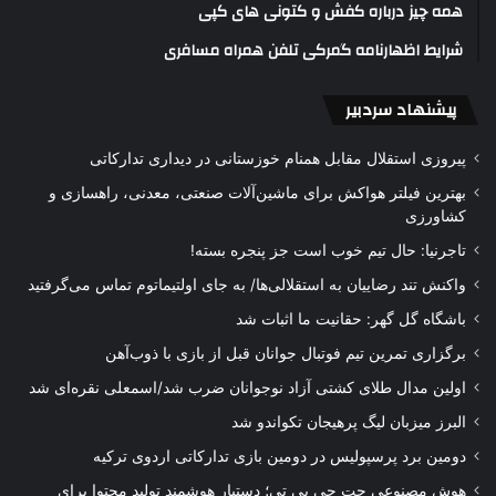
همه چیز درباره کفش و کتونی های کپی
شرایط اظهارنامه گمرکی تلفن همراه مسافری
پیشنهاد سردبیر
پیروزی استقلال مقابل همنام خوزستانی در دیداری تدارکاتی
بهترین فیلتر هواکش برای ماشین‌آلات صنعتی، معدنی، راهسازی و
کشاورزی
تاجرنیا: حال تیم خوب است جز پنجره بسته!
واکنش تند رضاییان به استقلالی‌ها/ به جای اولتیماتوم تماس می‌گرفتید
باشگاه گل گهر: حقانیت ما اثبات شد
برگزاری تمرین تیم فوتبال جوانان قبل از بازی با ذوب‌آهن
اولین مدال طلای کشتی آزاد نوجوانان ضرب شد/اسمعلی نقره‌ای شد
البرز میزبان لیگ پرهیجان تکواندو شد
دومین برد پرسپولیس در دومین بازی تدارکاتی اردوی ترکیه
هوش مصنوعی چت جی پی تی؛ دستیار هوشمند تولید محتوا برای