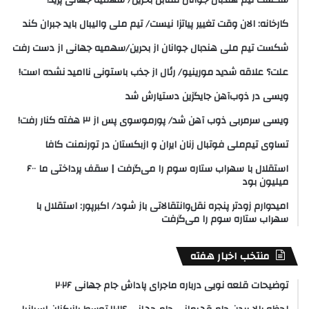
کارخانه: الان وقت تغییر پیاتزا نیست/ تیم ملی والیبال باید جبران کند
شکست تیم ملی هندبال جوانان از بحرین/سهمیه جهانی از دست رفت
علت؟ علاقه شدید مورینیو/ رئال از جذب باستونی ناامید نشده است!
ویسی در ذوب‌آهن جایگزین دستیارش شد
ویسی سرمربی ذوب آهن شد/ پورموسوی پس از ۳ هفته کنار رفت!
تساوی تیم‌ملی فوتبال زنان ایران و ازبکستان در تورنمنت کافا
استقلال با سهراب ستاره سوم را می‌گرفت | سقف پرداختی ما ۶۰۰
میلیون بود
امیدوارم زودتر پنجره نقل‌وانتقالاتی باز شود/ اکبرپور: استقلال با
سهراب ستاره سوم را می‌گرفت
منتخب اخبار هفته
توضیحات قلعه نویی درباره ماجرای پاداش جام جهانی ۲۰۲۶