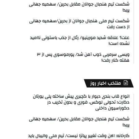
شکست تیم هندبال جوانان مقابل بحرین/ سهمیه جهانی
پرید!
شکست تیم ملی هندبال جوانان از بحرین/سهمیه جهانی
از دست رفت
علت؟ علاقه شدید مورینیو/ رئال از جذب باستونی ناامید
نشده است!
ویسی سرمربی ذوب آهن شد/ پورموسوی پس از ۳
هفته کنار رفت!
منتخب اخبار روز
انواع قاب بندی دیوار با گچبری پیش ساخته پلی یورتان
دکارت؛ تحولی لوکس، فوری و بدون تخریب در
دکوراسیون داخلی
شکست تیم هندبال جوانان مقابل بحرین/ سهمیه جهانی
پرید!
کارخانه: الان وقت تغییر پیاتزا نیست/ تیم ملی والیبال باید