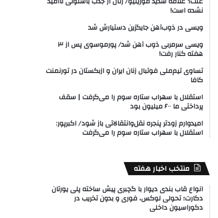
علت؟ علاقه شدید مورینیو/ رئال از جذب باستونی ناامید
نشده است!
ویسی در ذوب‌آهن جایگزین دستیارش شد
ویسی سرمربی ذوب آهن شد/ پورموسوی پس از ۳
هفته کنار رفت!
تساوی تیم‌ملی فوتبال زنان ایران و ازبکستان در تورنمنت
کافا
استقلال با سهراب ستاره سوم را می‌گرفت | سقف
پرداختی ما ۶۰۰ میلیون بود
امیدوارم زودتر پنجره نقل‌وانتقالاتی باز شود/ اکبرپور:
استقلال با سهراب ستاره سوم را می‌گرفت
منتخب اخبار هفته
انواع قاب بندی دیوار با گچبری پیش ساخته پلی یورتان
دکارت؛ تحولی لوکس، فوری و بدون تخریب در
دکوراسیون داخلی