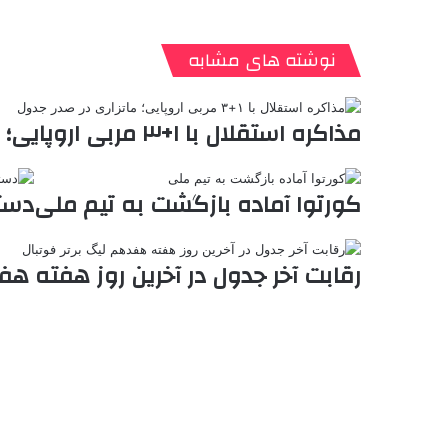
ی
ت
پ
ا
ا
ر
V
ن
ا
ی
ی
د
K
پ
ا
د
ک
م
o
ن‌
نوشته های مشابه
ب
ت
ی
ن
د
n
ی
ل
ا
t
ر
ت
ر
a
م
ن
س
مذاکره استقلال با ۱+۳ مربی اروپایی؛ ماتزاری در صدر جدول
k
ه
ت
t
e
کورتوا آماده بازگشت به تیم ملی
دستی
رقابت آخر جدول در آخرین روز هفته هف