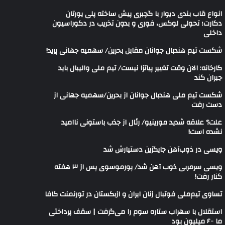
انواع قاب بندی دیوار با گچبری پیش ساخته پلی یورتان
دکارت؛ تحولی لوکس، فوری و بدون تخریب در دکوراسیون
داخلی
شکست تیم هندبال جوانان مقابل بحرین/ سهمیه جهانی پرید!
کارخانه: الان وقت تغییر پیاتزا نیست/ تیم ملی والیبال باید
جبران کند
شکست تیم ملی هندبال جوانان از بحرین/سهمیه جهانی از
دست رفت
علت؟ علاقه شدید مورینیو/ رئال از جذب باستونی ناامید
نشده است!
ویسی در ذوب‌آهن جایگزین دستیارش شد
ویسی سرمربی ذوب آهن شد/ پورموسوی پس از ۳ هفته
کنار رفت!
تساوی تیم‌ملی فوتبال زنان ایران و ازبکستان در تورنمنت کافا
استقلال با سهراب ستاره سوم را می‌گرفت | سقف پرداختی
ما ۶۰۰ میلیون بود