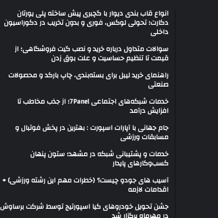
انواع قاب بندی دیوار با گچبری پیش ساخته پلی یورتان
دکارت؛ تحولی لوکس، فوری و بدون تخریب در دکوراسیون
داخلی
سوالات متداول درباره خرید و نصب گیت فروشگاهی؛ از
قیمت تا تنظیم حساسیت و علت بوق زدن
راهنمای خرید لیبل برای بسته‌بندی، چاپ بارکد و محصولات
صنعتی
خدمات شبکه‌های اجتماعی 7Panel؛ از جذب مخاطب تا
افزایش درآمد
جام جهانی با آپارات اسپورت : بهترین در پخش فوتبال و
مسابقات ورزشی
خدمات و پشتیبانی شبکه در مشهد؛ ستون پنهان
کسب‌وکارهای پایدار
آسیب های جودو چیست؟ (خطرات مهم این رشته ورزشی) +
اقدامات لازمه
جشن تحویل خودروهای کیا اسپورتیج توسط شرکت برساوش
در مهرماه برگزار شد