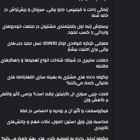
زندگی راحت با فیلیپس؛ جارو برقی، سرخ‌کن و ریش‌تراش در
خانه شما
برساوش رتبه اول رضایتمندی مشتریان در صنعت خودروهای
وارداتی را کسب نمود.
معرفی کرکره فولادی اوکر (OKER)؛ نسل جدید درب‌های
برقی برای امنیت بیشتر
حملات سایبری در شبکه: شناخت انواع تهدیدها و راهکارهای
مقابله
چگونه داده های مشتری به بهینه سازی اظهارنامه های
مالیاتی کمک می‌کنند؟
قدرت چربی سوزی ال کارنیتین چقدر است؟ بررسی تاثیر واقعی
بر کاهش وزن
میکروسمنت و تأثیر آن بر روحیه و احساس در فضا
محاسبه وزن ورق استیل: اصول، نکات مهم و چالش‌های
کاربردی
چگونه تحلیل داده به تصمیم گیری های بهتر کمک می‌کند؟