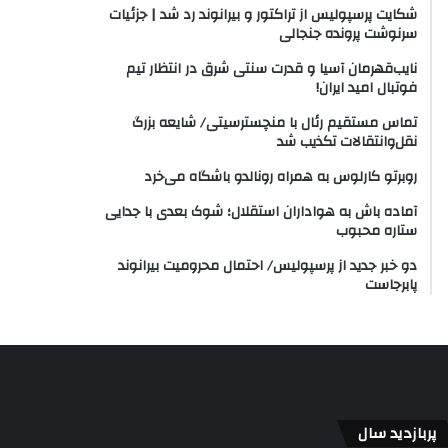
شکایت پرسپولیس از تراکتور و بیرانوند رد شد | جزئیات
سرنوشت پرونده جنجالی
نایب‌قهرمان آسیا و قدرت سنتی شرق در انتظار تیم
فوتبال امید ایران!
تماس مستقیم رئال با منچسترسیتی/ شایعه بزرگ
نقل‌وانتقالات تکذیب شد
روبرتو کارلوس به همراه رونالدو باشگاه می‌خرد
آماده باش به هواداران استقلال؛ شوک بعدی با جدایی
ستاره محبوب
دو خبر جدید از پرسپولیس/ احتمال محرومیت بیرانوند
پابرجاست
پربازدید سال