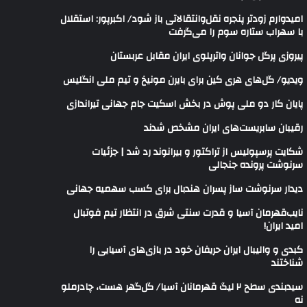
امیدوارم زودتر پنجره نقل‌وانتقالاتی باز شود/ اکبرپور: استقلال
با سهراب ستاره سوم را می‌گرفت
پیروزی پرگل جوانان واترپلوی ایران مقابل عربستان
ویدیو/ گل‌های هری‌ کین برای بایرن مونیخ و تیم ملی انگلیس
پایان کار دو ملی پوش در بخش اسکیت جام جهانی تیراندازی
رقیبان سابریست‌های ایران مشخص شدند
شکایت پرسپولیس از تراکتور و بیرانوند رد شد | جزئیات
سرنوشت پرونده جنجالی
دیدار سرنوشت ساز پسران هندبال برای کسب سهمیه جهانی
نایب‌قهرمان آسیا و قدرت سنتی شرق در انتظار تیم فوتبال
امید ایران!
کبدی و والیبال ایران حریفان خود در بازی‌های آسیایی را
شناختند
سیدبندی سطح ۲ لیگ قهرمانان آسیا/ گل‌گهر هست، چادرملو
نه