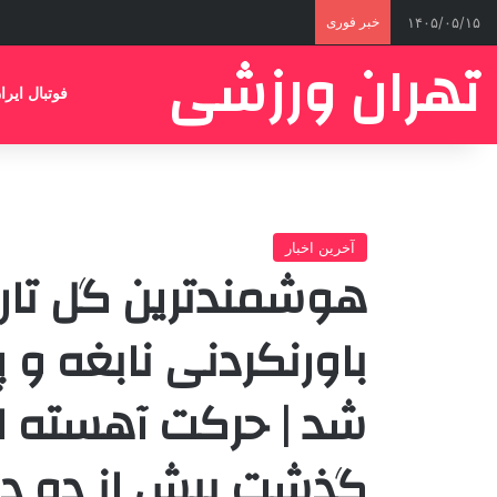
۱۴۰۵/۰۵/۱۵
خبر فوری
تهران ورزشی
فوتبال ایرا
آخرین اخبار
هوشمندترین گل تار
باورنکردنی نابغه و پ
شد | حرکت آهسته ای
گذشت بیش از دو دهه