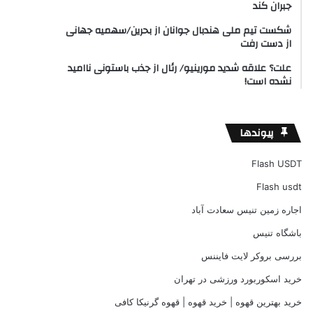
جبران کند
شکست تیم ملی هندبال جوانان از بحرین/سهمیه جهانی
از دست رفت
علت؟ علاقه شدید مورینیو/ رئال از جذب باستونی ناامید
نشده است!
پیوندها
Flash USDT
Flash usdt
اجاره زمین تنیس سعادت آباد
باشگاه تنیس
بررسی بروکر لایت فایننس
خرید اسکوربورد ورزشی در تهران
خرید بهترین قهوه | خرید قهوه | قهوه گرنیکا کافی